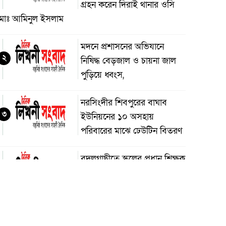
গ্রহন করেন দিরাই থানার ওসি
মোঃ আমিনুল ইসলাম
মদনে প্রশাসনের অভিযানে
২
নিষিদ্ধ বেড়জাল ও চায়না জাল
পুড়িয়ে ধ্বংস,
নরসিংদীর শিবপুরের বাঘাব
৩
ইউনিয়নের ১০ অসহায়
পরিবারের মাঝে ঢেউটিন বিতরণ
বদলগাছীতে স্কুলের প্রধান শিক্ষক
৪
কর্তৃক শিক্ষার্থীকে ধর্ষণ চেষ্টার
অভিযোগ, স্কুলে অগ্নিসংযোগ ও
াংচুর