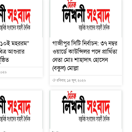
 ১০ই মহররম”
গাজীপুর সিটি নির্বাচন: ৩৭ নম্বর
িত্র আশুরার
ওয়ার্ডে কাউন্সিলর পদে প্রার্থিতা
ষ্ঠিত
নেতা মোঃ শাহাদাৎ হোসেন
(বকুল) মোল্লা
 ২০২৬
রবিবার, ১৪ জুন, ২০২৬