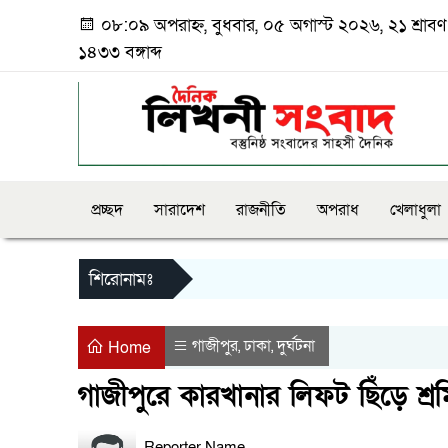
০৮:০৯ অপরাহ্ন, বুধবার, ০৫ অগাস্ট ২০২৬, ২১ শ্রাবণ
১৪৩৩ বঙ্গাব্দ
প্রচ্ছদ
সারাদেশ
রাজনীতি
অপরাধ
খেলাধুলা
শিরোনামঃ
গাজীপুর
ঢাকা
দুর্ঘটনা
,
,
Home
গাজীপুরে কারখানার লিফট ছিঁড়ে শ্রমি
Reporter Name