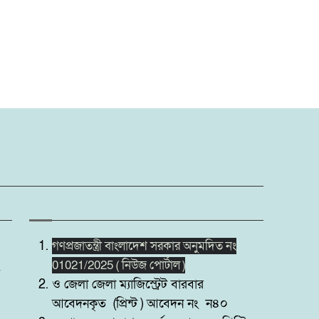
গণপ্রজাতন্ত্রী বাংলাদেশ সরকার অনুমদিত নং
01021/2025 ( নিউজ পোর্টাল )
ও জেলা জেলা ম্যাজিস্ট্রেট বারবার
আবেদনকৃত (প্রিন্ট ) আবেদন নং ন৪০