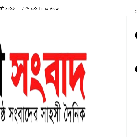
ারী ২০২৫
/
১৫২ Time View
ভ