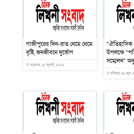
গাজীপুরের দিন-রাত থেমে থেমে
“ঐতিহাসিক
বৃষ্টি, জনজীবনে দুর্ভোগ
উপলক্ষে “পব
সম্মেলন” অনু
শুক্রবার, ১০ জুলাই, ২০২৬
রবিবার, ২৮ জুন,