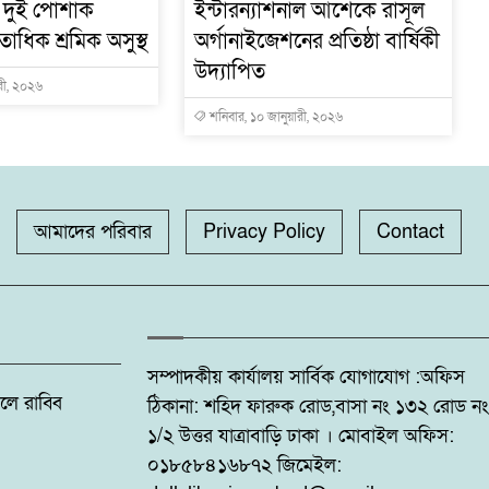
ক দুই পোশাক
ইন্টারন্যাশনাল আশেকে রাসূল
াধিক শ্রমিক অসুস্থ
অর্গানাইজেশনের প্রতিষ্ঠা বার্ষিকী
উদ্যাপিত
ারী, ২০২৬
শনিবার, ১০ জানুয়ারী, ২০২৬
আমাদের পরিবার
Privacy Policy
Contact
সম্পাদকীয় কার্যালয় সার্বিক যোগাযোগ :অফিস
: ফজলে রাব্বি
ঠিকানা: শহিদ ফারুক রোড,বাসা নং ১৩২ রোড নং
১/২ উত্তর যাত্রাবাড়ি ঢাকা । মোবাইল অফিস:
০১৮৫৮৪১৬৮৭২ জিমেইল: