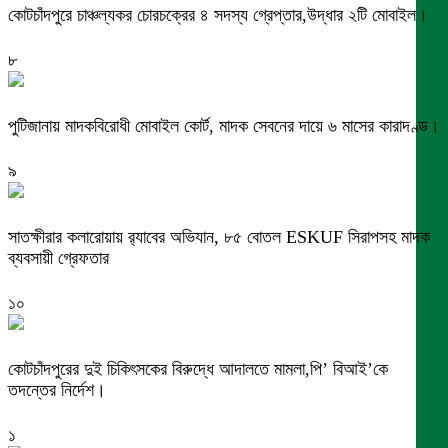
কোটচাঁদপুরে চাঞ্চল্যকর চোরচক্রের ৪ সদস্য গ্রেপ্তার,উদ্ধার ২টি মোবাইল।
৮
পুটিজানায় মাদকবিরোধী মোবাইল কোর্ট, মাদক সেবনের দায়ে ৬ মাসের কারাদণ্ড।
৯
সাতক্ষীরার কলারোয়ায় র‍্যাবের অভিযান, ৮৫ বোতল ESKUF সিরাপসহ মাদক
ব্যবসায়ী গ্রেফতার
১০
কোটচাঁদপুরের দুই চিকিৎসকের বিরুদ্ধে আদালতে মামলা,পি’ বিআই’কে
তদন্তের নির্দেশ।
১