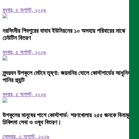
বুধবার, ৫ অগাস্ট, ২০২৬
নরসিংদীর শিবপুরের বাঘাব ইউনিয়নের ১০ অসহায় পরিবারের মাঝে
ঢেউটিন বিতরণ
বুধবার, ৫ অগাস্ট, ২০২৬
সুন্দরবন উপকূলে মেটবে তৃষ্ণা: জয়মনির ঘোলে কোস্টগার্ডের আধুনিক
পানির প্ল্যান্ট
বুধবার, ৫ অগাস্ট, ২০২৬
উপকূলের মানুষের পাশে কোস্টগার্ড: শরণখোলায় ২৫৫ জনকে বিনামূল্যে
চিকিৎসা সেবা ও ওষুধ বিতরণ।
সোমবার, ৩ অগাস্ট, ২০২৬