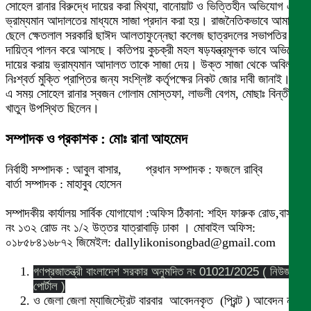
সোহেল রানার বিরুদ্ধে দায়ের করা মিথ্যা, বানোয়াট ও ভিত্তিহীন অভিযোগ এনে
ভ্রাম্যমান আদালতের মাধ্যমে সাজা প্রদান করা হয়। রাজনৈতিকভাবে আমার
ছেলে ক্ষেতলাল সরকারি ছাঈদ আলতাফুন্নেছা কলেজ ছাত্রদলের সভাপতির
দায়িত্ব পালন করে আসছে। কতিপয় কুচক্রী মহল ষড়যন্ত্রমূলক ভাবে অভিযোগ
দায়ের করায় ভ্রাম্যমান আদালত তাকে সাজা দেয়। উক্ত সাজা থেকে অবিলম্বে
নিঃশ্বর্ত মুক্তি প্রাপ্তির জন্য সংশ্লিষ্ট কর্তৃপক্ষের নিকট জোর দাবী জানাই।
এ সময় সোহেল রানার স্বজন গোলাম মোস্তফা, লাভলী বেগম, মোছাঃ বিন্তী
খাতুন উপস্থিত ছিলেন।
সম্পাদক ও প্রকাশক : মোঃ রানা আহমেদ
নির্বাহী সম্পাদক : আবুল বাসার, প্রধান সম্পাদক : ফজলে রাব্বি
বার্তা সম্পাদক : মাহাবুব হোসেন
সম্পাদকীয় কার্যালয় সার্বিক যোগাযোগ :অফিস ঠিকানা: শহিদ ফারুক রোড,বাসা
নং ১৩২ রোড নং ১/২ উত্তর যাত্রাবাড়ি ঢাকা । মোবাইল অফিস:
০১৮৫৮৪১৬৮৭২ জিমেইল: dallylikonisongbad@gmail.com
গণপ্রজাতন্ত্রী বাংলাদেশ সরকার অনুমদিত নং 01021/2025 ( নিউজ
পোর্টাল )
ও জেলা জেলা ম্যাজিস্ট্রেট বারবার আবেদনকৃত (প্রিন্ট ) আবেদন নং