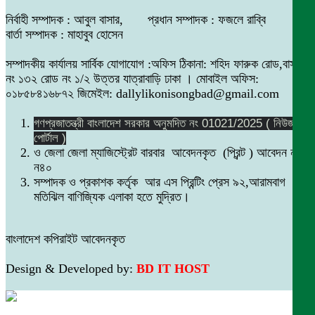
নির্বাহী সম্পাদক : আবুল বাসার, প্রধান সম্পাদক : ফজলে রাব্বি
বার্তা সম্পাদক : মাহাবুব হোসেন
সম্পাদকীয় কার্যালয় সার্বিক যোগাযোগ :অফিস ঠিকানা: শহিদ ফারুক রোড,বাসা
নং ১৩২ রোড নং ১/২ উত্তর যাত্রাবাড়ি ঢাকা । মোবাইল অফিস:
০১৮৫৮৪১৬৮৭২ জিমেইল: dallylikonisongbad@gmail.com
গণপ্রজাতন্ত্রী বাংলাদেশ সরকার অনুমদিত নং 01021/2025 ( নিউজ
পোর্টাল )
ও জেলা জেলা ম্যাজিস্ট্রেট বারবার আবেদনকৃত (প্রিন্ট ) আবেদন নং
ন৪০
সম্পাদক ও প্রকাশক কর্তৃক আর এস প্রিন্টিং প্রেস ৯২,আরামবাগ
মতিঝিল বাণিজ্যিক এলাকা হতে মুদ্রিত।
বাংলাদেশ কপিরাইট আবেদনকৃত
Design & Developed by:
BD IT HOST