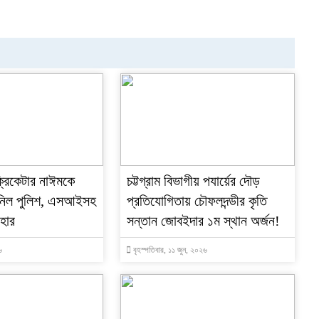
্রিকেটার নাঈমকে
চট্টগ্রাম বিভাগীয় পযার্য়ের দৌড়
 নিল পুলিশ, এসআইসহ
প্রতিযোগিতায় চৌফলদন্ডীর কৃতি
াহার
সন্তান জোবইদার ১ম স্থান অর্জন!
৬
বৃহস্পতিবার, ১১ জুন, ২০২৬