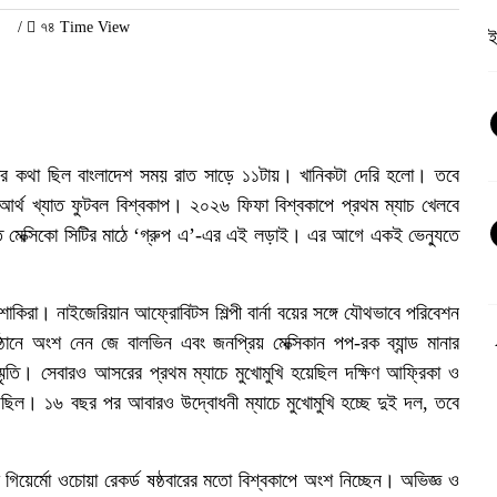
/
৭৪ Time View
ই
হওয়ার কথা ছিল বাংলাদেশ সময় রাত সাড়ে ১১টায়। খানিকটা দেরি হলো। তবে
 আর্থ খ্যাত ফুটবল বিশ্বকাপ। ২০২৬ ফিফা বিশ্বকাপে প্রথম ম্যাচ খেলবে
াতে মেক্সিকো সিটির মাঠে ‘গ্রুপ এ’-এর এই লড়াই। এর আগে একই ভেন্যুতে
শাকিরা। নাইজেরিয়ান আফ্রোবিটস শিল্পী বার্না বয়ের সঙ্গে যৌথভাবে পরিবেশন
্ঠানে অংশ নেন জে বালভিন এবং জনপ্রিয় মেক্সিকান পপ-রক ব্যান্ড মানার
মৃতি। সেবারও আসরের প্রথম ম্যাচে মুখোমুখি হয়েছিল দক্ষিণ আফ্রিকা ও
হয়েছিল। ১৬ বছর পর আবারও উদ্বোধনী ম্যাচে মুখোমুখি হচ্ছে দুই দল, তবে
ভ
িয়ের্মো ওচোয়া রেকর্ড ষষ্ঠবারের মতো বিশ্বকাপে অংশ নিচ্ছেন। অভিজ্ঞ ও