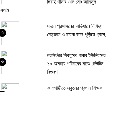
দিরাই থানার ওসি মোঃ আমিনুল
সলাম
মদনে প্রশাসনের অভিযানে নিষিদ্ধ
২
বেড়জাল ও চায়না জাল পুড়িয়ে ধ্বংস,
নরসিংদীর শিবপুরের বাঘাব ইউনিয়নের
৩
১০ অসহায় পরিবারের মাঝে ঢেউটিন
বিতরণ
বদলগাছীতে স্কুলের প্রধান শিক্ষক
৪
কর্তৃক শিক্ষার্থীকে ধর্ষণ চেষ্টার
অভিযোগ, স্কুলে অগ্নিসংযোগ ও
াংচুর
অভয়নগরের হিদিয়া এ,এনএইচ