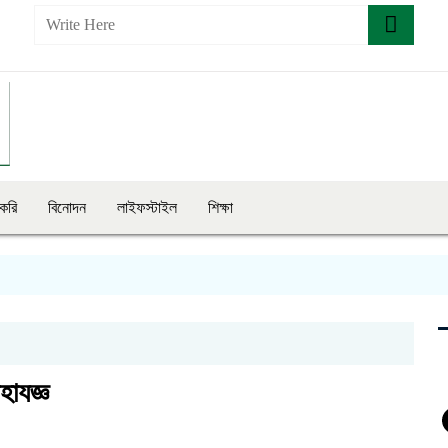
াকরি
বিনোদন
লাইফস্টাইল
শিক্ষা
সি
হাযজ্ঞ