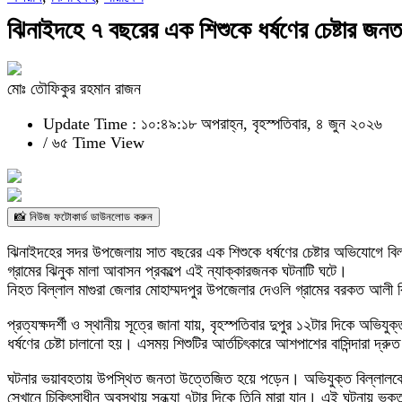
ঝিনাইদহে ৭ বছরের এক শিশুকে ধর্ষণের চেষ্টার জনতা
মোঃ তৌফিকুর রহমান রাজন
Update Time : ১০:৪৯:১৮ অপরাহ্ন, বৃহস্পতিবার, ৪ জুন ২০২৬
/
৬৫ Time View
📸 নিউজ ফটোকার্ড ডাউনলোড করুন
ঝিনাইদহের সদর উপজেলায় সাত বছরের এক শিশুকে ধর্ষণের চেষ্টার অভিযোগে বি
গ্রামের ঝিনুক মালা আবাসন প্রকল্পে এই ন্যাক্কারজনক ঘটনাটি ঘটে।
নিহত বিল্লাল মাগুরা জেলার মোহাম্মদপুর উপজেলার দেওলি গ্রামের বরকত আলী
প্রত্যক্ষদর্শী ও স্থানীয় সূত্রে জানা যায়, বৃহস্পতিবার দুপুর ১২টার দিকে অভ
ধর্ষণের চেষ্টা চালানো হয়। এসময় শিশুটির আর্তচিৎকারে আশপাশের বাসিন্দারা দ্
ঘটনার ভয়াবহতায় উপস্থিত জনতা উত্তেজিত হয়ে পড়েন। অভিযুক্ত বিল্লালকে
সেখানে চিকিৎসাধীন অবস্থায় সন্ধ্যা ৭টার দিকে তিনি মারা যান। এই ঘটনায় ভুক