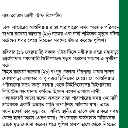
রাজ রোস্তম আলী স্টাফ রিপোর্টার :
ঢাকা সাভারের আশুলিয়ায় রাস্তা পারাপারের সময় অজ্ঞাত পরিবহন
চাপায় রাবেয়া আক্তার (২৮) নামের এক নারী শ্রমিকের মৃত্যুর ঘটনা
ঘটেছে। খবর পেয়ে নিহতের মরদেহ উদ্ধার করেছে পুলিশ।
রবিবার (১৬ ফেব্রুয়ারি) সকাল ৭টার দিকে নবীনগর-চন্দ্রা মহাসড়কের
আশুলিয়ার গনকবাড়ী ডিইপিজেড নতুন জোনের সামনে এ দূর্ঘটনা
ঘটে।
নিহত রাবেয়া আক্তার (২৮) রংপুর জেলার পীরগাছা থানার দাদন
দোলাপাড়া এলাকার আবু বক্কর ছিদ্দিকের মেয়ে। সে আশুলিয়ার
পরিবারের সাথে ভাড়া বাসায় থেকে ডিইপিজেডের টাইগারকো
লিমিটেড কারখানায় কর্মরত ছিলেন বলেন এলাকা বাসী।
এলাকাবাসী আরো বলেন সকালে রাস্তা পারাপারের সময় ওই নারী
শ্রমিককে একটি অজ্ঞাত গাড়ি চাপা দিয়ে পালিয়ে যায়। এতে
ঘটনাস্থলেই তার মৃত্যু হয়। যদিও স্থানীয়রা তাকে উদ্ধার করে গণস্বাস্থ্য
কেন্দ্র হাসপাতালে প্রেরণ করে। সেখানকার কর্তব্যরত চিকিৎসক
তাকে মৃত ঘোষনা করেন। পরে পুলিশ হাসপাতালে থেকে নিহতের