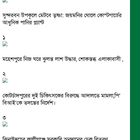
সুন্দরবন উপকূলে মেটবে তৃষ্ণা: জয়মনির ঘোলে কোস্টগার্ডের
আধুনিক পানির প্ল্যান্ট
১
মহেশপুরে নিজ ঘরে ঝুলন্ত লাশ উদ্ধার, শোকস্তব্ধ এলাকাবাসী ,
২
কোটচাঁদপুরের দুই চিকিৎসকের বিরুদ্ধে আদালতে মামলা,পি’
বিআই’কে তদন্তের নির্দেশ।
৩
ঝিনাইদহের কালীগঞ্জে সরকারি অনুদানের চেক বিতরণ