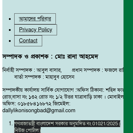
আমাদের পরিবার
Privacy Policy
Contact
সম্পাদক ও প্রকাশক : মোঃ রানা আহমেদ
নির্বাহী সম্পাদক : আবুল বাসার, প্রধান সম্পাদক : ফজলে রাব্বি
বার্তা সম্পাদক : মাহাবুব হোসেন
সম্পাদকীয় কার্যালয় সার্বিক যোগাযোগ :অফিস ঠিকানা: শহিদ ফারুক
রোড,বাসা নং ১৩২ রোড নং ১/২ উত্তর যাত্রাবাড়ি ঢাকা । মোবাইল
অফিস: ০১৮৫৮৪১৬৮৭২ জিমেইল:
dallylikonisongbad@gmail.com
গণপ্রজাতন্ত্রী বাংলাদেশ সরকার অনুমদিত নং 01021/2025 (
নিউজ পোর্টাল )