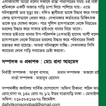
এলাকাবাসী আরো বলেন সকালে রাস্তা পারাপারের সময় ওই নারী
শ্রমিককে একটি অজ্ঞাত গাড়ি চাপা দিয়ে পালিয়ে যায়। এতে
ঘটনাস্থলেই তার মৃত্যু হয়। যদিও স্থানীয়রা তাকে উদ্ধার করে গণস্বাস্থ্য
কেন্দ্র হাসপাতালে প্রেরণ করে। সেখানকার কর্তব্যরত চিকিৎসক
তাকে মৃত ঘোষনা করেন। পরে পুলিশ হাসপাতালে থেকে নিহতের
মরদেহ উদ্ধার করে সাভার হাইওয়ে থানার নিয়ে আসে।
সাভার হাইওয়ে থানার উপ-পরিদর্শক (এসআই) হাসেম আলী বলেন,
হাসাপাতাল থেকে নিহতের মরদেহ উদ্ধার করে পরিবারের নিকট
হস্তান্তর করা হয়েছে। আমরা ঘটনাস্থলে যাচ্ছি। সেখানকার সিসি
ক্যামেরা দেখে গাড়ি সনাক্তের চেষ্টা করবো।
সম্পাদক ও প্রকাশক : মোঃ রানা আহমেদ
নির্বাহী সম্পাদক : আবুল বাসার, প্রধান সম্পাদক : ফজলে রাব্বি
বার্তা সম্পাদক : মাহাবুব হোসেন
সম্পাদকীয় কার্যালয় সার্বিক যোগাযোগ :অফিস ঠিকানা: শহিদ ফারুক
রোড,বাসা নং ১৩২ রোড নং ১/২ উত্তর যাত্রাবাড়ি ঢাকা । মোবাইল
অফিস: ০১৮৫৮৪১৬৮৭২ জিমেইল:
dallylikonisongbad@gmail.com