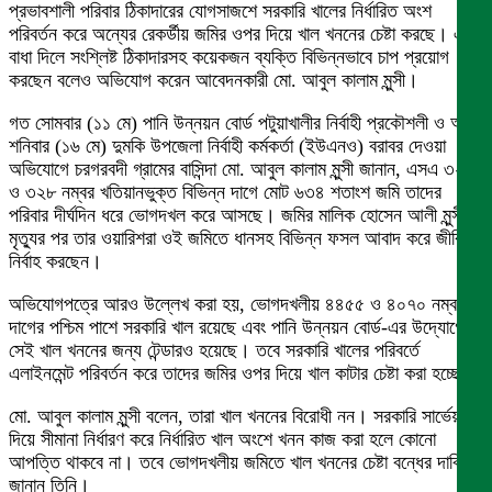
প্রভাবশালী পরিবার ঠিকাদারের যোগসাজশে সরকারি খালের নির্ধারিত অংশ
পরিবর্তন করে অন্যের রেকর্ডীয় জমির ওপর দিয়ে খাল খননের চেষ্টা করছে। এতে
বাধা দিলে সংশ্লিষ্ট ঠিকাদারসহ কয়েকজন ব্যক্তি বিভিন্নভাবে চাপ প্রয়োগ
করছেন বলেও অভিযোগ করেন আবেদনকারী মো. আবুল কালাম মুন্সী।
গত সোমবার (১১ মে) পানি উন্নয়ন বোর্ড পটুয়াখালীর নির্বাহী প্রকৌশলী ও আজ
শনিবার (১৬ মে) দুমকি উপজেলা নির্বাহী কর্মকর্তা (ইউএনও) বরাবর দেওয়া
অভিযোগে চরগরবদী গ্রামের বাসিন্দা মো. আবুল কালাম মুন্সী জানান, এসএ ৩২১
ও ৩২৮ নম্বর খতিয়ানভুক্ত বিভিন্ন দাগে মোট ৬৩৪ শতাংশ জমি তাদের
পরিবার দীর্ঘদিন ধরে ভোগদখল করে আসছে। জমির মালিক হোসেন আলী মুন্সীর
মৃত্যুর পর তার ওয়ারিশরা ওই জমিতে ধানসহ বিভিন্ন ফসল আবাদ করে জীবিকা
নির্বাহ করছেন।
অভিযোগপত্রে আরও উল্লেখ করা হয়, ভোগদখলীয় ৪৪৫৫ ও ৪০৭০ নম্বর
দাগের পশ্চিম পাশে সরকারি খাল রয়েছে এবং পানি উন্নয়ন বোর্ড-এর উদ্যোগে
সেই খাল খননের জন্য টেন্ডারও হয়েছে। তবে সরকারি খালের পরিবর্তে
এলাইনমেন্ট পরিবর্তন করে তাদের জমির ওপর দিয়ে খাল কাটার চেষ্টা করা হচ্ছে।
মো. আবুল কালাম মুন্সী বলেন, তারা খাল খননের বিরোধী নন। সরকারি সার্ভেয়ার
দিয়ে সীমানা নির্ধারণ করে নির্ধারিত খাল অংশে খনন কাজ করা হলে কোনো
আপত্তি থাকবে না। তবে ভোগদখলীয় জমিতে খাল খননের চেষ্টা বন্ধের দাবি
জানান তিনি।