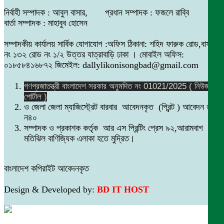
নির্বাহী সম্পাদক : আবুল বাসার, প্রধান সম্পাদক : ফজলে রাব্বি
বার্তা সম্পাদক : মাহাবুব হোসেন
সম্পাদকীয় কার্যালয় সার্বিক যোগাযোগ :অফিস ঠিকানা: শহিদ ফারুক রোড,বাসা
নং ১৩২ রোড নং ১/২ উত্তর যাত্রাবাড়ি ঢাকা । মোবাইল অফিস:
০১৮৫৮৪১৬৮৭২ জিমেইল: dallylikonisongbad@gmail.com
গণপ্রজাতন্ত্রী বাংলাদেশ সরকার অনুমদিত নং 01021/2025 ( নিউজ
পোর্টাল )
ও জেলা জেলা ম্যাজিস্ট্রেট বারবার আবেদনকৃত (প্রিন্ট ) আবেদন নং
ন৪০
সম্পাদক ও প্রকাশক কর্তৃক আর এস প্রিন্টিং প্রেস ৯২,আরামবাগ
মতিঝিল বাণিজ্যিক এলাকা হতে মুদ্রিত।
বাংলাদেশ কপিরাইট আবেদনকৃত
Design & Developed by:
BD IT HOST