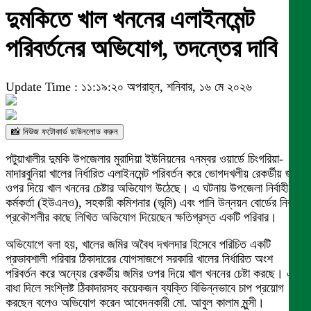
দুমকিতে খাল খননের এলাইনমেন্ট
পরিবর্তনের অভিযোগ, তদন্তের দাবি
Update Time : ১১:১৯:২০ অপরাহ্ন, শনিবার, ১৬ মে ২০২৬
📸 নিউজ ফটোকার্ড ডাউনলোড করুন
পটুয়াখালীর দুমকি উপজেলার মুরাদিয়া ইউনিয়নের ৭নম্বর ওয়ার্ডে চিংগরিয়া-
মাদারবুনিয়া খালের নির্ধারিত এলাইনমেন্ট পরিবর্তন করে ভোগদখলীয় রেকর্ডীয় জমির
ওপর দিয়ে খাল খননের চেষ্টার অভিযোগ উঠেছে। এ ঘটনায় উপজেলা নির্বাহী
কর্মকর্তা (ইউএনও), সহকারী কমিশনার (ভূমি) এবং পানি উন্নয়ন বোর্ডের নির্বাহী
প্রকৌশলীর কাছে লিখিত অভিযোগ দিয়েছেন ক্ষতিগ্রস্ত একটি পরিবার।
অভিযোগে বলা হয়, খালের জমির অবৈধ দখলদার হিসেবে পরিচিত একটি
প্রভাবশালী পরিবার ঠিকাদারের যোগসাজশে সরকারি খালের নির্ধারিত অংশ
পরিবর্তন করে অন্যের রেকর্ডীয় জমির ওপর দিয়ে খাল খননের চেষ্টা করছে। এতে
বাধা দিলে সংশ্লিষ্ট ঠিকাদারসহ কয়েকজন ব্যক্তি বিভিন্নভাবে চাপ প্রয়োগ
করছেন বলেও অভিযোগ করেন আবেদনকারী মো. আবুল কালাম মুন্সী।