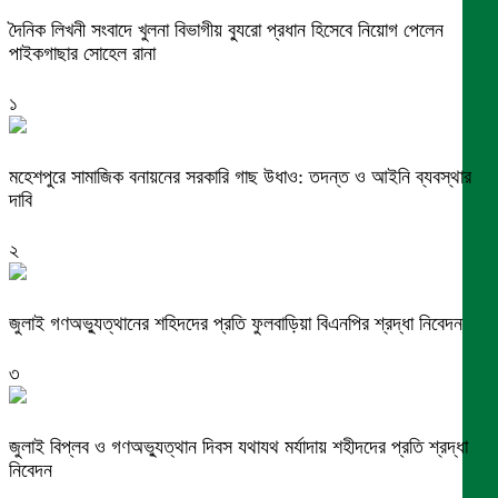
দৈনিক লিখনী সংবাদে খুলনা বিভাগীয় ব্যুরো প্রধান হিসেবে নিয়োগ পেলেন
পাইকগাছার সোহেল রানা
১
মহেশপুরে সামাজিক বনায়নের সরকারি গাছ উধাও: তদন্ত ও আইনি ব্যবস্থার
দাবি
২
জুলাই গণঅভ্যুত্থানের শহিদদের প্রতি ফুলবাড়িয়া বিএনপির শ্রদ্ধা নিবেদন
৩
জুলাই বিপ্লব ও গণঅভ্যুত্থান দিবস যথাযথ মর্যাদায় শহীদদের প্রতি শ্রদ্ধা
নিবেদন