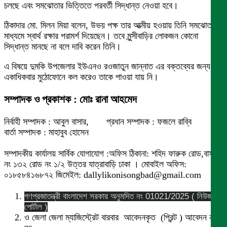
চলছে এবং সমঝোতার ভিত্তিতে পরবর্তী সিদ্ধান্ত নেওয়া হবে।
ঠিকাদার মো. মিলন মিয়া বলেন, উভয় পক্ষ তার আত্মীয় হওয়ায় তিনি সমঝোতার
মাধ্যমে স্বার্থ রক্ষার পরামর্শ দিয়েছেন। তবে মুন্সীবাড়ির লোকজন কোনো
সিদ্ধান্ত মানছে না বলে দাবি করেন তিনি।
এ বিষয়ে দুমকি উপজেলার ইউএনও রওজাতুন জান্নাত এর বক্তব্যের জন্য
একাধিকবার মুঠোফোনে কল করেও তাকে পাওয়া যায় নি।
সম্পাদক ও প্রকাশক : মোঃ রানা আহমেদ
নির্বাহী সম্পাদক : আবুল বাসার, প্রধান সম্পাদক : ফজলে রাব্বি
বার্তা সম্পাদক : মাহাবুব হোসেন
সম্পাদকীয় কার্যালয় সার্বিক যোগাযোগ :অফিস ঠিকানা: শহিদ ফারুক রোড,বাসা
নং ১৩২ রোড নং ১/২ উত্তর যাত্রাবাড়ি ঢাকা । মোবাইল অফিস:
০১৮৫৮৪১৬৮৭২ জিমেইল: dallylikonisongbad@gmail.com
গণপ্রজাতন্ত্রী বাংলাদেশ সরকার অনুমদিত নং 01021/2025 ( নিউজ
পোর্টাল )
ও জেলা জেলা ম্যাজিস্ট্রেট বারবার আবেদনকৃত (প্রিন্ট ) আবেদন নং