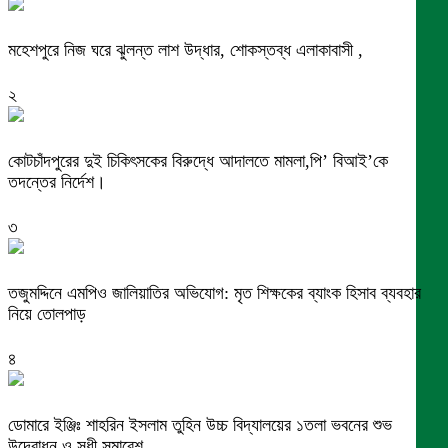
মহেশপুরে নিজ ঘরে ঝুলন্ত লাশ উদ্ধার, শোকস্তব্ধ এলাকাবাসী ,
২
কোটচাঁদপুরের দুই চিকিৎসকের বিরুদ্ধে আদালতে মামলা,পি’ বিআই’কে
তদন্তের নির্দেশ।
৩
তজুমদ্দিনে এমপিও জালিয়াতির অভিযোগ: মৃত শিক্ষকের ব্যাংক হিসাব ব্যবহার
নিয়ে তোলপাড়
৪
ডোমারে ইঞ্জিঃ শাহরিন ইসলাম তুহিন উচ্চ বিদ্যালয়ের ১তলা ভবনের শুভ
উদ্বোধন ও সুধী সমাবেশ