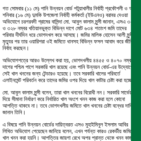
গত সোমবার (১১ মে) পানি উন্নয়ন বোর্ড পটুয়াখালীর নির্বাহী প্রকৌশলী ও আজ
শনিবার (১৬ মে) দুমকি উপজেলা নির্বাহী কর্মকর্তা (ইউএনও) বরাবর দেওয়া
অভিযোগে চরগরবদী গ্রামের বাসিন্দা মো. আবুল কালাম মুন্সী জানান, এসএ ৩২১
ও ৩২৮ নম্বর খতিয়ানভুক্ত বিভিন্ন দাগে মোট ৬৩৪ শতাংশ জমি তাদের
পরিবার দীর্ঘদিন ধরে ভোগদখল করে আসছে। জমির মালিক হোসেন আলী মুন্সীর
মৃত্যুর পর তার ওয়ারিশরা ওই জমিতে ধানসহ বিভিন্ন ফসল আবাদ করে জীবিকা
নির্বাহ করছেন।
অভিযোগপত্রে আরও উল্লেখ করা হয়, ভোগদখলীয় ৪৪৫৫ ও ৪০৭০ নম্বর
দাগের পশ্চিম পাশে সরকারি খাল রয়েছে এবং পানি উন্নয়ন বোর্ড-এর উদ্যোগে
সেই খাল খননের জন্য টেন্ডারও হয়েছে। তবে সরকারি খালের পরিবর্তে
এলাইনমেন্ট পরিবর্তন করে তাদের জমির ওপর দিয়ে খাল কাটার চেষ্টা করা হচ্ছে।
মো. আবুল কালাম মুন্সী বলেন, তারা খাল খননের বিরোধী নন। সরকারি সার্ভেয়ার
দিয়ে সীমানা নির্ধারণ করে নির্ধারিত খাল অংশে খনন কাজ করা হলে কোনো
আপত্তি থাকবে না। তবে ভোগদখলীয় জমিতে খাল খননের চেষ্টা বন্ধের দাবি
জানান তিনি।
এ বিষয়ে পানি উন্নয়ন বোর্ডের দায়িত্বরত এসও মুহাইমিনুল ইসলাম আবির
লিখিত অভিযোগ পেয়েছেন জানিয়ে বলেন, এখন পর্যন্ত কারও রেকর্ডীয় জমিতে
খাল খনন করা হয়নি। আপত্তির জায়গা রেখে অপর প্রান্ত থেকে খনন কাজ