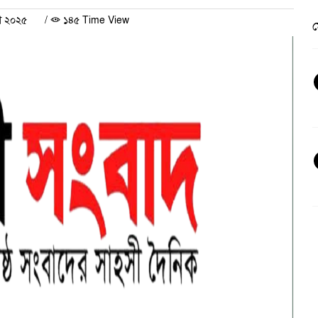
রী ২০২৫
/
১৪৫ Time View
ভ