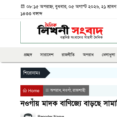
০৮:১৫ অপরাহ্ন, বুধবার, ০৫ অগাস্ট ২০২৬, ২১ শ্রাবণ
১৪৩৩ বঙ্গাব্দ
প্রচ্ছদ
সারাদেশ
রাজনীতি
অপরাধ
খেলাধুলা
শিরোনামঃ
অপরাধ
নওগাঁ
রাজশাহী
,
,
Home
নওগাঁয় মাদক বাণিজ্যে বাড়ছে সা
Reporter Name