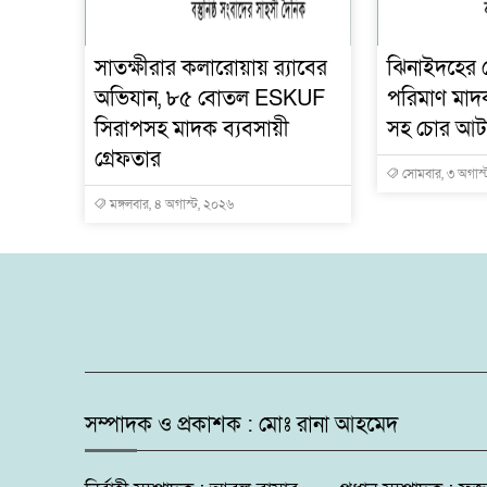
সাতক্ষীরার কলারোয়ায় র‍্যাবের
ঝিনাইদহের ক
অভিযান, ৮৫ বোতল ESKUF
পরিমাণ মাদ
সিরাপসহ মাদক ব্যবসায়ী
সহ চোর আ
গ্রেফতার
সোমবার, ৩ অগাস্
মঙ্গলবার, ৪ অগাস্ট, ২০২৬
সম্পাদক ও প্রকাশক : মোঃ রানা আহমেদ