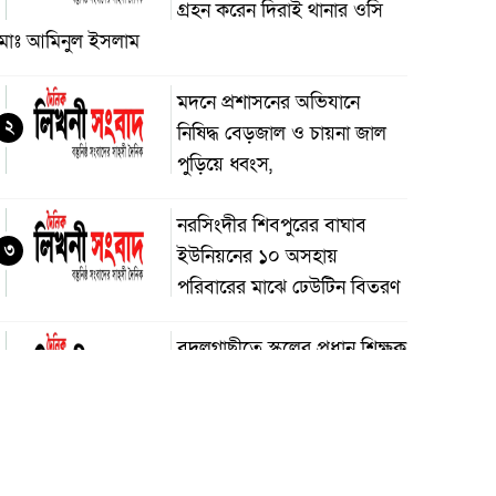
গ্রহন করেন দিরাই থানার ওসি
মোঃ আমিনুল ইসলাম
মদনে প্রশাসনের অভিযানে
২
নিষিদ্ধ বেড়জাল ও চায়না জাল
পুড়িয়ে ধ্বংস,
নরসিংদীর শিবপুরের বাঘাব
৩
ইউনিয়নের ১০ অসহায়
পরিবারের মাঝে ঢেউটিন বিতরণ
বদলগাছীতে স্কুলের প্রধান শিক্ষক
৪
কর্তৃক শিক্ষার্থীকে ধর্ষণ চেষ্টার
অভিযোগ, স্কুলে অগ্নিসংযোগ ও
াংচুর