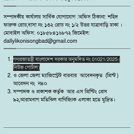
সুন্দরবন উপকূলে মেটবে তৃষ্ণা:
৭
জয়মনির ঘোলে কোস্টগার্ডের আধুনিক
সম্পাদকীয় কার্যালয় সার্বিক যোগাযোগ :অফিস ঠিকানা: শহিদ
পানির প্ল্যান্ট
ফারুক রোড,বাসা নং ১৩২ রোড নং ১/২ উত্তর যাত্রাবাড়ি ঢাকা ।
মোবাইল অফিস: ০১৮৫৮৪১৬৮৭২ জিমেইল:
কোটচাঁদপুরে চাঞ্চল্যকর চোরচক্রের ৪
৮
dallylikonisongbad@gmail.com
সদস্য গ্রেপ্তার,উদ্ধার ২টি মোবাইল।
গণপ্রজাতন্ত্রী বাংলাদেশ সরকার অনুমদিত নং 01021/2025 (
পুটিজানায় মাদকবিরোধী মোবাইল
৯
নিউজ পোর্টাল )
কোর্ট, মাদক সেবনের দায়ে ৬ মাসের
ও জেলা জেলা ম্যাজিস্ট্রেট বারবার আবেদনকৃত (প্রিন্ট )
কারাদণ্ড।
আবেদন নং ন৪০
সম্পাদক ও প্রকাশক কর্তৃক আর এস প্রিন্টিং প্রেস
সাতক্ষীরার কলারোয়ায় র‍্যাবের
১০
৯২,আরামবাগ মতিঝিল বাণিজ্যিক এলাকা হতে মুদ্রিত।
অভিযান, ৮৫ বোতল ESKUF
সিরাপসহ মাদক ব্যবসায়ী গ্রেফতার