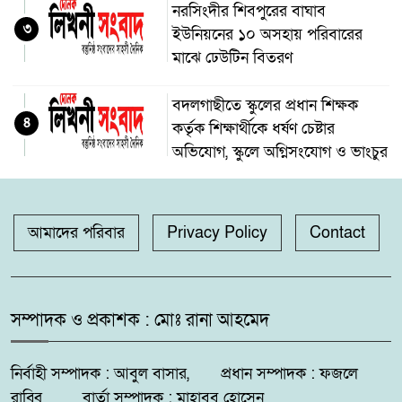
নরসিংদীর শিবপুরের বাঘাব
৩
ইউনিয়নের ১০ অসহায় পরিবারের
মাঝে ঢেউটিন বিতরণ
বদলগাছীতে স্কুলের প্রধান শিক্ষক
৪
কর্তৃক শিক্ষার্থীকে ধর্ষণ চেষ্টার
অভিযোগ, স্কুলে অগ্নিসংযোগ ও ভাংচুর
অভয়নগরের হিদিয়া এ,এনএইচ
৫
মাধ্যমিক বিদ্যালয়ের ভরপ্রাপ্ত প্রধান
আমাদের পরিবার
Privacy Policy
Contact
শিক্ষক শাহনাজ পারভীনের বিরুদ্ধে
অনিয়মের অভিযোগ
মহেশপুরে ১৫০ পিস ইয়াবাসহ মাদক
সম্পাদক ও প্রকাশক : মোঃ রানা আহমেদ
৬
কারবারি আটক, ভ্রাম্যমাণ আদালতে
দুইজনের কারাদণ্ড
নির্বাহী সম্পাদক : আবুল বাসার, প্রধান সম্পাদক : ফজলে
রাব্বি বার্তা সম্পাদক : মাহাবুব হোসেন