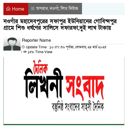
অপরাধ
নওগাঁ
লিড নিউজ
,
,
Home
নওগাঁর মহাদেবপুরের সফাপুর ইউনিয়ানের গোবিন্দপুর
গ্রামে শিশু ধর্ষণের সালিসে দফারফা,দুই লাখ টাকায়
Reporter Name
Update Time : ১০:৫৭:৩৬ পূর্বাহ্ন, সোমবার, ২৪ মার্চ ২০২৫
/
১৫৮ Time View