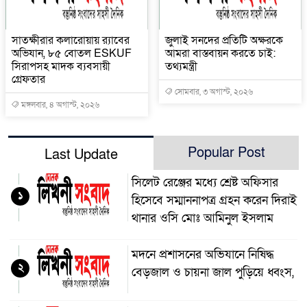
সাতক্ষীরার কলারোয়ায় র‍্যাবের
জুলাই সনদের প্রতিটি অক্ষরকে
অভিযান, ৮৫ বোতল ESKUF
আমরা বাস্তবায়ন করতে চাই:
সিরাপসহ মাদক ব্যবসায়ী
তথ্যমন্ত্রী
গ্রেফতার
সোমবার, ৩ অগাস্ট, ২০২৬
মঙ্গলবার, ৪ অগাস্ট, ২০২৬
Popular Post
Last Update
সিলেট রেঞ্জের মধ্যে শ্রেষ্ট অফিসার
১
হিসেবে সম্মাননাপত্র গ্রহন করেন দিরাই
থানার ওসি মোঃ আমিনুল ইসলাম
মদনে প্রশাসনের অভিযানে নিষিদ্ধ
২
বেড়জাল ও চায়না জাল পুড়িয়ে ধ্বংস,