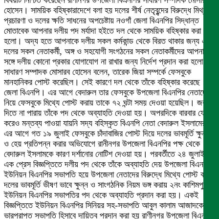
বিষয়টি নিশ্চিত করেছেন রাণীনগর উপজেলা বিএনপির সাধারণ সম্পাদক মোসারব
হোসেন। সাময়িক বহিষ্কারাদেশে বলা হয় দলের শীর্ষ নেতৃবৃন্দের বিরুদ্ধে মিথ্যা
প্রচারণা ও দলের ক্ষতি সাধনের অপচেষ্টায় নওগাঁ জেলা বিএনপির সিদ্ধান্ত
মোতাবেক আপনার দলীয় পদ মর্যাদা হইতে দল থেকে সাময়িক বহিষ্কার করা
হলো। অদ্য হতে আপনাকে দলীয় সকল কর্মকান্ড থেকে বিরত থাকার জন্য এবং
দলের সকল নেতাকর্মী, অঙ্গ ও সহযোগী সংগঠনের সকল নেতাকর্মীদের আপনার
সঙ্গে দলীয় কোনো প্রকার যোগাযোগ না রাখার জন্য নির্দেশ প্রদান করা হলো।
সাধারণ সম্পাদক মোসারব হোসেন বলেন, তারেক জিয়া সম্পর্কে ফেসবুকে
মানহানিকর পোস্ট করেছিল। সেই কারণে দল থেকে তাঁকে বহিষ্কার করেছে
জেলা বিএনপি। এর আগে বেদারুল তার ফেসবুকে উপজেলা বিএনপির নেতাদের
নিয়ে ফেসবুকে মিথ্যে পোস্ট করায় তাকে ৭২ ঘন্টা সময় দেওয়া হয়েছিল। জবাব
দিতে না পারায় তাঁকে পদ থেকে অব্যাহতি দেওয়া হয়। অপরদিকে বারবার ফোন
করেও মন্তব্য পাওয়া যায়নি সদ্য বহিস্কৃত বিএনপি নেতা বেদারুল ইসলামের।
এর আগে গত ১৯ জুলাই ফেসবুকে চাঁদাবাজির পোস্ট দিয়ে দলের ভাবমূর্তি ক্ষুন্ন
ও হেয় প্রতিপন্ন করার অভিযোগে রানীনগর উপজেলা বিএনপির পক্ষ থেকে
বেদারুল ইসলামকে কারণ দর্শানোর নোটিশ দেওয়া হয়। পরবর্তীতে ২৪ জুলাই
এক প্রেস বিজ্ঞপ্তিতে দলীয় পদ থেকে তাঁকে অব্যাহতি দেয় উপজেলা বিএনপি।
ইউনিয়ন বিএনপির সভাপতি হয়ে উপজেলা নেতাদের বিরুদ্ধে মিথ্যে পোস্ট করায়
দলের ভাবমূর্তি ভীষণ ভাবে ক্ষুন্ন ও সাংগঠনিক নিয়ম ভঙ্গ করায় ২নং কাশিমপুর
ইউনিয়ন বিএনপির সভাপতির পদ থেকে অব্যাহতি প্রদান করা হয়। একই
বিজ্ঞপ্তিতে ইউনিয়ন বিএনপির সিনিয়র সহ-সভাপতি আবুল কালাম আজাদকে
ভারপ্রাপ্ত সভাপতি হিসাবে দায়িত্ব প্রদান করা হয় রাণীনগর উপজেলা বিএনপির