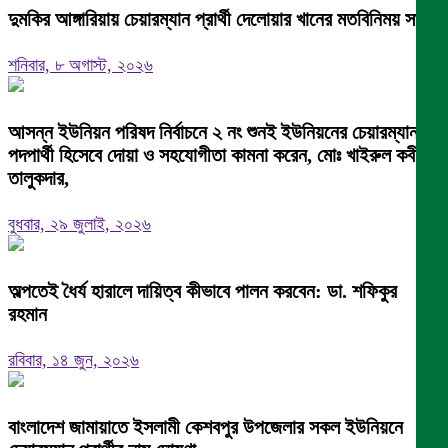
দুমকির আঙ্গারিয়ায় চেয়ারম্যান প্রার্থী দেলোয়ার খানের মতবিনিময় সভা
শনিবার, ৮ অগাস্ট, ২০২৬
আসন্ন ইউনিয়ন পরিষদ নির্বাচনে ২ নং শুনই ইউনিয়নের চেয়ারম্যান
পদপার্থী হিসেবে দোয়া ও সহযোগীতা কামনা করেন, মোঃ খাইরুল কবীর
তালুকদার,
বুধবার, ২৯ জুলাই, ২০২৬
অল্পতেই ধৈর্য হারালে দায়িত্ব কীভাবে পালন করবেন: ডা. শফিকুর
রহমান
রবিবার, ১৪ জুন, ২০২৬
বাংলাদেশ জামায়াতে ইসলামী কেশবপুর উপজেলার সকল ইউনিয়নে