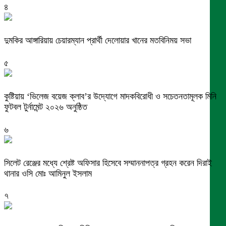
৪
দুমকির আঙ্গারিয়ায় চেয়ারম্যান প্রার্থী দেলোয়ার খানের মতবিনিময় সভা
৫
কুষ্টিয়ায় ‘ভিলেজ বয়েজ ক্লাব’র উদ্যোগে মাদকবিরোধী ও সচেতনতামূলক মিনি
ফুটবল টুর্নামেন্ট ২০২৬ অনুষ্ঠিত
৬
সিলেট রেঞ্জের মধ্যে শ্রেষ্ট অফিসার হিসেবে সম্মাননাপত্র গ্রহন করেন দিরাই
থানার ওসি মোঃ আমিনুল ইসলাম
৭