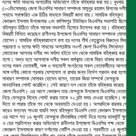
দলের ক্ষতি সাধনের অপচেষ্টার অভিযোগে তাঁকে বহিষ্কার করা হয়। বুধবার
(০৩ডিসেম্বর) জেলা বিএনপির সাধারণ সম্পাদক মামুনুর রহমান রিপনের দলীয়
প্যাডে স্বাক্ষরিত এক চিঠির মাধ্যমে বিষয়টি জানা যায়। সাময়িক বহিস্কৃত
বেদারুল ইসলাম উপজেলার ২নং কাশিমপুর ইউনিয়ন বিএনপির সভাপতি ছিলেন।
বহিস্কৃত চিঠিতে তাঁকে সাবেক সভাপতি হিসেবে উল্লেখ করা হয়। বহিষ্কারের
বিষয়টি নিশ্চিত করেছেন রাণীনগর উপজেলা বিএনপির সাধারণ সম্পাদক মোসারব
হোসেন। সাময়িক বহিষ্কারাদেশে বলা হয় দলের শীর্ষ নেতৃবৃন্দের বিরুদ্ধে মিথ্যা
প্রচারণা ও দলের ক্ষতি সাধনের অপচেষ্টায় নওগাঁ জেলা বিএনপির সিদ্ধান্ত
মোতাবেক আপনার দলীয় পদ মর্যাদা হইতে দল থেকে সাময়িক বহিষ্কার করা
হলো। অদ্য হতে আপনাকে দলীয় সকল কর্মকান্ড থেকে বিরত থাকার জন্য এবং
দলের সকল নেতাকর্মী, অঙ্গ ও সহযোগী সংগঠনের সকল নেতাকর্মীদের আপনার
সঙ্গে দলীয় কোনো প্রকার যোগাযোগ না রাখার জন্য নির্দেশ প্রদান করা হলো।
সাধারণ সম্পাদক মোসারব হোসেন বলেন, তারেক জিয়া সম্পর্কে ফেসবুকে
মানহানিকর পোস্ট করেছিল। সেই কারণে দল থেকে তাঁকে বহিষ্কার করেছে
জেলা বিএনপি। এর আগে বেদারুল তার ফেসবুকে উপজেলা বিএনপির নেতাদের
নিয়ে ফেসবুকে মিথ্যে পোস্ট করায় তাকে ৭২ ঘন্টা সময় দেওয়া হয়েছিল। জবাব
দিতে না পারায় তাঁকে পদ থেকে অব্যাহতি দেওয়া হয়। অপরদিকে বারবার ফোন
করেও মন্তব্য পাওয়া যায়নি সদ্য বহিস্কৃত বিএনপি নেতা বেদারুল ইসলামের।
এর আগে গত ১৯ জুলাই ফেসবুকে চাঁদাবাজির পোস্ট দিয়ে দলের ভাবমূর্তি ক্ষুন্ন
ও হেয় প্রতিপন্ন করার অভিযোগে রানীনগর উপজেলা বিএনপির পক্ষ থেকে
বেদারুল ইসলামকে কারণ দর্শানোর নোটিশ দেওয়া হয়। পরবর্তীতে ২৪ জুলাই