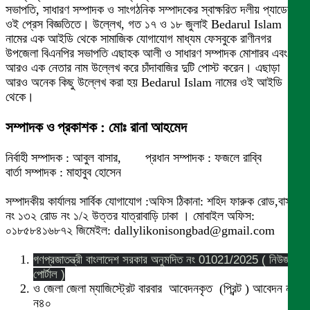
সভাপতি, সাধারণ সম্পাদক ও সাংগঠনিক সম্পাদকের স্বাক্ষরিত দলীয় প্যাডের
ওই প্রেস বিজ্ঞতিতে। উল্লেখ, গত ১৭ ও ১৮ জুলাই Bedarul Islam
নামের এক আইডি থেকে সামাজিক যোগাযোগ মাধ্যম ফেসবুকে রাণীনগর
উপজেলা বিএনপির সভাপতি এছাহক আলী ও সাধারণ সম্পাদক মোশারব এবং
আরও এক নেতার নাম উল্লেখ করে চাঁদাবাজির দুটি পোস্ট করেন। এছাড়া
আরও অনেক কিছু উল্লেখ করা হয় Bedarul Islam নামের ওই আইডি
থেকে।
সম্পাদক ও প্রকাশক : মোঃ রানা আহমেদ
নির্বাহী সম্পাদক : আবুল বাসার, প্রধান সম্পাদক : ফজলে রাব্বি
বার্তা সম্পাদক : মাহাবুব হোসেন
সম্পাদকীয় কার্যালয় সার্বিক যোগাযোগ :অফিস ঠিকানা: শহিদ ফারুক রোড,বাসা
নং ১৩২ রোড নং ১/২ উত্তর যাত্রাবাড়ি ঢাকা । মোবাইল অফিস:
০১৮৫৮৪১৬৮৭২ জিমেইল: dallylikonisongbad@gmail.com
গণপ্রজাতন্ত্রী বাংলাদেশ সরকার অনুমদিত নং 01021/2025 ( নিউজ
পোর্টাল )
ও জেলা জেলা ম্যাজিস্ট্রেট বারবার আবেদনকৃত (প্রিন্ট ) আবেদন নং
ন৪০