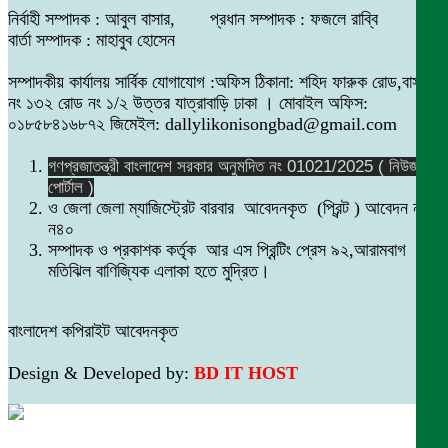
নির্বাহী সম্পাদক : আবুল বাসার, প্রধান সম্পাদক : ফজলে রাব্বি
বার্তা সম্পাদক : মাহাবুব হোসেন
সম্পাদকীয় কার্যালয় সার্বিক যোগাযোগ :অফিস ঠিকানা: শহিদ ফারুক রোড,বাসা
নং ১৩২ রোড নং ১/২ উত্তর যাত্রাবাড়ি ঢাকা । মোবাইল অফিস:
০১৮৫৮৪১৬৮৭২ জিমেইল: dallylikonisongbad@gmail.com
গণপ্রজাতন্ত্রী বাংলাদেশ সরকার অনুমদিত নং 01021/2025 ( নিউজ
পোর্টাল )
ও জেলা জেলা ম্যাজিস্ট্রেট বারবার আবেদনকৃত (প্রিন্ট ) আবেদন নং
ন৪০
সম্পাদক ও প্রকাশক কর্তৃক আর এস প্রিন্টিং প্রেস ৯২,আরামবাগ
মতিঝিল বাণিজ্যিক এলাকা হতে মুদ্রিত।
বাংলাদেশ কপিরাইট আবেদনকৃত
Design & Developed by:
BD IT HOST