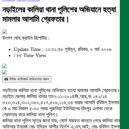
নড়াইলের কালিয়া থানা পুলিশের অভিযানে হত্যা
মামলার আসামি গ্রেফতার।
উৎপল ঘোষ.ক্রাইম রিপোর্টার :
Update Time : ১২:৩১:৪৮ পূর্বাহ্ন, রবিবার, ৮ মার্চ ২০২৬
/
৮৫ Time View
📸 নিউজ ফটোকার্ড ডাউনলোড করুন
নড়াইলের কালিয়া থানা পুলিশের অভিযানে হত্যা মামলার আসামি গ্রেফতার।
নড়াইল জেলার কালিয়া থানার তাং৭-১১-২০২৪জি,আর,নং ১৪২/২৪
৩২৩,৩২৪,৩০২,৩৮০,৪২৭,৫০৬,১১৪,৩৪ ধারার আসামি রবিউল ইসলাম রবি
কে ৬ মার্চ বিকাল ৫-৩০ সময় পুরুলিয়া ইউনিয়নের চাঁদপুর এলাকা থেকে
গ্রেফতার করে কালিয়া থানা পুলিশ।
কালিয়া থানা পুলিশ সূত্রে জানা যায়, সোর্স মারফত জানতে পেরে কালিয়া থানার
অফিসার ইনচার্জ মোঃ ইদ্রিস আলীর নির্দেশ এ,এস,আই, মোঃ রবিউল ইসলাম