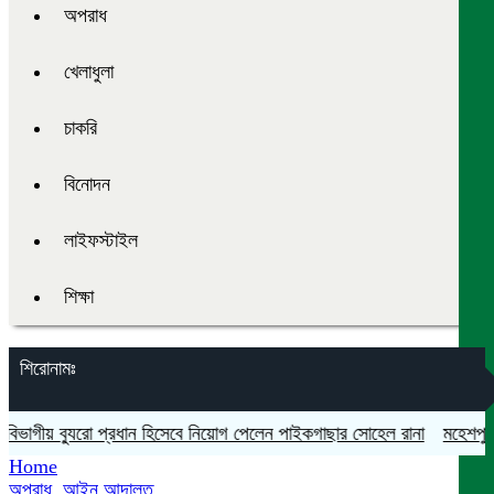
অপরাধ
খেলাধুলা
চাকরি
বিনোদন
লাইফস্টাইল
শিক্ষা
শিরোনামঃ
াগীয় ব্যুরো প্রধান হিসেবে নিয়োগ পেলেন পাইকগাছার সোহেল রানা
মহেশপুরে সা
Home
অপরাধ
,
আইন আদালত