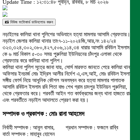
Update Time : ১২:৩১:৪৮ পূর্বাহ্ন, রবিবার, ৮ মার্চ ২০২৬
📸 নিউজ ফটোকার্ড ডাউনলোড করুন
নড়াইলের কালিয়া থানা পুলিশের অভিযানে হত্যা মামলার আসামি গ্রেফতার।
নড়াইল জেলার কালিয়া থানার তাং৭-১১-২০২৪জি,আর,নং ১৪২/২৪
৩২৩,৩২৪,৩০২,৩৮০,৪২৭,৫০৬,১১৪,৩৪ ধারার আসামি রবিউল ইসলাম রবি
কে ৬ মার্চ বিকাল ৫-৩০ সময় পুরুলিয়া ইউনিয়নের চাঁদপুর এলাকা থেকে
গ্রেফতার করে কালিয়া থানা পুলিশ।
কালিয়া থানা পুলিশ সূত্রে জানা যায়, সোর্স মারফত জানতে পেরে কালিয়া থানার
অফিসার ইনচার্জ মোঃ ইদ্রিস আলীর নির্দেশ এ,এস,আই, মোঃ রবিউল ইসলাম
সঙ্গীয় ফোর্স নিয়ে আধুনিক কৌশল অবলম্বন করে হত্যা মামলার পালাতক
আসামি রবিউল ইসলাম রবি পিতা বাগু শেখ গ্রাম চাদপুর ইউনিয়ন পুরুলিয়া,
থেকে গ্রেফতার করে। পরবর্তী আইন গত কার্যক্রমের জন্য থানা হাজতে রাখে।
এবং পরবর্তীতে নড়াইল আদালতে প্রেরণ করা হয়।
সম্পাদক ও প্রকাশক : মোঃ রানা আহমেদ
নির্বাহী সম্পাদক : আবুল বাসার, প্রধান সম্পাদক : ফজলে রাব্বি
বার্তা সম্পাদক : মাহাবুব হোসেন