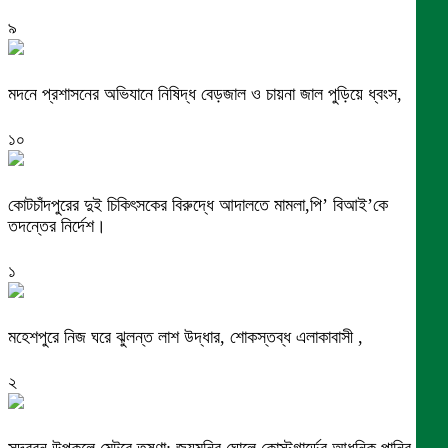
৯
মদনে প্রশাসনের অভিযানে নিষিদ্ধ বেড়জাল ও চায়না জাল পুড়িয়ে ধ্বংস,
১০
কোটচাঁদপুরের দুই চিকিৎসকের বিরুদ্ধে আদালতে মামলা,পি’ বিআই’কে
তদন্তের নির্দেশ।
১
মহেশপুরে নিজ ঘরে ঝুলন্ত লাশ উদ্ধার, শোকস্তব্ধ এলাকাবাসী ,
২
সুন্দরবন উপকূলে মেটবে তৃষ্ণা: জয়মনির ঘোলে কোস্টগার্ডের আধুনিক পানির