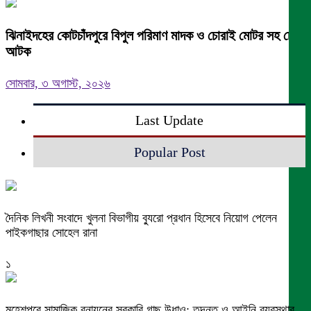
ঝিনাইদহের কোটচাঁদপুরে বিপুল পরিমাণ মাদক ও চোরাই মোটর সহ চোর
আটক
সোমবার, ৩ অগাস্ট, ২০২৬
Last Update
Popular Post
দৈনিক লিখনী সংবাদে খুলনা বিভাগীয় ব্যুরো প্রধান হিসেবে নিয়োগ পেলেন
পাইকগাছার সোহেল রানা
১
মহেশপুরে সামাজিক বনায়নের সরকারি গাছ উধাও: তদন্ত ও আইনি ব্যবস্থার