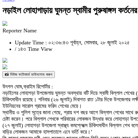
নড়াইল লোহাগাড়ায় ঘুমন্ত স্বামীর পুরুষাঙ্গস কর্তনে
Reporter Name
Update Time : ০২:৩৬:৪৩ পূর্বাহ্ন, সোমবার, ২৮ জুলাই ২০২৫
/
১৪৩ Time View
📸 নিউজ ফটোকার্ড ডাউনলোড করুন
উৎপল ঘোষ,ক্রাইম রিপোর্টার :
নড়াইলের লোহাগড়া উপজেলায় ঘুমন্ত অবস্থায় বটি দিয়ে স্বামী বিল্লাল শেখের (৩৩
চিকিৎসাধীন রয়েছে। শনিবার (২৬ জুলাই) দিবাগত রাত ১টার দিকে উপজেলার লক্ষী
ইউনিয়নের সারোল গ্রামের ফরিদ শেখের মেয়ে।
স্থানীয় ও পুলিশ সূত্রে জানা গেছে, প্রায় দশ বছর আগে বিল্লাল শেখের সাথে র
চেষ্টা করেন। পরে বিল্লাল শেখকে পরিবারের লোকজন উদ্ধার করে লোহাগড়া উপজেলা 
(২৭ জুলাই) লোহাগড়া উপজেলা স্বাস্থ্য কমপ্লেক্সে চিকিৎসাধীন বিল্লাল শেখ বল
বাড়ির লোকজন আমাকে হাসপাতালে এনে ভর্তি করে।’