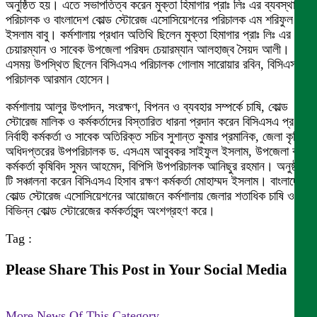
অনুষ্ঠিত হয়। এতে সভাপতিত্ব করেন মুক্তা হিমাগার প্রাঃ লিঃ এর ব্যবস্থাপনা
পরিচালক ও বাংলাদেশ কোল্ড স্টোরেজ এসোসিয়েশনের পরিচালক এম শরিফুল
ইসলাম বাবু। কর্মশালায় প্রধান অতিথি ছিলেন মুক্তা হিমাগার প্রাঃ লিঃ এর
চেয়ারম্যান ও সাবেক উপজেলা পরিষদ চেয়ারম্যান আলহাজ্ব সৈয়দ আলী।
এসময় উপস্থিত ছিলেন বিসিএসএ পরিচালক গোলাম সারোয়ার রবিন, বিসিএসএ
পরিচালক আরমান হোসেন।
কর্মশালায় আলুর উৎপাদন, সংরক্ষণ, বিপনন ও ব্যবহার সম্পর্কে চাষি, কোল্ড
স্টোরেজ মালিক ও কর্মকর্তাদের বিস্তারিত ধারনা প্রদান করেন বিসিএসএ প্রধান
নির্বাহী কর্মকর্তা ও সাবেক অতিরিক্ত সচিব সুশান্ত কুমার প্রমানিক, জেলা কৃষি
অধিদপ্তরের উপপরিচালক ড. এসএম আবুবকর সাইফুল ইসলাম, উপজেলা কৃষি
কর্মকর্তা কৃষিবিদ সুমন আহমেদ, বিপিসি উপপরিচালক আনিছুর রহমান। অনুষ্ঠান
টি সঞ্চালনা করেন বিসিএসএ হিসাব রক্ষণ কর্মকর্তা মোহাম্মদ ইসলাম। বাংলাদেশ
কোল্ড স্টোরেজ এসোসিয়েশনের আয়োজনে কর্মশালায় জেলার শতাধিক চাষি ও
বিভিন্ন কোল্ড স্টোরেজের কর্মকর্তাবৃন্দ অংশগ্রহণ করে।
Tag :
Please Share This Post in Your Social Media
More News Of This Category