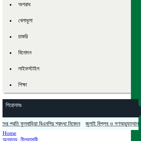
অপরাধ
খেলাধুলা
চাকরি
বিনোদন
লাইফস্টাইল
শিক্ষা
শিরোনামঃ
প্রতি ফুলবাড়িয়া বিএনপির শ্রদ্ধা নিবেদন
জুলাই বিপ্লব ও গণঅভ্যুত্থান দিবস য
Home
অন্যান্য
,
নীলফামারী