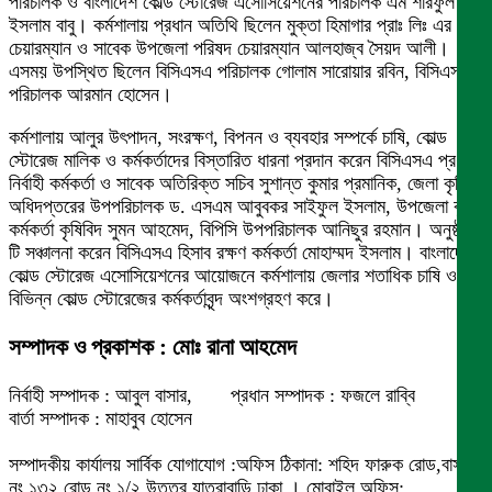
পরিচালক ও বাংলাদেশ কোল্ড স্টোরেজ এসোসিয়েশনের পরিচালক এম শরিফুল
ইসলাম বাবু। কর্মশালায় প্রধান অতিথি ছিলেন মুক্তা হিমাগার প্রাঃ লিঃ এর
চেয়ারম্যান ও সাবেক উপজেলা পরিষদ চেয়ারম্যান আলহাজ্ব সৈয়দ আলী।
এসময় উপস্থিত ছিলেন বিসিএসএ পরিচালক গোলাম সারোয়ার রবিন, বিসিএসএ
পরিচালক আরমান হোসেন।
কর্মশালায় আলুর উৎপাদন, সংরক্ষণ, বিপনন ও ব্যবহার সম্পর্কে চাষি, কোল্ড
স্টোরেজ মালিক ও কর্মকর্তাদের বিস্তারিত ধারনা প্রদান করেন বিসিএসএ প্রধান
নির্বাহী কর্মকর্তা ও সাবেক অতিরিক্ত সচিব সুশান্ত কুমার প্রমানিক, জেলা কৃষি
অধিদপ্তরের উপপরিচালক ড. এসএম আবুবকর সাইফুল ইসলাম, উপজেলা কৃষি
কর্মকর্তা কৃষিবিদ সুমন আহমেদ, বিপিসি উপপরিচালক আনিছুর রহমান। অনুষ্ঠান
টি সঞ্চালনা করেন বিসিএসএ হিসাব রক্ষণ কর্মকর্তা মোহাম্মদ ইসলাম। বাংলাদেশ
কোল্ড স্টোরেজ এসোসিয়েশনের আয়োজনে কর্মশালায় জেলার শতাধিক চাষি ও
বিভিন্ন কোল্ড স্টোরেজের কর্মকর্তাবৃন্দ অংশগ্রহণ করে।
সম্পাদক ও প্রকাশক : মোঃ রানা আহমেদ
নির্বাহী সম্পাদক : আবুল বাসার, প্রধান সম্পাদক : ফজলে রাব্বি
বার্তা সম্পাদক : মাহাবুব হোসেন
সম্পাদকীয় কার্যালয় সার্বিক যোগাযোগ :অফিস ঠিকানা: শহিদ ফারুক রোড,বাসা
নং ১৩২ রোড নং ১/২ উত্তর যাত্রাবাড়ি ঢাকা । মোবাইল অফিস: