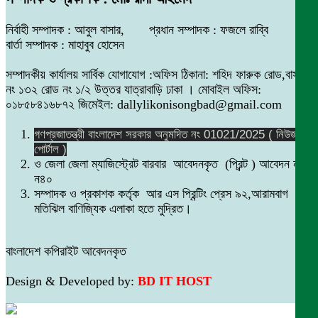
নির্বাহী সম্পাদক : আবুল বাসার, প্রধান সম্পাদক : ফজলে রাব্বি
বার্তা সম্পাদক : মাহাবুব হোসেন
সম্পাদকীয় কার্যালয় সার্বিক যোগাযোগ :অফিস ঠিকানা: শহিদ ফারুক রোড,বাসা
নং ১৩২ রোড নং ১/২ উত্তর যাত্রাবাড়ি ঢাকা । মোবাইল অফিস:
০১৮৫৮৪১৬৮৭২ জিমেইল: dallylikonisongbad@gmail.com
গণপ্রজাতন্ত্রী বাংলাদেশ সরকার অনুমদিত নং 01021/2025 ( নিউজ
পোর্টাল )
ও জেলা জেলা ম্যাজিস্ট্রেট বারবার আবেদনকৃত (প্রিন্ট ) আবেদন নং
ন৪০
সম্পাদক ও প্রকাশক কর্তৃক আর এস প্রিন্টিং প্রেস ৯২,আরামবাগ
মতিঝিল বাণিজ্যিক এলাকা হতে মুদ্রিত।
বাংলাদেশ কপিরাইট আবেদনকৃত
Design & Developed by:
BD IT HOST