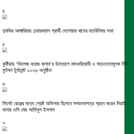
৪
দুমকির আঙ্গারিয়ায় চেয়ারম্যান প্রার্থী দেলোয়ার খানের মতবিনিময় সভা
৫
কুষ্টিয়ায় ‘ভিলেজ বয়েজ ক্লাব’র উদ্যোগে মাদকবিরোধী ও সচেতনতামূলক মিনি
ফুটবল টুর্নামেন্ট ২০২৬ অনুষ্ঠিত
৬
সিলেট রেঞ্জের মধ্যে শ্রেষ্ট অফিসার হিসেবে সম্মাননাপত্র গ্রহন করেন দিরাই
থানার ওসি মোঃ আমিনুল ইসলাম
৭