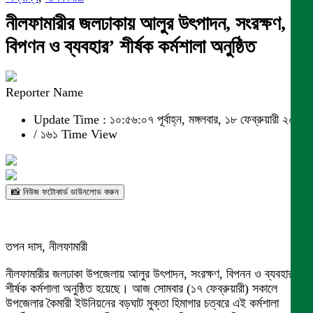
নীলফামারীর জলঢাকায় আলুর উৎপাদন, সংরক্ষণ,
বিপণন ও ব্যবহার’ শীর্ষক কর্মশালা অনুষ্ঠিত
Reporter Name
Update Time : ১০:৫৬:০৭ পূর্বাহ্ন, মঙ্গলবার, ১৮ ফেব্রুয়ারী ২০২৫
/
১৬১ Time View
📸 নিউজ ফটোকার্ড ডাউনলোড করুন
তপন দাস, নীলফামারী
নীলফামারীর জলঢাকা উপজেলায় আলুর উৎপাদন, সংরক্ষণ, বিপনন ও ব্যবহার
শীর্ষক কর্মশালা অনুষ্ঠিত হয়েছে। আজ সোমবার (১৭ ফেব্রুয়ারী) সকালে
উপজেলার কৈমারী ইউনিয়নের বড়ঘাট মুক্তা হিমাগার চত্বরে এই কর্মশালা