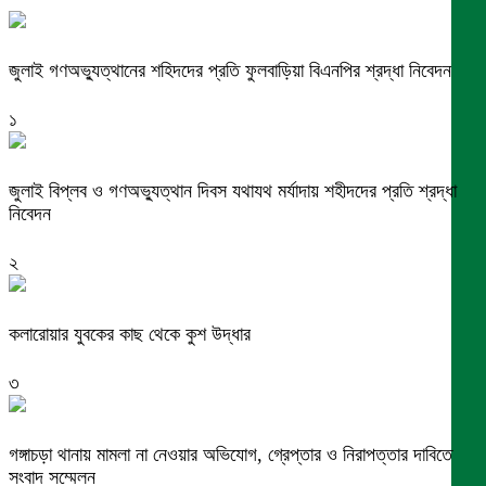
জুলাই গণঅভ্যুত্থানের শহিদদের প্রতি ফুলবাড়িয়া বিএনপির শ্রদ্ধা নিবেদন
১
জুলাই বিপ্লব ও গণঅভ্যুত্থান দিবস যথাযথ মর্যাদায় শহীদদের প্রতি শ্রদ্ধা
নিবেদন
২
কলারোয়ার যুবকের কাছ থেকে কুশ উদ্ধার
৩
গঙ্গাচড়া থানায় মামলা না নেওয়ার অভিযোগ, গ্রেপ্তার ও নিরাপত্তার দাবিতে
সংবাদ সম্মেলন