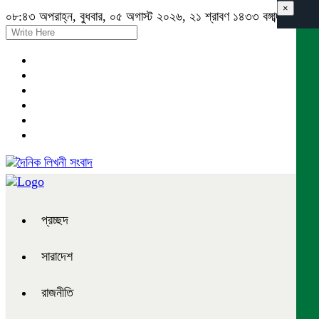
×
০৮:৪৩ অপরাহ্ন, বুধবার, ০৫ অগাস্ট ২০২৬, ২১ শ্রাবণ ১৪৩৩ বঙ্গাব্দ
প্রচ্ছদ
সারাদেশ
রাজনীতি