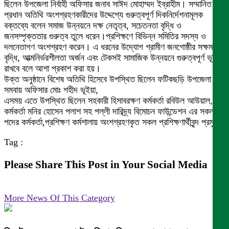
ছিলেন উপজেলা নির্বাহী অফিসার জনাব সাঈদ মোহাম্মদ ইব্রাহীম। সম্মানিত
প্রধান অতিথি অংশগ্রহণকারীদের উদ্দেশ্যে গুরুত্বপূর্ণ দিকনির্দেশনামূলক
বক্তব্যে বলেন সমাজ উন্নয়নে দক্ষ নেতৃত্ব, সচেতনতা বৃদ্ধি ও
জনসম্পৃক্ততার গুরুত্ব তুলে ধরেন।প্রশিক্ষণে বিভিন্ন সমিতির সদস্য ও
দলনেতাগণ অংশগ্রহণ করেন। এ ধরনের উদ্যোগ গ্রামীণ জনগোষ্ঠীর সক্ষমতা
বৃদ্ধি, আত্মনির্ভরশীলতা অর্জন এবং টেকসই সামাজিক উন্নয়নে গুরুত্বপূর্ণ ভূমিকা
রাখবে বলে আশা প্রকাশ করা হয়।
উক্ত অনুষ্ঠানে বিশেষ অতিথি হিসেবে উপস্থিত ছিলেন ফটিকছড়ি উপজেলা
সমবায় অফিসার মোঃ শহীদ ভূইয়া,
এসময় এতে উপস্থিত ছিলেন সহকারী হিসাবরক্ষণ কর্মকর্তা রবিউল আউয়াল, মাঠ
কর্মকর্তা মনির হোসেন পলাশ সহ পল্লী দারিদ্র্য বিমোচন ফাউন্ডেশন এর সকল
পদের কর্মকর্তা,প্রশিক্ষণ কর্মশালায় অংশগ্রহণকৃত সকল প্রশিক্ষণার্থীবৃন্দ প্রমুখ।
Tag :
Please Share This Post in Your Social Media
More News Of This Category