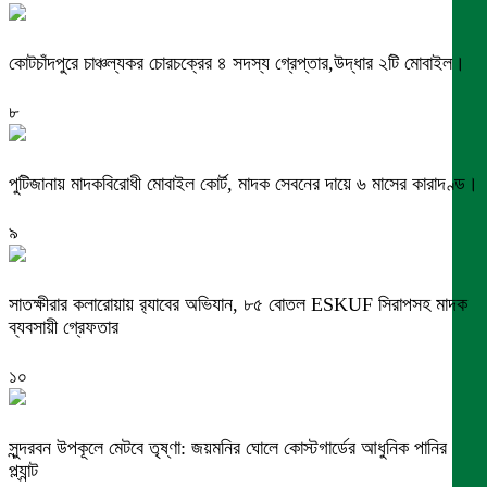
কোটচাঁদপুরে চাঞ্চল্যকর চোরচক্রের ৪ সদস্য গ্রেপ্তার,উদ্ধার ২টি মোবাইল।
৮
পুটিজানায় মাদকবিরোধী মোবাইল কোর্ট, মাদক সেবনের দায়ে ৬ মাসের কারাদণ্ড।
৯
সাতক্ষীরার কলারোয়ায় র‍্যাবের অভিযান, ৮৫ বোতল ESKUF সিরাপসহ মাদক
ব্যবসায়ী গ্রেফতার
১০
সুন্দরবন উপকূলে মেটবে তৃষ্ণা: জয়মনির ঘোলে কোস্টগার্ডের আধুনিক পানির
প্ল্যান্ট