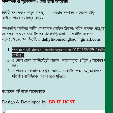
সম্পাদক ও প্রকাশক : মোঃ রানা আহমেদ
নির্বাহী সম্পাদক : আবুল বাসার, প্রধান সম্পাদক : ফজলে রাব্বি
বার্তা সম্পাদক : মাহাবুব হোসেন
সম্পাদকীয় কার্যালয় সার্বিক যোগাযোগ :অফিস ঠিকানা: শহিদ ফারুক রোড,বাসা
নং ১৩২ রোড নং ১/২ উত্তর যাত্রাবাড়ি ঢাকা । মোবাইল অফিস:
০১৮৫৮৪১৬৮৭২ জিমেইল: dallylikonisongbad@gmail.com
গণপ্রজাতন্ত্রী বাংলাদেশ সরকার অনুমদিত নং 01021/2025 ( নিউজ
পোর্টাল )
ও জেলা জেলা ম্যাজিস্ট্রেট বারবার আবেদনকৃত (প্রিন্ট ) আবেদন নং
ন৪০
সম্পাদক ও প্রকাশক কর্তৃক আর এস প্রিন্টিং প্রেস ৯২,আরামবাগ
মতিঝিল বাণিজ্যিক এলাকা হতে মুদ্রিত।
বাংলাদেশ কপিরাইট আবেদনকৃত
Design & Developed by:
BD IT HOST