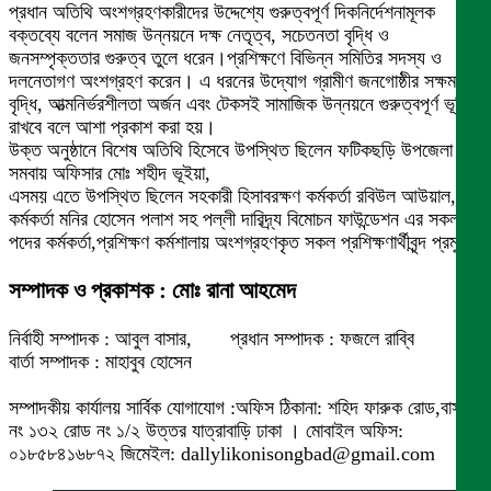
প্রধান অতিথি অংশগ্রহণকারীদের উদ্দেশ্যে গুরুত্বপূর্ণ দিকনির্দেশনামূলক
বক্তব্যে বলেন সমাজ উন্নয়নে দক্ষ নেতৃত্ব, সচেতনতা বৃদ্ধি ও
জনসম্পৃক্ততার গুরুত্ব তুলে ধরেন।প্রশিক্ষণে বিভিন্ন সমিতির সদস্য ও
দলনেতাগণ অংশগ্রহণ করেন। এ ধরনের উদ্যোগ গ্রামীণ জনগোষ্ঠীর সক্ষমতা
বৃদ্ধি, আত্মনির্ভরশীলতা অর্জন এবং টেকসই সামাজিক উন্নয়নে গুরুত্বপূর্ণ ভূমিকা
রাখবে বলে আশা প্রকাশ করা হয়।
উক্ত অনুষ্ঠানে বিশেষ অতিথি হিসেবে উপস্থিত ছিলেন ফটিকছড়ি উপজেলা
সমবায় অফিসার মোঃ শহীদ ভূইয়া,
এসময় এতে উপস্থিত ছিলেন সহকারী হিসাবরক্ষণ কর্মকর্তা রবিউল আউয়াল, মাঠ
কর্মকর্তা মনির হোসেন পলাশ সহ পল্লী দারিদ্র্য বিমোচন ফাউন্ডেশন এর সকল
পদের কর্মকর্তা,প্রশিক্ষণ কর্মশালায় অংশগ্রহণকৃত সকল প্রশিক্ষণার্থীবৃন্দ প্রমুখ।
সম্পাদক ও প্রকাশক : মোঃ রানা আহমেদ
নির্বাহী সম্পাদক : আবুল বাসার, প্রধান সম্পাদক : ফজলে রাব্বি
বার্তা সম্পাদক : মাহাবুব হোসেন
সম্পাদকীয় কার্যালয় সার্বিক যোগাযোগ :অফিস ঠিকানা: শহিদ ফারুক রোড,বাসা
নং ১৩২ রোড নং ১/২ উত্তর যাত্রাবাড়ি ঢাকা । মোবাইল অফিস:
০১৮৫৮৪১৬৮৭২ জিমেইল: dallylikonisongbad@gmail.com