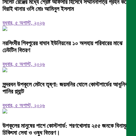
সিলেট রেঞ্জের মধ্যে শ্রেষ্ট অফিসার হিসেবে সম্মাননাপত্র গ্রহন করেন
দিরাই থানার ওসি মোঃ আমিনুল ইসলাম
বুধবার, ৫ অগাস্ট, ২০২৬
নরসিংদীর শিবপুরের বাঘাব ইউনিয়নের ১০ অসহায় পরিবারের মাঝে
ঢেউটিন বিতরণ
বুধবার, ৫ অগাস্ট, ২০২৬
সুন্দরবন উপকূলে মেটবে তৃষ্ণা: জয়মনির ঘোলে কোস্টগার্ডের আধুনিক
পানির প্ল্যান্ট
বুধবার, ৫ অগাস্ট, ২০২৬
উপকূলের মানুষের পাশে কোস্টগার্ড: শরণখোলায় ২৫৫ জনকে বিনামূল্যে
চিকিৎসা সেবা ও ওষুধ বিতরণ।