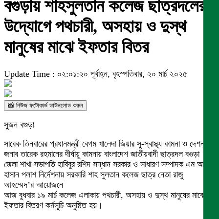
বগুড়ায় শাহসুলতান কলেজ ছাত্রদলের
উদ্যোগে পথচারী, অসহায় ও দুস্থ
মানুষের মাঝে ইফতার বিতর
Update Time : ০২:০১:২০ পূর্বাহ্ন, বৃহস্পতিবার, ২০ মার্চ ২০২৫
📸 নিউজ ফটোকার্ড ডাউনলোড করুন
সুজন বগুড়া
সাবেক তিনবারের প্রধানমন্ত্রী বেগম খালেদা জিয়ার সু-স্বাস্থ্য কামনা ও দেশনায়ক
জনাব তারেক রহমানের দীর্ঘায়ু কামনায় বাংলাদেশ জাতীয়বাদী ছাত্রদল বগুড়া
জেলা শাখা সভাপতি হাবিবুর রশিদ সন্ধান সরকার ও সাধারণ সম্পাদক এম আর
হাসান পলাশ নির্দেশনায় সরকারি শাহ সুলতান কলেজ ছাত্র নেতা রাজু
আহম্মেদ’র আয়োজনে
আজ বুধবার ১৯ মার্চ কলেজ এলাকায় পথচারী, অসহায় ও দুস্থ মানুষের মাঝে
ইফতার বিতরণ কর্মসূচি অনুষ্ঠিত হয়।