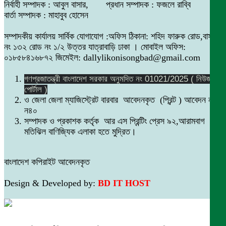
নির্বাহী সম্পাদক : আবুল বাসার, প্রধান সম্পাদক : ফজলে রাব্বি
বার্তা সম্পাদক : মাহাবুব হোসেন
সম্পাদকীয় কার্যালয় সার্বিক যোগাযোগ :অফিস ঠিকানা: শহিদ ফারুক রোড,বাসা
নং ১৩২ রোড নং ১/২ উত্তর যাত্রাবাড়ি ঢাকা । মোবাইল অফিস:
০১৮৫৮৪১৬৮৭২ জিমেইল: dallylikonisongbad@gmail.com
গণপ্রজাতন্ত্রী বাংলাদেশ সরকার অনুমদিত নং 01021/2025 ( নিউজ
পোর্টাল )
ও জেলা জেলা ম্যাজিস্ট্রেট বারবার আবেদনকৃত (প্রিন্ট ) আবেদন নং
ন৪০
সম্পাদক ও প্রকাশক কর্তৃক আর এস প্রিন্টিং প্রেস ৯২,আরামবাগ
মতিঝিল বাণিজ্যিক এলাকা হতে মুদ্রিত।
বাংলাদেশ কপিরাইট আবেদনকৃত
Design & Developed by:
BD IT HOST