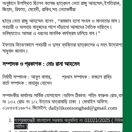
অনুষ্ঠানে উপস্থিত ছিলেন কলেজ ছাত্রদল নেতা রাজু আহম্মেদ,ইশতিয়াক,
জিহাদ, রিফাত, মেহেদী, রাকিব,সহ নেতাকর্মীরা
ছাত্র নেতা রাজু আহম্মেদ বলেন , “রমজান হলো সংযম ও মানবতার মাস।
পথচারী ও অসহায় মানুষদের পাশে দাঁড়ানো আমাদের নৈতিক দায়িত্ব।
ভবিষ্যতেও আমরা এ ধরনের মানবিক কার্যক্রম চালিয়ে যাব।”
ইফতার বিতরণকালে পথচারী ও দুস্থ ব্যক্তিরা ছাত্রদলের এ মহৎ উদ্যোগকে
সাধুবাদ জানান।
সম্পাদক ও প্রকাশক : মোঃ রানা আহমেদ
নির্বাহী সম্পাদক : আবুল বাসার, প্রধান সম্পাদক : ফজলে রাব্বি
বার্তা সম্পাদক : মাহাবুব হোসেন
সম্পাদকীয় কার্যালয় সার্বিক যোগাযোগ :অফিস ঠিকানা: শহিদ ফারুক রোড,বাসা
নং ১৩২ রোড নং ১/২ উত্তর যাত্রাবাড়ি ঢাকা । মোবাইল অফিস:
০১৮৫৮৪১৬৮৭২ জিমেইল: dallylikonisongbad@gmail.com
গণপ্রজাতন্ত্রী বাংলাদেশ সরকার অনুমদিত নং 01021/2025 ( নিউজ
পোর্টাল )