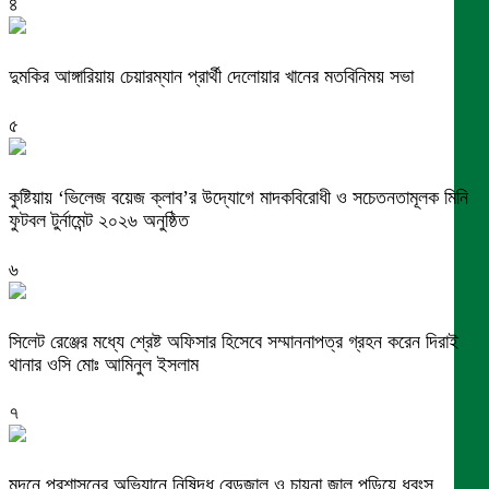
৪
দুমকির আঙ্গারিয়ায় চেয়ারম্যান প্রার্থী দেলোয়ার খানের মতবিনিময় সভা
৫
কুষ্টিয়ায় ‘ভিলেজ বয়েজ ক্লাব’র উদ্যোগে মাদকবিরোধী ও সচেতনতামূলক মিনি
ফুটবল টুর্নামেন্ট ২০২৬ অনুষ্ঠিত
৬
সিলেট রেঞ্জের মধ্যে শ্রেষ্ট অফিসার হিসেবে সম্মাননাপত্র গ্রহন করেন দিরাই
থানার ওসি মোঃ আমিনুল ইসলাম
৭
মদনে প্রশাসনের অভিযানে নিষিদ্ধ বেড়জাল ও চায়না জাল পুড়িয়ে ধ্বংস,