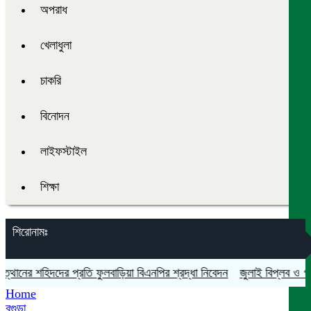
অপরাধ
খেলাধুলা
চাকরি
বিনোদন
লাইফস্টাইল
শিক্ষা
শিরোনামঃ
নের শহিদদের প্রতি ফুলবাড়িয়া বিএনপির শ্রদ্ধা নিবেদন
জুলাই বিপ্লব ও গণঅভ্য
Home
বগুড়া