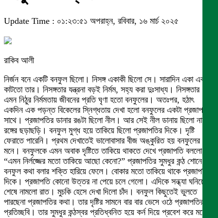
Update Time : ০১:২৩:৫১ অপরাহ্ন, রবিবার, ১৬ মার্চ ২০২৫
রাকিব আলী
নির্জন বনে একটি বনফুল ছিলো। নিসঙ্গ একাকী ছিলো সে। সারাদিন একা একাই
কাটতো তার। নিসঙ্গতার যন্ত্রনা বড়ই নির্মম, সহ্য করা দুঃসাধ্য। নিসঙ্গতার
এমন নিঠুর নির্মমতায় জীবনের প্রতি ঘৃণা হতো বনফুলের। অতঃপর, হঠাৎ
একদিন এক পড়ন্ত বিকেলের স্নিগ্ধতায় দেখা হলো বনফুলের একটা প্রজাপতির
সাথে। প্রজাপতির ডানার রঙটা ছিলো নীল। আর সেই নীল ডানায় ছিলো নানা
রঙ্গের ছড়াছড়ি। বনফুল মুগ্ধ হয়ে তাকিয়ে ছিলো প্রজাপতির দিকে। দৃষ্টি
ফেরাতে পারেনি। প্রথম দেখাতেই ভালোবাসার বীজ অঙ্কুরিত হয় বনফুলের
মনে। বনফুলকে এমন অবাক দৃষ্টিতে তাকিয়ে থাকতে দেখে প্রজাপতি বললো,
“এমন নির্লজ্জের মতো তাকিয়ে আছো কেনো?” প্রজাপতির সুমধুর কন্ঠ শোনে
বনফুল কথা বলার শক্তি হারিয়ে ফেলে। বোকার মতো তাকিয়ে থাকে প্রজাপতির
দিকে। প্রজাপতি কোনো উত্তর না পেয়ে চলে গেলো। এদিকে সন্ধ্যা ঘনিয়ে
শেষে নামলো রাত। মুচকি হেসে দেখা দিলো চাঁদ। বনফুল কিছুতেই ভুলতে
পারছেনা প্রজাপতির কথা। তার দৃষ্টির সামনে বার বার ভেসে ওঠে প্রজাপতির
প্রতিচ্ছবি। তার সুমধুর কন্ঠস্বর প্রতিধ্বনিত হয়ে কর্ন দিয়ে প্রবেশ করে মনে