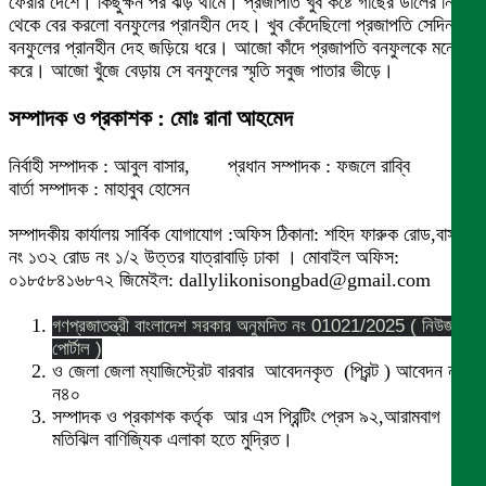
ফেরার দেশে। কিছুক্ষন পর ঝড় থামে। প্রজাপতি খুব কষ্টে গাছের ডালের নিচ
থেকে বের করলো বনফুলের প্রানহীন দেহ। খুব কেঁদেছিলো প্রজাপতি সেদিন
বনফুলের প্রানহীন দেহ জড়িয়ে ধরে। আজো কাঁদে প্রজাপতি বনফুলকে মনে
করে। আজো খুঁজে বেড়ায় সে বনফুলের স্মৃতি সবুজ পাতার ভীড়ে।
সম্পাদক ও প্রকাশক : মোঃ রানা আহমেদ
নির্বাহী সম্পাদক : আবুল বাসার, প্রধান সম্পাদক : ফজলে রাব্বি
বার্তা সম্পাদক : মাহাবুব হোসেন
সম্পাদকীয় কার্যালয় সার্বিক যোগাযোগ :অফিস ঠিকানা: শহিদ ফারুক রোড,বাসা
নং ১৩২ রোড নং ১/২ উত্তর যাত্রাবাড়ি ঢাকা । মোবাইল অফিস:
০১৮৫৮৪১৬৮৭২ জিমেইল: dallylikonisongbad@gmail.com
গণপ্রজাতন্ত্রী বাংলাদেশ সরকার অনুমদিত নং 01021/2025 ( নিউজ
পোর্টাল )
ও জেলা জেলা ম্যাজিস্ট্রেট বারবার আবেদনকৃত (প্রিন্ট ) আবেদন নং
ন৪০
সম্পাদক ও প্রকাশক কর্তৃক আর এস প্রিন্টিং প্রেস ৯২,আরামবাগ
মতিঝিল বাণিজ্যিক এলাকা হতে মুদ্রিত।