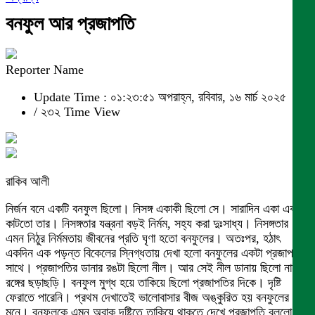
বনফুল আর প্রজাপতি
Reporter Name
Update Time : ০১:২৩:৫১ অপরাহ্ন, রবিবার, ১৬ মার্চ ২০২৫
/
২৩২ Time View
রাকিব আলী
নির্জন বনে একটি বনফুল ছিলো। নিসঙ্গ একাকী ছিলো সে। সারাদিন একা একাই
কাটতো তার। নিসঙ্গতার যন্ত্রনা বড়ই নির্মম, সহ্য করা দুঃসাধ্য। নিসঙ্গতার
এমন নিঠুর নির্মমতায় জীবনের প্রতি ঘৃণা হতো বনফুলের। অতঃপর, হঠাৎ
একদিন এক পড়ন্ত বিকেলের স্নিগ্ধতায় দেখা হলো বনফুলের একটা প্রজাপতির
সাথে। প্রজাপতির ডানার রঙটা ছিলো নীল। আর সেই নীল ডানায় ছিলো নানা
রঙ্গের ছড়াছড়ি। বনফুল মুগ্ধ হয়ে তাকিয়ে ছিলো প্রজাপতির দিকে। দৃষ্টি
ফেরাতে পারেনি। প্রথম দেখাতেই ভালোবাসার বীজ অঙ্কুরিত হয় বনফুলের
মনে। বনফুলকে এমন অবাক দৃষ্টিতে তাকিয়ে থাকতে দেখে প্রজাপতি বললো,