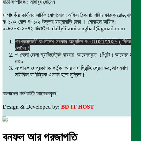
বার্তা সম্পাদক : মাহাবুব হোসেন
সম্পাদকীয় কার্যালয় সার্বিক যোগাযোগ :অফিস ঠিকানা: শহিদ ফারুক রোড,বাসা
নং ১৩২ রোড নং ১/২ উত্তর যাত্রাবাড়ি ঢাকা । মোবাইল অফিস:
০১৮৫৮৪১৬৮৭২ জিমেইল: dallylikonisongbad@gmail.com
গণপ্রজাতন্ত্রী বাংলাদেশ সরকার অনুমদিত নং 01021/2025 ( নিউজ
পোর্টাল )
ও জেলা জেলা ম্যাজিস্ট্রেট বারবার আবেদনকৃত (প্রিন্ট ) আবেদন নং
ন৪০
সম্পাদক ও প্রকাশক কর্তৃক আর এস প্রিন্টিং প্রেস ৯২,আরামবাগ
মতিঝিল বাণিজ্যিক এলাকা হতে মুদ্রিত।
বাংলাদেশ কপিরাইট আবেদনকৃত
Design & Developed by:
BD IT HOST
বনফুল আর প্রজাপতি