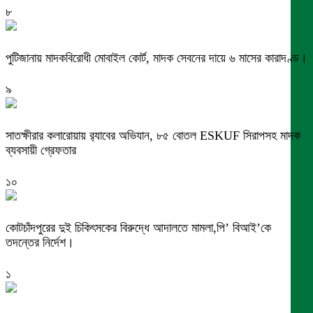
৮
পুটিজানায় মাদকবিরোধী মোবাইল কোর্ট, মাদক সেবনের দায়ে ৬ মাসের কারাদণ্ড।
৯
সাতক্ষীরার কলারোয়ায় র‍্যাবের অভিযান, ৮৫ বোতল ESKUF সিরাপসহ মাদক
ব্যবসায়ী গ্রেফতার
১০
কোটচাঁদপুরের দুই চিকিৎসকের বিরুদ্ধে আদালতে মামলা,পি’ বিআই’কে
তদন্তের নির্দেশ।
১