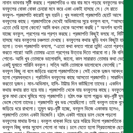
নানান ভাবনার সৃষ্টি করছে। প্রজাপতির ও বার বার মনে পড়ছে বনফুলের কথা।
বনফুলের বোকা বোকা চেহারা মনে করে একা একাই হাসছে সে। সে রাতে
বনফুল- প্রজাপতি কারোই ঘুম হয়নি। খুব সকালেই প্রজাপতি ছোটে আসে
বনফুলের কাছে। প্রজাপতিকে দেখেই অভিমানের সুরে বনফুল বলে, “আসতে
এতো দেরি হলো কেনো? আমি কখন থেকে অপেক্ষা করছি।” অনর্গল বলেই
যাচ্ছে বনফুল, প্রশ্নের পর প্রশ্ন করছে। প্রজাপতি কিছুই বলছে না, মিটিমিটি
হাসছে আর বনফুলের চঞ্চলতা দেখছে। বনফুলের কথার ঝুড়ি যখন কিছুটা হালকা
হলো। তখন প্রজাপতি বললো, “এতো কথা বলতে পারো তুমি! এতো প্রশ্ন
করতে পারো! আমি তোমার এতো প্রশ্নের উত্তর দিতে পারবো না। কি বলি
শোনো- আমি খুব তোমাকে ভালোবাসি, জানো, কাল সারারাত তোমার কথা ভেবে
একটু ঘুমাতে পারিনি বনফুল। সত্যি আমি তোমাকে ভালোবেসে ফেলেছি।”
বনফুল কিছু না বলে জড়িয়ে ধরলো প্রজাপতিকে। সেই থেকে দুজন আবদ্ধ
হলো প্রেমবন্ধনে। প্রতিদিন বনফুলের কাছে আসতো প্রজাপতি। সারাদিন গল্প
করতো দুজন। মান-অভিমান, হাসি- টাট্টায় দিন কাটছিলো তাদের। একদিন
কথায় কথায় রাত হয়ে যায়। প্রজাপতি থেকে যায় বনফুলের কাছে। বনফুলের
বুকে মাথা রেখে ঘুমিয়ে পড়ে প্রজাপতি। হঠাৎ শুরু হলো প্রচন্ড ঝড়-বৃষ্টি ঘুম
ভেঙ্গে গেলো তাদের। প্রজাপতি খুব ভয় পেয়েছিলো। তাই বনফুল তাকে বুকে
জড়িয়ে ধরে রাখলো। তুমুল ঝড়-বৃষ্টি হচ্ছে, বনফুল ভিজে একাকার হলেও,
প্রজাপতি তেমন একটা ভিজেনি। হঠাৎ একটা গাছের ডাল ভেঙ্গে পড়লো
বনফুলের মাথার উপর। বনফুল ধাক্কা দিয়ে দুরে সরিয়ে দিলো প্রজাপতিকে।
বনফুল কিছু বলার সুযোগ পেলো না আর। চলে যেতে হলো প্রিয়তমাকে ছেড়ে না