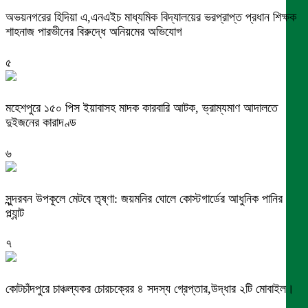
অভয়নগরের হিদিয়া এ,এনএইচ মাধ্যমিক বিদ্যালয়ের ভরপ্রাপ্ত প্রধান শিক্ষক
শাহনাজ পারভীনের বিরুদ্ধে অনিয়মের অভিযোগ
৫
মহেশপুরে ১৫০ পিস ইয়াবাসহ মাদক কারবারি আটক, ভ্রাম্যমাণ আদালতে
দুইজনের কারাদণ্ড
৬
সুন্দরবন উপকূলে মেটবে তৃষ্ণা: জয়মনির ঘোলে কোস্টগার্ডের আধুনিক পানির
প্ল্যান্ট
৭
কোটচাঁদপুরে চাঞ্চল্যকর চোরচক্রের ৪ সদস্য গ্রেপ্তার,উদ্ধার ২টি মোবাইল।