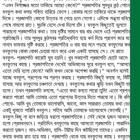
“এমন নির্লজ্জের মতো তাকিয়ে আছো কেনো?” প্রজাপতির সুমধুর কন্ঠ শোনে
বনফুল কথা বলার শক্তি হারিয়ে ফেলে। বোকার মতো তাকিয়ে থাকে প্রজাপতির
দিকে। প্রজাপতি কোনো উত্তর না পেয়ে চলে গেলো। এদিকে সন্ধ্যা ঘনিয়ে
শেষে নামলো রাত। মুচকি হেসে দেখা দিলো চাঁদ। বনফুল কিছুতেই ভুলতে
পারছেনা প্রজাপতির কথা। তার দৃষ্টির সামনে বার বার ভেসে ওঠে প্রজাপতির
প্রতিচ্ছবি। তার সুমধুর কন্ঠস্বর প্রতিধ্বনিত হয়ে কর্ন দিয়ে প্রবেশ করে মনে
নানান ভাবনার সৃষ্টি করছে। প্রজাপতির ও বার বার মনে পড়ছে বনফুলের কথা।
বনফুলের বোকা বোকা চেহারা মনে করে একা একাই হাসছে সে। সে রাতে
বনফুল- প্রজাপতি কারোই ঘুম হয়নি। খুব সকালেই প্রজাপতি ছোটে আসে
বনফুলের কাছে। প্রজাপতিকে দেখেই অভিমানের সুরে বনফুল বলে, “আসতে
এতো দেরি হলো কেনো? আমি কখন থেকে অপেক্ষা করছি।” অনর্গল বলেই
যাচ্ছে বনফুল, প্রশ্নের পর প্রশ্ন করছে। প্রজাপতি কিছুই বলছে না, মিটিমিটি
হাসছে আর বনফুলের চঞ্চলতা দেখছে। বনফুলের কথার ঝুড়ি যখন কিছুটা হালকা
হলো। তখন প্রজাপতি বললো, “এতো কথা বলতে পারো তুমি! এতো প্রশ্ন
করতে পারো! আমি তোমার এতো প্রশ্নের উত্তর দিতে পারবো না। কি বলি
শোনো- আমি খুব তোমাকে ভালোবাসি, জানো, কাল সারারাত তোমার কথা ভেবে
একটু ঘুমাতে পারিনি বনফুল। সত্যি আমি তোমাকে ভালোবেসে ফেলেছি।”
বনফুল কিছু না বলে জড়িয়ে ধরলো প্রজাপতিকে। সেই থেকে দুজন আবদ্ধ
হলো প্রেমবন্ধনে। প্রতিদিন বনফুলের কাছে আসতো প্রজাপতি। সারাদিন গল্প
করতো দুজন। মান-অভিমান, হাসি- টাট্টায় দিন কাটছিলো তাদের। একদিন
কথায় কথায় রাত হয়ে যায়। প্রজাপতি থেকে যায় বনফুলের কাছে। বনফুলের