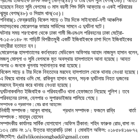
গ্রামের ইজিবাইক চালক মজলু মোল্লা(৪৫) ও তার বোন সুমি বেগম(৩৬)। আহত
হয়েছেন নিহত সুমি বেগমের ৩ মাস বয়সী শিশু মিলি আক্তার ও একই পরিবারের
ঝুমুর বেগম(৪৮) ও সিয়াম খান(৩৫)।
শনিবার(১ ফেব্রুয়ারি) বিকেল সাড়ে ৩ টার দিকে সাইনবোর্ড-বগী আঞ্চলিক
মহাসড়কের মোরেলগঞ্জ ফায়ার সার্ভিসের সামনে এ দুর্ঘটনা ঘটে।
ঘটনার সময় শরণখোলা থেকে ঢাকা গামী জিএমএস পরিবহনের ঢাকা মেট্রো-
ব-১৫-৮১৪৮ নং গাড়িটি বিপরীতমুখী একটি ইজিবাইককে চাপা দিলে ইজিবাইকের
যাত্রীরা হতাহত হন।
মোরেলগঞ্জ হাসপাতালের কর্তব্যরত মেডিকেল অফিসার আহাদ নাজমুল হাসান বলেন,
মজলু মোল্লা ও সুমি বেগমকে মৃত অবস্থায় হাসপাতালে আনা হয়েছে। আহত
অপর ৩ জনকে খুলনায় স্থানান্তর করা হয়েছে।
বিকেল সাড়ে ৪ টার দিকে নিহতদের মরদেহ হাসপাতাল থেকে থানায় নেওয়া হয়েছে।
এ বিষয়ে থানার ওসি মো. রাকিবুল হাসান বলেন, সড়ক দুর্ঘটনায় নিহত দুজনের
মরদেহ উদ্ধার করে থানায় নেওয়া হয়েছে।
দুর্ঘটনাকবলিত ইজিবাইক ও পরিবহনটিও থানা হেফাজতে নিয়েছে পুলিশ। তবে
পরিবহনের চালক, হেলপার ও সুপারভাইজার পালিয়ে গেছে।
সম্পাদক ও প্রকাশক : মোঃ রানা আহমেদ
নির্বাহী সম্পাদক : আবুল বাসার, প্রধান সম্পাদক : ফজলে রাব্বি বার্তা
সম্পাদক : মাহাবুব হোসেন
সম্পাদকীয় কার্যালয় সার্বিক যোগাযোগ :অফিস ঠিকানা: শহিদ ফারুক রোড,বাসা নং
১৩২ রোড নং ১/২ উত্তর যাত্রাবাড়ি ঢাকা । মোবাইল অফিস: ০১৮৫৮৪১৬৮৭২
জিমেইল: dallylikonisongbad@gmail.com