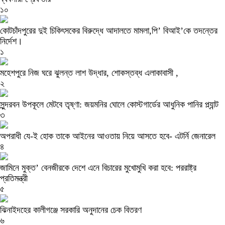
১০
কোটচাঁদপুরের দুই চিকিৎসকের বিরুদ্ধে আদালতে মামলা,পি’ বিআই’কে তদন্তের
নির্দেশ।
১
মহেশপুরে নিজ ঘরে ঝুলন্ত লাশ উদ্ধার, শোকস্তব্ধ এলাকাবাসী ,
২
সুন্দরবন উপকূলে মেটবে তৃষ্ণা: জয়মনির ঘোলে কোস্টগার্ডের আধুনিক পানির প্ল্যান্ট
৩
অপরাধী যে-ই হোক তাকে আইনের আওতায় নিয়ে আসতে হবে- এটর্নি জেনারেল
৪
জামিনে মুক্ত’ বেনজীরকে দেশে এনে বিচারের মুখোমুখি করা হবে: পররাষ্ট্র
প্রতিমন্ত্রী
৫
ঝিনাইদহের কালীগঞ্জে সরকারি অনুদানের চেক বিতরণ
৬