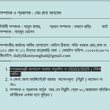
সম্পাদক ও প্রকাশক : মোঃ রানা আহমেদ
নির্বাহী সম্পাদক : আবুল বাসার, প্রধান সম্পাদক : ফজলে রাব্বি বার্তা
সম্পাদক : মাহাবুব হোসেন
সম্পাদকীয় কার্যালয় সার্বিক যোগাযোগ :অফিস ঠিকানা: শহিদ ফারুক রোড,বাসা নং
১৩২ রোড নং ১/২ উত্তর যাত্রাবাড়ি ঢাকা । মোবাইল অফিস: ০১৮৫৮৪১৬৮৭২
জিমেইল: dallylikonisongbad@gmail.com
গণপ্রজাতন্ত্রী বাংলাদেশ সরকার অনুমদিত নং 01021/2025 ( নিউজ
পোর্টাল )
ও জেলা জেলা ম্যাজিস্ট্রেট বারবার আবেদনকৃত (প্রিন্ট ) আবেদন নং
ন৪০
সম্পাদক ও প্রকাশক কর্তৃক আর এস প্রিন্টিং প্রেস ৯২,আরামবাগ মতিঝিল
বাণিজ্যিক এলাকা হতে মুদ্রিত।