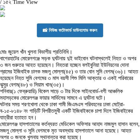
/
১৫২ Time View
📸 নিউজ ফটোকার্ড ডাউনলোড করুন
মোঃ জুয়েল খাঁন খুলনা বিভাগীয় প্রতিনিধি।
বাগেরহাটের মোরেলগঞ্জে সড়ক দুর্ঘটনায় দুই ভাইবোন ঘটনাস্থলেই নিহত ও অপর
৩ জন গুরুতর আহত হয়েছেন। নিহতরা হচ্ছেন বলইবুনিয়া ইউনিয়নের দোনা
গ্রামের ইজিবাইক চালক মজলু মোল্লা(৪৫) ও তার বোন সুমি বেগম(৩৬)। আহত
হয়েছেন নিহত সুমি বেগমের ৩ মাস বয়সী শিশু মিলি আক্তার ও একই পরিবারের
ঝুমুর বেগম(৪৮) ও সিয়াম খান(৩৫)।
শনিবার(১ ফেব্রুয়ারি) বিকেল সাড়ে ৩ টার দিকে সাইনবোর্ড-বগী আঞ্চলিক
মহাসড়কের মোরেলগঞ্জ ফায়ার সার্ভিসের সামনে এ দুর্ঘটনা ঘটে।
ঘটনার সময় শরণখোলা থেকে ঢাকা গামী জিএমএস পরিবহনের ঢাকা মেট্রো-
ব-১৫-৮১৪৮ নং গাড়িটি বিপরীতমুখী একটি ইজিবাইককে চাপা দিলে ইজিবাইকের
যাত্রীরা হতাহত হন।
মোরেলগঞ্জ হাসপাতালের কর্তব্যরত মেডিকেল অফিসার আহাদ নাজমুল হাসান বলেন,
মজলু মোল্লা ও সুমি বেগমকে মৃত অবস্থায় হাসপাতালে আনা হয়েছে। আহত
অপর ৩ জনকে খুলনায় স্থানান্তর করা হয়েছে।