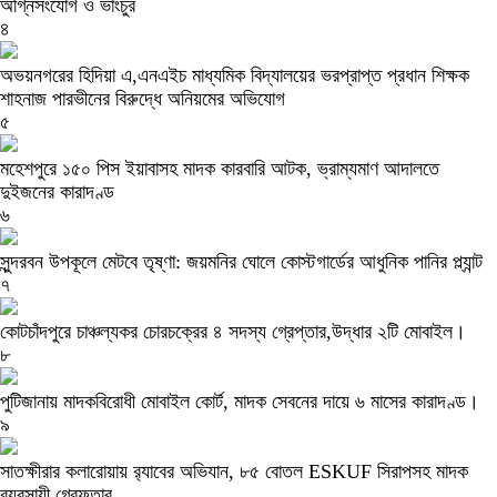
অগ্নিসংযোগ ও ভাংচুর
৪
অভয়নগরের হিদিয়া এ,এনএইচ মাধ্যমিক বিদ্যালয়ের ভরপ্রাপ্ত প্রধান শিক্ষক
শাহনাজ পারভীনের বিরুদ্ধে অনিয়মের অভিযোগ
৫
মহেশপুরে ১৫০ পিস ইয়াবাসহ মাদক কারবারি আটক, ভ্রাম্যমাণ আদালতে
দুইজনের কারাদণ্ড
৬
সুন্দরবন উপকূলে মেটবে তৃষ্ণা: জয়মনির ঘোলে কোস্টগার্ডের আধুনিক পানির প্ল্যান্ট
৭
কোটচাঁদপুরে চাঞ্চল্যকর চোরচক্রের ৪ সদস্য গ্রেপ্তার,উদ্ধার ২টি মোবাইল।
৮
পুটিজানায় মাদকবিরোধী মোবাইল কোর্ট, মাদক সেবনের দায়ে ৬ মাসের কারাদণ্ড।
৯
সাতক্ষীরার কলারোয়ায় র‍্যাবের অভিযান, ৮৫ বোতল ESKUF সিরাপসহ মাদক
ব্যবসায়ী গ্রেফতার