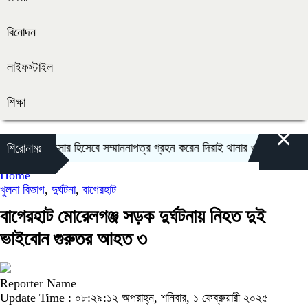
বিনোদন
লাইফস্টাইল
শিক্ষা
×
ে শ্রেষ্ট অফিসার হিসেবে সম্মাননাপত্র গ্রহন করেন দিরাই থানার ওসি মোঃ আমিনুল
শিরোনামঃ
Home
খুলনা বিভাগ
,
দুর্ঘটনা
,
বাগেরহাট
বাগেরহাট মোরেলগঞ্জ সড়ক দুর্ঘটনায় নিহত দুই
ভাইবোন গুরুতর আহত ৩
Reporter Name
Update Time : ০৮:২৯:১২ অপরাহ্ন, শনিবার, ১ ফেব্রুয়ারী ২০২৫