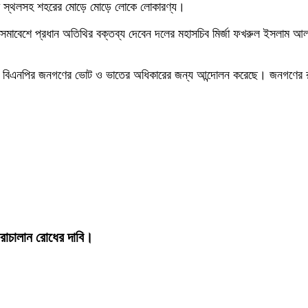
েশ স্থলসহ শহরের মোড়ে মোড়ে লোকে লোকারণ্য।
মাবেশে প্রধান অতিথির বক্তব্য দেবেন দলের মহাসচিব মির্জা ফখরুল ইসলাম আ
বছর বিএনপির জনগণের ভোট ও ভাতের অধিকারের জন্য আন্দোলন করেছে। জনগণের রায়
োরাচালান রোধের দাবি।