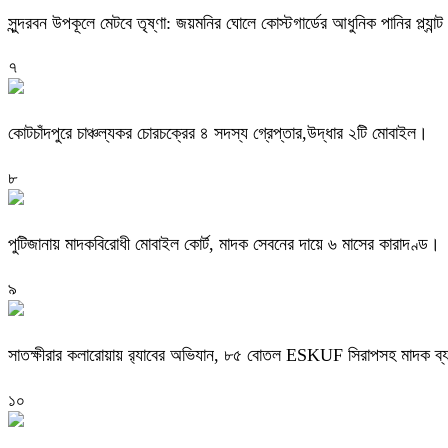
সুন্দরবন উপকূলে মেটবে তৃষ্ণা: জয়মনির ঘোলে কোস্টগার্ডের আধুনিক পানির প্ল্যান্ট
৭
কোটচাঁদপুরে চাঞ্চল্যকর চোরচক্রের ৪ সদস্য গ্রেপ্তার,উদ্ধার ২টি মোবাইল।
৮
পুটিজানায় মাদকবিরোধী মোবাইল কোর্ট, মাদক সেবনের দায়ে ৬ মাসের কারাদণ্ড।
৯
সাতক্ষীরার কলারোয়ায় র‍্যাবের অভিযান, ৮৫ বোতল ESKUF সিরাপসহ মাদক ব্য
১০