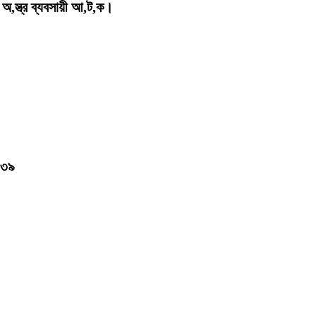
 অ,স্ত্র ব্যবসায়ী আ,ট,ক।
 ৩৯