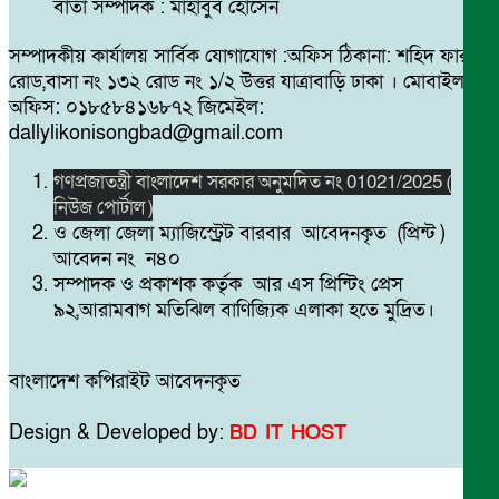
বার্তা সম্পাদক : মাহাবুব হোসেন
সম্পাদকীয় কার্যালয় সার্বিক যোগাযোগ :অফিস ঠিকানা: শহিদ ফারুক
রোড,বাসা নং ১৩২ রোড নং ১/২ উত্তর যাত্রাবাড়ি ঢাকা । মোবাইল
অফিস: ০১৮৫৮৪১৬৮৭২ জিমেইল:
dallylikonisongbad@gmail.com
গণপ্রজাতন্ত্রী বাংলাদেশ সরকার অনুমদিত নং 01021/2025 (
নিউজ পোর্টাল )
ও জেলা জেলা ম্যাজিস্ট্রেট বারবার আবেদনকৃত (প্রিন্ট )
আবেদন নং ন৪০
সম্পাদক ও প্রকাশক কর্তৃক আর এস প্রিন্টিং প্রেস
৯২,আরামবাগ মতিঝিল বাণিজ্যিক এলাকা হতে মুদ্রিত।
বাংলাদেশ কপিরাইট আবেদনকৃত
Design & Developed by:
BD IT HOST