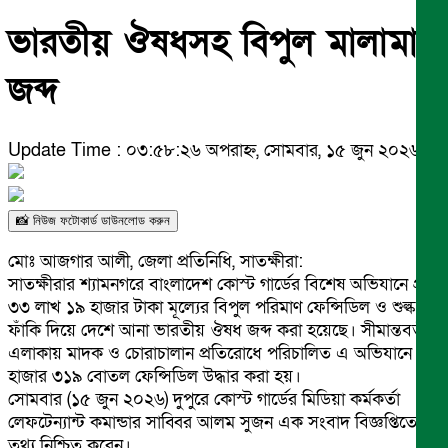
ভারতীয় ঔষধসহ বিপুল মালামাল
জব্দ
Update Time : ০৩:৫৮:২৬ অপরাহ্ন, সোমবার, ১৫ জুন ২০২৬
📸 নিউজ ফটোকার্ড ডাউনলোড করুন
মোঃ আজগার আলী, জেলা প্রতিনিধি, সাতক্ষীরা:
সাতক্ষীরার শ্যামনগরে বাংলাদেশ কোস্ট গার্ডের বিশেষ অভিযানে প্রায়
৩৩ লাখ ১৯ হাজার টাকা মূল্যের বিপুল পরিমাণ ফেন্সিডিল ও শুল্ক
ফাঁকি দিয়ে দেশে আনা ভারতীয় ঔষধ জব্দ করা হয়েছে। সীমান্তবর্তী
এলাকায় মাদক ও চোরাচালান প্রতিরোধে পরিচালিত এ অভিযানে ১
হাজার ৩১৯ বোতল ফেন্সিডিল উদ্ধার করা হয়।
সোমবার (১৫ জুন ২০২৬) দুপুরে কোস্ট গার্ডের মিডিয়া কর্মকর্তা
লেফটেন্যান্ট কমান্ডার সাব্বির আলম সুজন এক সংবাদ বিজ্ঞপ্তিতে এ
তথ্য নিশ্চিত করেন।