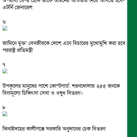
অপরাধী যে-ই হোক তাকে আইনের আওতায় নিয়ে আসতে হবে-
এটর্নি জেনারেল
৬
জামিনে মুক্ত’ বেনজীরকে দেশে এনে বিচারের মুখোমুখি করা হবে:
পররাষ্ট্র প্রতিমন্ত্রী
৭
উপকূলের মানুষের পাশে কোস্টগার্ড: শরণখোলায় ২৫৫ জনকে
বিনামূল্যে চিকিৎসা সেবা ও ওষুধ বিতরণ।
৮
ঝিনাইদহের কালীগঞ্জে সরকারি অনুদানের চেক বিতরণ