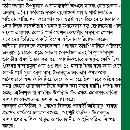
তিনি জানান, উপকূলীয় ও সীমান্তবর্তী অঞ্চলে মাদক, চোরাচালান এবং
অন্যান্য অবৈধ কর্মকাণ্ড দমনে বাংলাদেশ কোস্ট গার্ড নিয়মিত
অভিযান পরিচালনা করে আসছে। এরই অংশ হিসেবে সোমবার রাত
১টার দিকে সাতক্ষীরার শ্যামনগর উপজেলার বড় হোগলডোরা খাল
সংলগ্ন এলাকায় কোস্ট গার্ড স্টেশন কৈখালীর সদস্যরা গোপন
সংবাদের ভিত্তিতে একটি বিশেষ অভিযান পরিচালনা করেন।
অভিযান চলাকালে সন্দেহভাজন এলাকায় তল্লাশি চালিয়ে পরিত্যক্ত
অবস্থায় ১ হাজার ৩১৯ বোতল ফেন্সিডিল এবং বিপুল পরিমাণ
ভারতীয় ঔষধ উদ্ধার করা হয়। প্রাথমিকভাবে জব্দকৃত ফেন্সিডিল ও
ঔষধের বাজারমূল্য প্রায় ৩৩ লাখ ১৯ হাজার টাকা বলে জানা গেছে।
কোস্ট গার্ড সূত্রে জানা যায়, উদ্ধারকৃত ভারতীয় ঔষধগুলো
অবৈধভাবে শুল্ক ফাঁকি দিয়ে দেশে আনা হয়েছিল। তবে অভিযানের
সময় কোনো চোরাকারবারিকে আটক করা সম্ভব হয়নি। ধারণা করা
হচ্ছে, আইনশৃঙ্খলা বাহিনীর উপস্থিতি টের পেয়ে চোরাকারবারিরা
মালামাল ফেলে দ্রুত এলাকা ত্যাগ করে।
জব্দকৃত ফেন্সিডিল ও ঔষধের বিরুদ্ধে পরবর্তী আইনানুগ ব্যবস্থা
গ্রহণের কার্যক্রম চলমান রয়েছে। সংশ্লিষ্ট কর্তৃপক্ষ উদ্ধারকৃত
মালামালের তালিকা প্রস্তুত ও প্রয়োজনীয় আইনি প্রক্রিয়া সম্পন্ন
করছে।