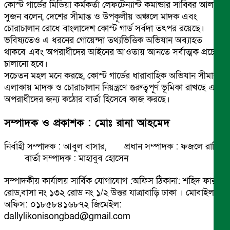
কোস্ট গার্ডের মিডিয়া কর্মকর্তা লেফটেন্যান্ট কমান্ডার সাব্বির আলম
সুজন বলেন, দেশের সীমান্ত ও উপকূলীয় অঞ্চলে মাদক এবং
চোরাচালান রোধে বাংলাদেশ কোস্ট গার্ড সর্বদা তৎপর রয়েছে।
ভবিষ্যতেও এ ধরনের গোয়েন্দা তথ্যভিত্তিক অভিযান অব্যাহত
থাকবে এবং অপরাধীদের আইনের আওতায় আনতে সর্বাত্মক প্রচেষ্টা
চালানো হবে।
সচেতন মহল মনে করছে, কোস্ট গার্ডের ধারাবাহিক অভিযান সীমান্ত
এলাকায় মাদক ও চোরাচালান নিয়ন্ত্রণে গুরুত্বপূর্ণ ভূমিকা রাখছে এবং
অপরাধীদের জন্য কঠোর বার্তা হিসেবে কাজ করছে।
সম্পাদক ও প্রকাশক : মোঃ রানা আহমেদ
নির্বাহী সম্পাদক : আবুল বাসার, প্রধান সম্পাদক : ফজলে রাব্বি
বার্তা সম্পাদক : মাহাবুব হোসেন
সম্পাদকীয় কার্যালয় সার্বিক যোগাযোগ :অফিস ঠিকানা: শহিদ ফারুক
রোড,বাসা নং ১৩২ রোড নং ১/২ উত্তর যাত্রাবাড়ি ঢাকা । মোবাইল
অফিস: ০১৮৫৮৪১৬৮৭২ জিমেইল:
dallylikonisongbad@gmail.com