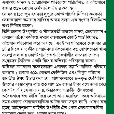
এলাকায় মাদক ও চোরাচালান প্রতিরোধে পরিচালিত এ অভিযানে ১
হাজার ৩১৯ বোতল ফেন্সিডিল উদ্ধার করা হয়।
সোমবার (১৫ জুন ২০২৬) দুপুরে কোস্ট গার্ডের মিডিয়া কর্মকর্তা
লেফটেন্যান্ট কমান্ডার সাব্বির আলম সুজন এক সংবাদ বিজ্ঞপ্তিতে এ
তথ্য নিশ্চিত করেন।
তিনি জানান, উপকূলীয় ও সীমান্তবর্তী অঞ্চলে মাদক, চোরাচালান এবং
অন্যান্য অবৈধ কর্মকাণ্ড দমনে বাংলাদেশ কোস্ট গার্ড নিয়মিত
অভিযান পরিচালনা করে আসছে। এরই অংশ হিসেবে সোমবার রাত
১টার দিকে সাতক্ষীরার শ্যামনগর উপজেলার বড় হোগলডোরা খাল
সংলগ্ন এলাকায় কোস্ট গার্ড স্টেশন কৈখালীর সদস্যরা গোপন
সংবাদের ভিত্তিতে একটি বিশেষ অভিযান পরিচালনা করেন।
অভিযান চলাকালে সন্দেহভাজন এলাকায় তল্লাশি চালিয়ে পরিত্যক্ত
অবস্থায় ১ হাজার ৩১৯ বোতল ফেন্সিডিল এবং বিপুল পরিমাণ
ভারতীয় ঔষধ উদ্ধার করা হয়। প্রাথমিকভাবে জব্দকৃত ফেন্সিডিল ও
ঔষধের বাজারমূল্য প্রায় ৩৩ লাখ ১৯ হাজার টাকা বলে জানা গেছে।
কোস্ট গার্ড সূত্রে জানা যায়, উদ্ধারকৃত ভারতীয় ঔষধগুলো
অবৈধভাবে শুল্ক ফাঁকি দিয়ে দেশে আনা হয়েছিল। তবে অভিযানের
সময় কোনো চোরাকারবারিকে আটক করা সম্ভব হয়নি। ধারণা করা
হচ্ছে, আইনশৃঙ্খলা বাহিনীর উপস্থিতি টের পেয়ে চোরাকারবারিরা
মালামাল ফেলে দ্রুত এলাকা ত্যাগ করে।