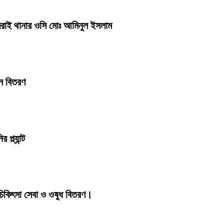
ন দিরাই থানার ওসি মোঃ আমিনুল ইসলাম
িন বিতরণ
্ল্যান্ট
চিকিৎসা সেবা ও ওষুধ বিতরণ।