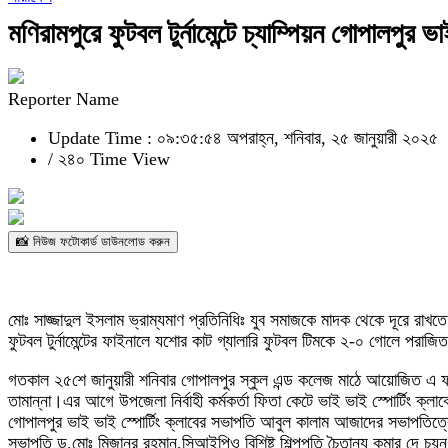
মণিরামপুরে ফুটবল টুর্নামেন্টে চ্যাম্পিয়ন গোপালপুর ভা
Reporter Name
Update Time : ০৯:৩৫:৫৪ অপরাহ্ন, শনিবার, ২৫ জানুয়ারী ২০২৫
/
২৪০ Time View
📸 নিউজ ফটোকার্ড ডাউনলোড করুন
মোঃ সাজ্জাদুল ইসলাম ভ্রাম্যমাণ প্রতিনিধিঃ যুব সমাজকে মাদক থেকে দূরে রাখতে
ফুটবল টুর্নামেন্টের ফাইনালে যশোর কাট গ্যালারি ফুটবল টিমকে ২-০ গোলে পরাজ
গতকাল ২৫শে জানুয়ারী শনিবার গোপালপুর স্কুল এন্ড কলেজ মাঠে আয়োজিত এ ফাইনা
তামান্না।এর আগে উপজেলা নির্বাহী কর্মকর্তা ফিতা কেটে ভাই ভাই স্পোর্টিং ক্
গোপালপুর ভাই ভাই স্পোর্টিং ক্লাবের সভাপতি আবুল কালাম আজাদের সভাপতিত্বে খে
সভাপতি ড.মোঃ মিজানুর রহমান,সিআইপিও বিশিষ্ট শিল্পপতি চৈতান্য কুমার দে চয়