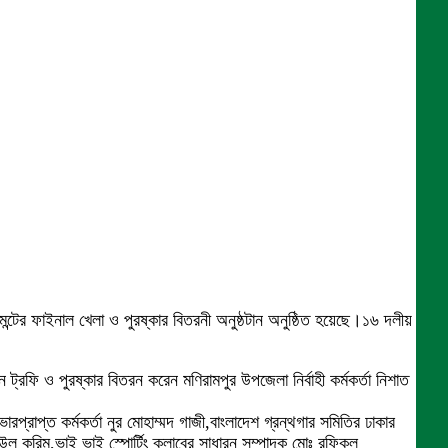
েন্টের ফাইনাল খেলা ও পুরষ্কার বিতরনী অনুষ্ঠটান অনুষ্ঠিত হয়েছে।১৬ দলীয়
রফি ও পুরষ্কার বিতরন করেন মণিরামপুর উপজেলা নির্বাহী কর্মকর্তা নিশাত
্রাপ্ত কর্মকর্তা নুর মোহাম্মদ গাজী,বাংলাদেশ গ্রন্থগার সমিতির ঢাকার
উল করিম,ভাই ভাই স্পোর্টিং ক্লাবের সাধারন সম্পাদক মোঃ রফিকুল