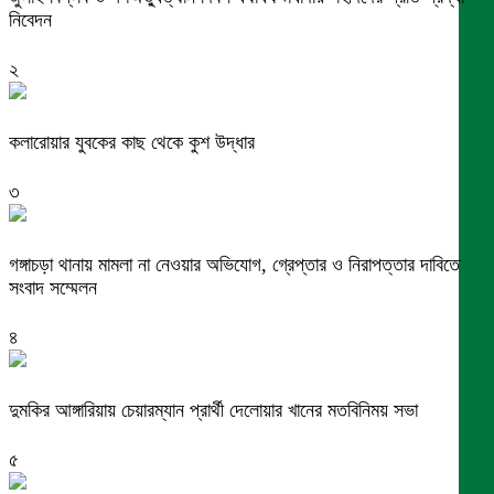
নিবেদন
২
কলারোয়ার যুবকের কাছ থেকে কুশ উদ্ধার
৩
গঙ্গাচড়া থানায় মামলা না নেওয়ার অভিযোগ, গ্রেপ্তার ও নিরাপত্তার দাবিতে
সংবাদ সম্মেলন
৪
দুমকির আঙ্গারিয়ায় চেয়ারম্যান প্রার্থী দেলোয়ার খানের মতবিনিময় সভা
৫