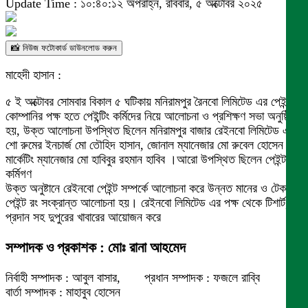
Update Time : ১০:৪০:১২ অপরাহ্ন, রবিবার, ৫ অক্টোবর ২০২৫
📸 নিউজ ফটোকার্ড ডাউনলোড করুন
মাহেদী হাসান :
৫ ই অক্টোবর সোমবার বিকাল ৫ ঘটিকায় মনিরামপুর রৈনবো লিমিটেড এর পেইন্ট
কোম্পানির পক্ষ হতে পেইন্টিং কর্মিদের নিয়ে আলোচনা ও প্রশিক্ষণ সভা অনুষ্ঠিত
হয়, উক্ত আলোচনা উপস্থিত ছিলেন মনিরামপুর বাজার রেইনবো লিমিটেড এর
শো রুমের ইনচার্জ মো তৌহিদ হাসান, জোনাল ম্যানেজার মো রুবেল হোসেন ও
মার্কেটিং ম্যানেজার মো হাবিবুর রহমান হাবিব ।আরো উপস্থিত ছিলেন পেইন্টার
কর্মিগণ
উক্ত অনুষ্টানে রেইনবো পেইন্ট সম্পর্কে আলোচনা করে উন্নত মানের ও টেকসই
পেইন্ট রং সংক্রান্ত আলোচনা হয়। রেইনবো লিমিটেড এর পক্ষ থেকে টিশার্ট,
প্রদান সহ দুপুরের খাবারের আয়োজন করে
সম্পাদক ও প্রকাশক : মোঃ রানা আহমেদ
নির্বাহী সম্পাদক : আবুল বাসার, প্রধান সম্পাদক : ফজলে রাব্বি
বার্তা সম্পাদক : মাহাবুব হোসেন