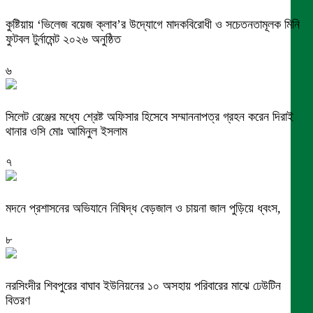
কুষ্টিয়ায় ‘ভিলেজ বয়েজ ক্লাব’র উদ্যোগে মাদকবিরোধী ও সচেতনতামূলক মিনি
ফুটবল টুর্নামেন্ট ২০২৬ অনুষ্ঠিত
৬
সিলেট রেঞ্জের মধ্যে শ্রেষ্ট অফিসার হিসেবে সম্মাননাপত্র গ্রহন করেন দিরাই
থানার ওসি মোঃ আমিনুল ইসলাম
৭
মদনে প্রশাসনের অভিযানে নিষিদ্ধ বেড়জাল ও চায়না জাল পুড়িয়ে ধ্বংস,
৮
নরসিংদীর শিবপুরের বাঘাব ইউনিয়নের ১০ অসহায় পরিবারের মাঝে ঢেউটিন
বিতরণ