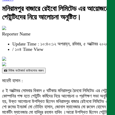
মনিরামপুর বাজারে রেইবো লিমিটেড এর আয়োজনে
পেইন্টিংদের নিয়ে আলোচনা অনুষ্টিত।
Reporter Name
Update Time : ১০:৪০:১২ অপরাহ্ন, রবিবার, ৫ অক্টোবর ২০২৫
/
১০৪ Time View
📸 নিউজ ফটোকার্ড ডাউনলোড করুন
মাহেদী হাসান :
৫ ই অক্টোবর সোমবার বিকাল ৫ ঘটিকায় মনিরামপুর রৈনবো লিমিটেড এর পেইন্ট
কোম্পানির পক্ষ হতে পেইন্টিং কর্মিদের নিয়ে আলোচনা ও প্রশিক্ষণ সভা অনুষ্ঠিত
হয়, উক্ত আলোচনা উপস্থিত ছিলেন মনিরামপুর বাজার রেইনবো লিমিটেড এর
শো রুমের ইনচার্জ মো তৌহিদ হাসান, জোনাল ম্যানেজার মো রুবেল হোসেন ও
মার্কেটিং ম্যানেজার মো হাবিবুর রহমান হাবিব ।আরো উপস্থিত ছিলেন পেইন্টার