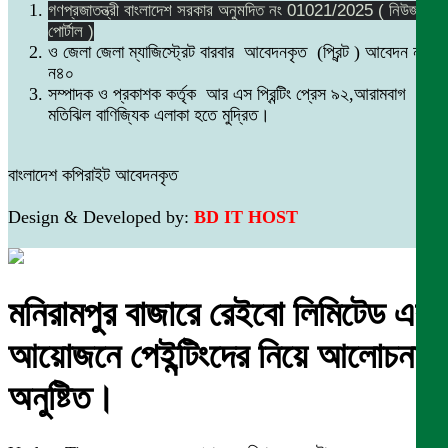
গণপ্রজাতন্ত্রী বাংলাদেশ সরকার অনুমদিত নং 01021/2025 ( নিউজ
পোর্টাল )
ও জেলা জেলা ম্যাজিস্ট্রেট বারবার আবেদনকৃত (প্রিন্ট ) আবেদন নং
ন৪০
সম্পাদক ও প্রকাশক কর্তৃক আর এস প্রিন্টিং প্রেস ৯২,আরামবাগ
মতিঝিল বাণিজ্যিক এলাকা হতে মুদ্রিত।
বাংলাদেশ কপিরাইট আবেদনকৃত
Design & Developed by:
BD IT HOST
মনিরামপুর বাজারে রেইবো লিমিটেড এর
আয়োজনে পেইন্টিংদের নিয়ে আলোচনা
অনুষ্টিত।