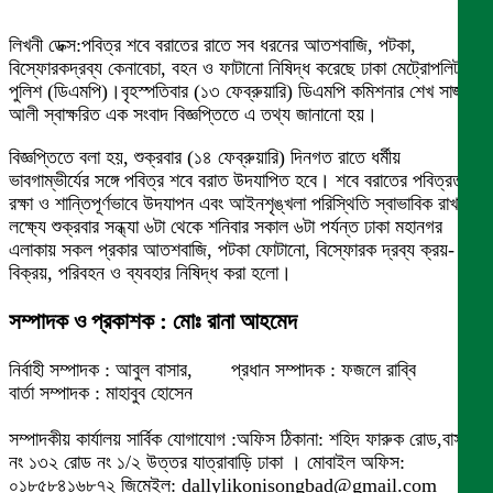
লিখনী ডেক্স:পবিত্র শবে বরাতের রাতে সব ধরনের আতশবাজি, পটকা,
বিস্ফোরকদ্রব্য কেনাবেচা, বহন ও ফাটানো নিষিদ্ধ করেছে ঢাকা মেট্রোপলিটন
পুলিশ (ডিএমপি)।বৃহস্পতিবার (১৩ ফেব্রুয়ারি) ডিএমপি কমিশনার শেখ সাজ্জাত
আলী স্বাক্ষরিত এক সংবাদ বিজ্ঞপ্তিতে এ তথ্য জানানো হয়।
বিজ্ঞপ্তিতে বলা হয়, শুক্রবার (১৪ ফেব্রুয়ারি) দিনগত রাতে ধর্মীয়
ভাবগাম্ভীর্যের সঙ্গে পবিত্র শবে বরাত উদযাপিত হবে। শবে বরাতের পবিত্রতা
রক্ষা ও শান্তিপূর্ণভাবে উদযাপন এবং আইনশৃঙ্খলা পরিস্থিতি স্বাভাবিক রাখার
লক্ষ্যে শুক্রবার সন্ধ্যা ৬টা থেকে শনিবার সকাল ৬টা পর্যন্ত ঢাকা মহানগর
এলাকায় সকল প্রকার আতশবাজি, পটকা ফোটানো, বিস্ফোরক দ্রব্য ক্রয়-
বিক্রয়, পরিবহন ও ব্যবহার নিষিদ্ধ করা হলো।
সম্পাদক ও প্রকাশক : মোঃ রানা আহমেদ
নির্বাহী সম্পাদক : আবুল বাসার, প্রধান সম্পাদক : ফজলে রাব্বি
বার্তা সম্পাদক : মাহাবুব হোসেন
সম্পাদকীয় কার্যালয় সার্বিক যোগাযোগ :অফিস ঠিকানা: শহিদ ফারুক রোড,বাসা
নং ১৩২ রোড নং ১/২ উত্তর যাত্রাবাড়ি ঢাকা । মোবাইল অফিস:
০১৮৫৮৪১৬৮৭২ জিমেইল: dallylikonisongbad@gmail.com