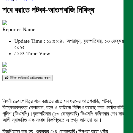
শবে বরাতে পটকা-আতশবাজি নিষিদ্ধ
Reporter Name
Update Time : ১১:৫০:৪৮ অপরাহ্ন, বৃহস্পতিবার, ১৩ ফেব্রুয়ারী
২০২৫
/
১৫৪ Time View
📸 নিউজ ফটোকার্ড ডাউনলোড করুন
লিখনী ডেক্স:পবিত্র শবে বরাতের রাতে সব ধরনের আতশবাজি, পটকা,
বিস্ফোরকদ্রব্য কেনাবেচা, বহন ও ফাটানো নিষিদ্ধ করেছে ঢাকা মেট্রোপলিটন
পুলিশ (ডিএমপি)।বৃহস্পতিবার (১৩ ফেব্রুয়ারি) ডিএমপি কমিশনার শেখ সাজ্জাত
আলী স্বাক্ষরিত এক সংবাদ বিজ্ঞপ্তিতে এ তথ্য জানানো হয়।
বিজ্ঞপ্তিতে বলা হয়, শুক্রবার (১৪ ফেব্রুয়ারি) দিনগত রাতে ধর্মীয়