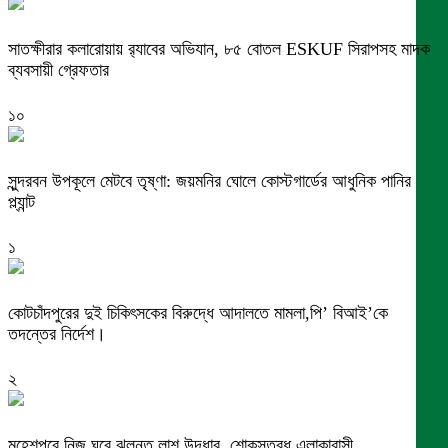
সাতক্ষীরার কলারোয়ায় র‍্যাবের অভিযান, ৮৫ বোতল ESKUF সিরাপসহ মাদক
ব্যবসায়ী গ্রেফতার
১০
সুন্দরবন উপকূলে মেটবে তৃষ্ণা: জয়মনির ঘোলে কোস্টগার্ডের আধুনিক পানির
প্ল্যান্ট
১
কোটচাঁদপুরের দুই চিকিৎসকের বিরুদ্ধে আদালতে মামলা,পি’ বিআই’কে
তদন্তের নির্দেশ।
২
মহেশপুরে নিজ ঘরে ঝুলন্ত লাশ উদ্ধার, শোকস্তব্ধ এলাকাবাসী ,