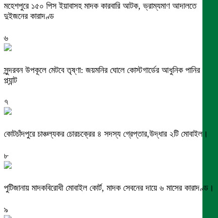
মহেশপুরে ১৫০ পিস ইয়াবাসহ মাদক কারবারি আটক, ভ্রাম্যমাণ আদালতে
দুইজনের কারাদণ্ড
৬
সুন্দরবন উপকূলে মেটবে তৃষ্ণা: জয়মনির ঘোলে কোস্টগার্ডের আধুনিক পানির
প্ল্যান্ট
৭
কোটচাঁদপুরে চাঞ্চল্যকর চোরচক্রের ৪ সদস্য গ্রেপ্তার,উদ্ধার ২টি মোবাইল।
৮
পুটিজানায় মাদকবিরোধী মোবাইল কোর্ট, মাদক সেবনের দায়ে ৬ মাসের কারাদণ্ড।
৯