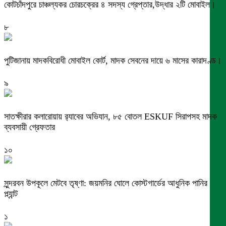
কোটচাঁদপুরে চাঞ্চল্যকর চোরচক্রের ৪ সদস্য গ্রেপ্তার,উদ্ধার ২টি মোবাইল।
৮
পুটিজানায় মাদকবিরোধী মোবাইল কোর্ট, মাদক সেবনের দায়ে ৬ মাসের কারাদণ্ড।
৯
সাতক্ষীরার কলারোয়ায় র‍্যাবের অভিযান, ৮৫ বোতল ESKUF সিরাপসহ মাদক
ব্যবসায়ী গ্রেফতার
১০
সুন্দরবন উপকূলে মেটবে তৃষ্ণা: জয়মনির ঘোলে কোস্টগার্ডের আধুনিক পানির
প্ল্যান্ট
১