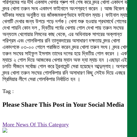
পরিশ্রমের পর দীর্ঘ একমাস খেলার গ্ৰুপ পর্ব শেষ করে বন্দর খোলা একাদশ বনাম
বন্দর খোলা তরুন সংঘ একাদশ ফাইনালে অংশগ্রহণ করেন । আজ বিকেল ৪
ঘটিকার সময়ে অনুষ্ঠিত হয় জাঁকজমকপূর্ণভাবে ফাইনাল ম্যাচ। ফাইনাল ম্যাচ
খেলাটি দেখার জন্য উপচে পড়ে দর্শক। খেলা শুরু হ‌ওয়ার প্রথমার্ধে গোলের
দেখা পায়নি কোন দল , দ্বিতীয় পর্বের খেলায় গোল দেখা পায় তরুন সংঘের
অন্যতম খেলোয়ার লিমনের কাছ থেকে, এর অধিনায়ক সাগরের অক্লান্ত
পরিশ্রম এবং গোলকিপার রনি তালুকদারের অসাধারণ দক্ষতায় বন্দর খোলা
একাদশকে ০৩-০০ গোলে পরাজিত করেন বন্দর খোলা তরুন সংঘ। বন্দর খোলা
তরুন সংঘের সাইফুল ইসলাম তাদের দলের হয়ে দ্বিতীয় গোল করেন । এক‌ই
ম্যাচে ২ গোল দিয়ে আজকের খেলার ম্যান অফ দ্যা ম্যাচ হন ।এছাড়া এই
চলতি সীজনে সর্বোচ্চ গোল করে টূরনামেন্ট সেরা হয়েছেন আব্দুল্লাহ। অপরপক্ষে
বন্দর খোলা তরুন সংঘের গোলকিপার রনি অসাধারণ কিছু সেইভ দিয়ে এবছর
প্রিমিয়ার লীগে সেরা গোলকিপার নির্বাচিত হন ।
Tag :
Please Share This Post in Your Social Media
More News Of This Category