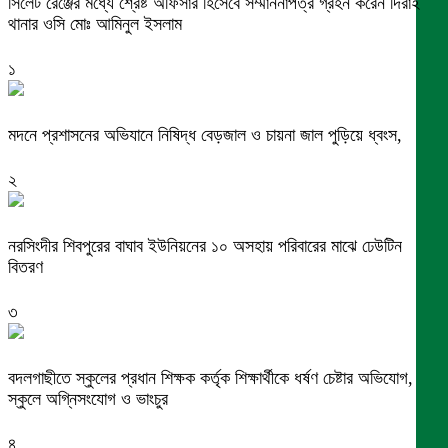
সিলেট রেঞ্জের মধ্যে শ্রেষ্ট অফিসার হিসেবে সম্মাননাপত্র গ্রহন করেন দিরাই
থানার ওসি মোঃ আমিনুল ইসলাম
১
মদনে প্রশাসনের অভিযানে নিষিদ্ধ বেড়জাল ও চায়না জাল পুড়িয়ে ধ্বংস,
২
নরসিংদীর শিবপুরের বাঘাব ইউনিয়নের ১০ অসহায় পরিবারের মাঝে ঢেউটিন
বিতরণ
৩
বদলগাছীতে স্কুলের প্রধান শিক্ষক কর্তৃক শিক্ষার্থীকে ধর্ষণ চেষ্টার অভিযোগ,
স্কুলে অগ্নিসংযোগ ও ভাংচুর
৪