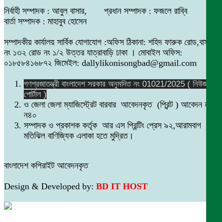
নির্বাহী সম্পাদক : আবুল বাসার, প্রধান সম্পাদক : ফজলে রাব্বি
বার্তা সম্পাদক : মাহাবুব হোসেন
সম্পাদকীয় কার্যালয় সার্বিক যোগাযোগ :অফিস ঠিকানা: শহিদ ফারুক রোড,বাসা
নং ১৩২ রোড নং ১/২ উত্তর যাত্রাবাড়ি ঢাকা । মোবাইল অফিস:
০১৮৫৮৪১৬৮৭২ জিমেইল: dallylikonisongbad@gmail.com
গণপ্রজাতন্ত্রী বাংলাদেশ সরকার অনুমদিত নং 01021/2025 ( নিউজ
পোর্টাল )
ও জেলা জেলা ম্যাজিস্ট্রেট বারবার আবেদনকৃত (প্রিন্ট ) আবেদন নং
ন৪০
সম্পাদক ও প্রকাশক কর্তৃক আর এস প্রিন্টিং প্রেস ৯২,আরামবাগ
মতিঝিল বাণিজ্যিক এলাকা হতে মুদ্রিত।
বাংলাদেশ কপিরাইট আবেদনকৃত
Design & Developed by:
BD IT HOST