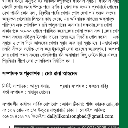
ঘটিকার সময়ে অনুষ্ঠিত হয় জাঁকজমকপূর্ণভাবে ফাইনাল ম্যাচ। ফাইনাল ম্যাচ
খেলাটি দেখার জন্য উপচে পড়ে দর্শক। খেলা শুরু হ‌ওয়ার প্রথমার্ধে গোলের
দেখা পায়নি কোন দল , দ্বিতীয় পর্বের খেলায় গোল দেখা পায় তরুন সংঘের
অন্যতম খেলোয়ার লিমনের কাছ থেকে, এর অধিনায়ক সাগরের অক্লান্ত
পরিশ্রম এবং গোলকিপার রনি তালুকদারের অসাধারণ দক্ষতায় বন্দর খোলা
একাদশকে ০৩-০০ গোলে পরাজিত করেন বন্দর খোলা তরুন সংঘ। বন্দর খোলা
তরুন সংঘের সাইফুল ইসলাম তাদের দলের হয়ে দ্বিতীয় গোল করেন । এক‌ই
ম্যাচে ২ গোল দিয়ে আজকের খেলার ম্যান অফ দ্যা ম্যাচ হন ।এছাড়া এই
চলতি সীজনে সর্বোচ্চ গোল করে টূরনামেন্ট সেরা হয়েছেন আব্দুল্লাহ। অপরপক্ষে
বন্দর খোলা তরুন সংঘের গোলকিপার রনি অসাধারণ কিছু সেইভ দিয়ে এবছর
প্রিমিয়ার লীগে সেরা গোলকিপার নির্বাচিত হন ।
সম্পাদক ও প্রকাশক : মোঃ রানা আহমেদ
নির্বাহী সম্পাদক : আবুল বাসার, প্রধান সম্পাদক : ফজলে রাব্বি
বার্তা সম্পাদক : মাহাবুব হোসেন
সম্পাদকীয় কার্যালয় সার্বিক যোগাযোগ :অফিস ঠিকানা: শহিদ ফারুক রোড,বাসা
নং ১৩২ রোড নং ১/২ উত্তর যাত্রাবাড়ি ঢাকা । মোবাইল অফিস:
০১৮৫৮৪১৬৮৭২ জিমেইল: dallylikonisongbad@gmail.com