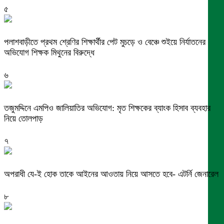
৫
পলাশবাড়ীতে প্রথম শ্রেণির শিক্ষার্থীর পেট মুচড়ে ও বেঞ্চে শুইয়ে নির্যাতনের
অভিযোগ শিক্ষক মিথুনের বিরুদ্ধে
৬
তজুমদ্দিনে এমপিও জালিয়াতির অভিযোগ: মৃত শিক্ষকের ব্যাংক হিসাব ব্যবহার
নিয়ে তোলপাড়
৭
অপরাধী যে-ই হোক তাকে আইনের আওতায় নিয়ে আসতে হবে- এটর্নি জেনারেল
৮