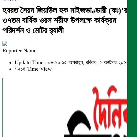
হযরত সৈয়দ জিয়াউল হক মাইজভাণ্ডারী (কঃ)’র
৩৭তম বার্ষিক ওরস শরীফ উপলক্ষে কার্যক্রম
পরিদর্শন ও মোটর র‌্যালী
Reporter Name
Update Time : ০৮:১০:১৫ অপরাহ্ন, রবিবার, ৫ অক্টোবর ২০২৫
/
২১৪ Time View