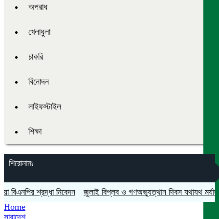
অপরাধ
খেলাধুলা
চাকরি
বিনোদন
লাইফস্টাইল
শিক্ষা
শিরোনামঃ
 শ্রদ্ধা নিবেদন
জুলাই বিপ্লব ও গণঅভ্যুত্থান দিবস যথাযথ মর্যাদায় শহীদদের প
Home
সারাদেশ