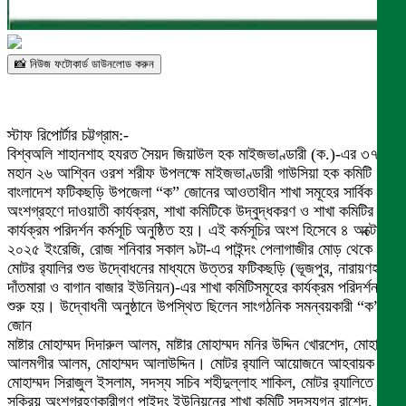
📸 নিউজ ফটোকার্ড ডাউনলোড করুন
স্টাফ রিপোর্টার চট্টগ্রাম:-
বিশ্বঅলি শাহানশাহ হযরত সৈয়দ জিয়াউল হক মাইজভাণ্ডারী (ক.)-এর ৩৭তম
মহান ২৬ আশ্বিন ওরশ শরীফ উপলক্ষে মাইজভাণ্ডারী গাউসিয়া হক কমিটি
বাংলাদেশ ফটিকছড়ি উপজেলা “ক” জোনের আওতাধীন শাখা সমূহের সার্বিক
অংশগ্রহণে দাওয়াতী কার্যক্রম, শাখা কমিটিকে উদ্বুদ্ধকরণ ও শাখা কমিটির
কার্যক্রম পরিদর্শন কর্মসূচি অনুষ্ঠিত হয়। এই কর্মসূচির অংশ হিসেবে ৪ অক্টোবর
২০২৫ ইংরেজি, রোজ শনিবার সকাল ৯টা-এ পাইন্দং পেলাগাজীর মোড় থেকে এক
মোটর র‌্যালির শুভ উদ্বোধনের মাধ্যমে উত্তর ফটিকছড়ি (ভূজপুর, নারায়ণহাট,
দাঁতমারা ও বাগান বাজার ইউনিয়ন)-এর শাখা কমিটিসমূহের কার্যক্রম পরিদর্শন
শুরু হয়। উদ্বোধনী অনুষ্ঠানে উপস্থিত ছিলেন সাংগঠনিক সমন্বয়কারী “ক”
জোন
মাষ্টার মোহাম্মদ দিদারুল আলম, মাষ্টার মোহাম্মদ মনির উদ্দিন খোরশেদ, মোহাম্মদ
আলমগীর আলম, মোহাম্মদ আলাউদ্দিন। মোটর র‌্যালি আয়োজনে আহবায়ক
মোহাম্মদ সিরাজুল ইসলাম, সদস্য সচিব শহীদুল্লাহ শাকিল, মোটর র‌্যালিতে
সক্রিয় অংশগ্রহণকারীগণ পাইন্দং ইউনিয়নের শাখা কমিটি সদস্যগন রাশেদ,