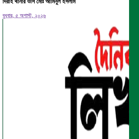
দিরাই থানার ওসি মোঃ আমিনুল ইসলাম
বুধবার, ৫ অগাস্ট, ২০২৬