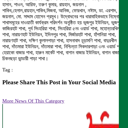
হাসান, শাওন, আরিফ, তরুণ কুমার, রায়হান, জয়নাল ,
শাকিব,হেলাল,রায়হান,শাকিব,মিজবা, আনিজ, ফোরখান, নঈাম, ডা. এরশাদ,
জয়নাল, মো. সাদ্দাম হোসেন প্রমুখ। উদ্বোধনের পর ধারাবাহিকভাবে নিম্নোক্ত
শাখাসমূহের দাওয়াতী কার্যক্রম পরিদর্শন অনুষ্ঠিত হয় ভূজপুর ইউনিয়ন, ভুজপুর
কাজিরহাট শাখা, পূর্ব সিংহরিয়া শাখা, সিংহরিয়া ৫নং ওয়ার্ড শাখা, মহোন্তরখিল
শাখা, নারায়ণহাট ইউনিয়ন, ইদিলপুর শাখা, মির্জারহাট শাখা, হাঁপানিয়া শাখা,
নারায়ণহাট শাখা, দক্ষিণ কুলালপাড়া শাখা, হাসনাবাদ চূড়ামণি শাখা, বাদুরখীল
শাখা, দাঁতমারা ইউনিয়ন, দাঁতমারা শাখা, নিশ্চিন্তা সিকদারপাড়া ৩নং ওয়ার্ড শাখা,
হেয়াকো বাজার শাখা, হারুন মার্কেট শাখা, বাগান বাজার ইউনিয়ন, বাগান বাজার
চিকনছড়া ভান্ডারী পাড়া শাখা।
Tag :
Please Share This Post in Your Social Media
More News Of This Category