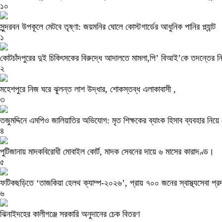
১০
সুন্দরবন উপকূলে মেটবে তৃষ্ণা: জয়মনির ঘোলে কোস্টগার্ডের আধুনিক পানির প্ল্যান্ট
১
কোটচাঁদপুরের দুই চিকিৎসকের বিরুদ্ধে আদালতে মামলা,পি’ বিআই’কে তদন্তের নি
২
মহেশপুরে নিজ ঘরে ঝুলন্ত লাশ উদ্ধার, শোকস্তব্ধ এলাকাবাসী ,
৩
তজুমদ্দিনে এমপিও জালিয়াতির অভিযোগ: মৃত শিক্ষকের ব্যাংক হিসাব ব্যবহার নিয়
৪
পুটিজানায় মাদকবিরোধী মোবাইল কোর্ট, মাদক সেবনের দায়ে ৬ মাসের কারাদণ্ড।
৫
ফটিকছড়িতে ‘তাজকিয়া হেলথ ক্যাম্প-২০২৬’, প্রায় ৭০০ জনের স্বাস্থ্যসেবা প্র
৬
ঝিনাইদহের কালীগঞ্জে সরকারি অনুদানের চেক বিতরণ