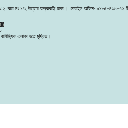
বাসা নং ১৩২ রোড নং ১/২ উত্তর যাত্রাবাড়ি ঢাকা । মোবাইল অফিস: ০১৮৫৮৪
ল )
০
 বাণিজ্যিক এলাকা হতে মুদ্রিত।