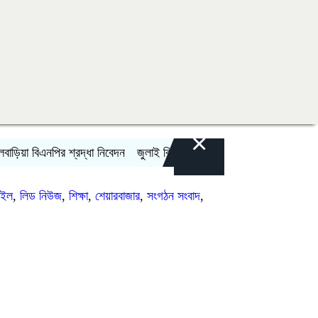
×
 বিএনপির শ্রদ্ধা নিবেদন
জুলাই বিপ্লব ও গণঅভ্যুত্থান দিবস যথাযথ মর্যাদায় শ
াইল
,
লিড নিউজ
,
শিক্ষা
,
শেয়ারবাজার
,
সংগঠন সংবাদ
,