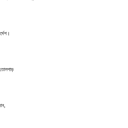
র্দেশ।
ে তোলপাড়
দান,