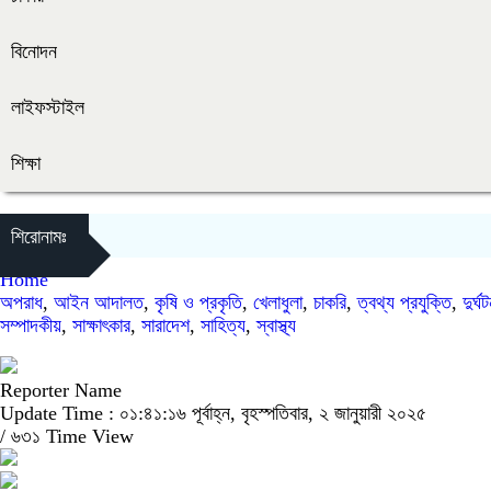
বিনোদন
লাইফস্টাইল
শিক্ষা
শিরোনামঃ
Home
অপরাধ
,
আইন আদালত
,
কৃষি ও প্রকৃতি
,
খেলাধুলা
,
চাকরি
,
ত্বথ্য প্রযুক্তি
,
দুর্ঘ
সম্পাদকীয়
,
সাক্ষাৎকার
,
সারাদেশ
,
সাহিত্য
,
স্বাস্থ্য
Reporter Name
Update Time : ০১:৪১:১৬ পূর্বাহ্ন, বৃহস্পতিবার, ২ জানুয়ারী ২০২৫
/
৬৩১ Time View