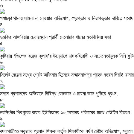
৩
গঙ্গাচড়া থানায় মামলা না নেওয়ার অভিযোগ, গ্রেপ্তার ও নিরাপত্তার দাবিতে সংবাদ
৪
দুমকির আঙ্গারিয়ায় চেয়ারম্যান প্রার্থী দেলোয়ার খানের মতবিনিময় সভা
৫
কুষ্টিয়ায় ‘ভিলেজ বয়েজ ক্লাব’র উদ্যোগে মাদকবিরোধী ও সচেতনতামূলক মিনি ফুটবল ট
৬
সিলেট রেঞ্জের মধ্যে শ্রেষ্ট অফিসার হিসেবে সম্মাননাপত্র গ্রহন করেন দিরাই থা
৭
মদনে প্রশাসনের অভিযানে নিষিদ্ধ বেড়জাল ও চায়না জাল পুড়িয়ে ধ্বংস,
৮
নরসিংদীর শিবপুরের বাঘাব ইউনিয়নের ১০ অসহায় পরিবারের মাঝে ঢেউটিন বিতরণ
৯
বদলগাছীতে স্কুলের প্রধান শিক্ষক কর্তৃক শিক্ষার্থীকে ধর্ষণ চেষ্টার অভিযোগ, স্কু