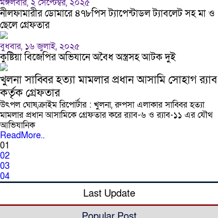
মঙ্গলবার, ২ সেপ্টেম্বর, ২০২৫
নীলফামারীর ডোমারে ৪৭৮পিস ট্যাপেন্টাডল ট্যাবলেট সহ মা ও
ছেলে গ্রেফতার
বুধবার, ১৬ জুলাই, ২০২৫
কুষ্টিয়া বিজেপির অভিযানে অবৈধ অস্ত্রসহ আটক দুই
খুলনা সাব্বির হত্যা মামলার প্রধান আসামি সোহাগ র‍্যাব
কর্তৃক গ্রেফতার
উৎপল ঘোষ,ক্রাইম রিপোর্টার : খুলনা, রুপসা এলাকার সাব্বির হত্যা
মামলার প্রধান আসামিকে গ্রেফতার করে র‌্যাব-৬ ও র‌্যাব-১১ এর যৌথ
আভিযানিক
ReadMore..
01
02
03
04
Last Update
Popular Post