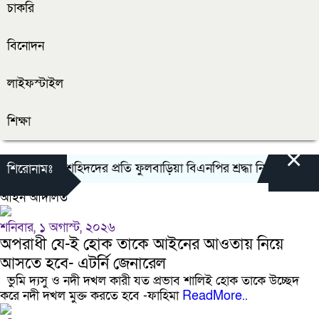
চাকরি
বিনোদন
লাইফস্টাইল
শিক্ষা
×
ভ্যুত্থানের শহিদদের প্রতি ফুলবাড়িয়া বিএনপির শ্রদ্ধা নিবেদন
জুলাই 
শিরোনামঃ
আইন আদালত
শনিবার, ১ অগাস্ট, ২০২৬
অপরাধী যে-ই হোক তাকে আইনের আওতায় নিয়ে
আসতে হবে- এটর্নি জেনারেল
ভুমি দ্যসু ও নদী দখল কারী যত প্রভাব শালিই হোক তাকে উচ্ছেদ
করে নদী দখল মুক্ত করতে হবে -ফাহিমা
ReadMore..