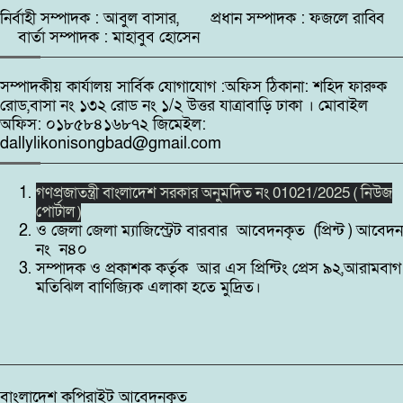
নির্বাহী সম্পাদক : আবুল বাসার, প্রধান সম্পাদক : ফজলে রাব্বি
বার্তা সম্পাদক : মাহাবুব হোসেন
সম্পাদকীয় কার্যালয় সার্বিক যোগাযোগ :অফিস ঠিকানা: শহিদ ফারুক
রোড,বাসা নং ১৩২ রোড নং ১/২ উত্তর যাত্রাবাড়ি ঢাকা । মোবাইল
অফিস: ০১৮৫৮৪১৬৮৭২ জিমেইল:
dallylikonisongbad@gmail.com
গণপ্রজাতন্ত্রী বাংলাদেশ সরকার অনুমদিত নং 01021/2025 ( নিউজ
পোর্টাল )
ও জেলা জেলা ম্যাজিস্ট্রেট বারবার আবেদনকৃত (প্রিন্ট ) আবেদন
নং ন৪০
সম্পাদক ও প্রকাশক কর্তৃক আর এস প্রিন্টিং প্রেস ৯২,আরামবাগ
মতিঝিল বাণিজ্যিক এলাকা হতে মুদ্রিত।
বাংলাদেশ কপিরাইট আবেদনকৃত