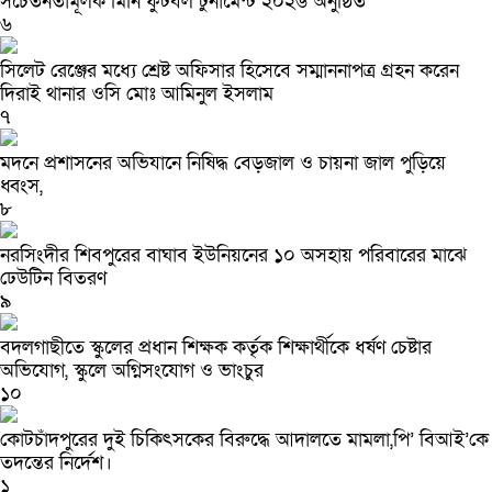
সচেতনতামূলক মিনি ফুটবল টুর্নামেন্ট ২০২৬ অনুষ্ঠিত
৬
সিলেট রেঞ্জের মধ্যে শ্রেষ্ট অফিসার হিসেবে সম্মাননাপত্র গ্রহন করেন
দিরাই থানার ওসি মোঃ আমিনুল ইসলাম
৭
মদনে প্রশাসনের অভিযানে নিষিদ্ধ বেড়জাল ও চায়না জাল পুড়িয়ে
ধ্বংস,
৮
নরসিংদীর শিবপুরের বাঘাব ইউনিয়নের ১০ অসহায় পরিবারের মাঝে
ঢেউটিন বিতরণ
৯
বদলগাছীতে স্কুলের প্রধান শিক্ষক কর্তৃক শিক্ষার্থীকে ধর্ষণ চেষ্টার
অভিযোগ, স্কুলে অগ্নিসংযোগ ও ভাংচুর
১০
কোটচাঁদপুরের দুই চিকিৎসকের বিরুদ্ধে আদালতে মামলা,পি’ বিআই’কে
তদন্তের নির্দেশ।
১