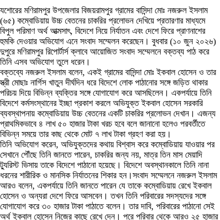
যশোরের মণিরামপুর উপজেলার বিজয়রামপুর গ্রামের বাসিন্দা মোঃ নজরুল ইসলাম
(৬৫) কম্বোডিয়ায় উচ্চ বেতনের চাকরির প্রলোভন দেখিয়ে প্রতারণার মাধ্যমে
বিপুল পরিমাণ অর্থ আত্মসাৎ, বিদেশে নিয়ে নির্যাতন এবং দেশে ফিরে প্রাণনাশের
হুমকি দেওয়ার অভিযোগ এনে সংবাদ সম্মেলন করেছেন। বুধবার (১০ জুন ২০২৬)
দুপুরে মণিরামপুর রিপোর্টার্স ক্লাবে আয়োজিত সংবাদ সম্মেলনে বক্তব্য পাঠ করে
তিনি এসব অভিযোগ তুলে ধরেন।
‎বক্তব্যে নজরুল ইসলাম বলেন, একই গ্রামের বাসিন্দা মোঃ ইকবাল হোসেন ও তার
স্ত্রী মোছাঃ নার্গিস খাতুন দীর্ঘদিন ধরে বিদেশে লোক পাঠানোর সঙ্গে জড়িত থাকার
পরিচয় দিয়ে বিভিন্ন ব্যক্তির সঙ্গে যোগাযোগ করে আসছিলেন। একপর্যায়ে তিনি
বিদেশে কর্মসংস্থানের ইচ্ছা প্রকাশ করলে অভিযুক্ত ইকবাল হোসেন সরকারি
ব্যবস্থাপনায় কম্বোডিয়ায় উচ্চ বেতনের একটি চাকরির প্রলোভন দেখান। এজন্য
প্রাথমিকভাবে ৪ লাখ ৫০ হাজার টাকা খরচ হবে বলে জানানো হলেও পরবর্তীতে
বিভিন্ন সময়ে তার কাছ থেকে মোট ৭ লাখ টাকা গ্রহণ করা হয়।
‎তিনি অভিযোগ করেন, অভিযুক্তদের কথায় বিশ্বাস করে কম্বোডিয়ায় যাওয়ার পর
সেখানে পৌঁছে তিনি জানতে পারেন, চাকরির জন্য নয়, মাত্র তিন মাস মেয়াদি
ট্যুরিস্ট ভিসায় তাকে বিদেশে পাঠানো হয়েছে। বিদেশে অবস্থানকালে তিনি নানা
ধরনের শারীরিক ও মানসিক নির্যাতনের শিকার হন।সংবাদ সম্মেলনে নজরুল ইসলাম
আরও বলেন, একপর্যায়ে তিনি জানতে পারেন যে তাকে কম্বোডিয়ায় রেখে ইকবাল
হোসেন ও অন্যরা দেশে ফিরে আসবেন। তখন তিনি পরিবারের সদস্যদের সঙ্গে
যোগাযোগ করে ৩০ হাজার টাকা পাঠাতে বলেন। তার দাবি, পরিবারের পাঠানো সেই
অর্থ ইকবাল হোসেন নিজের কাছে রেখে দেন। পরে পরিবার থেকে আরও ২৫ হাজার