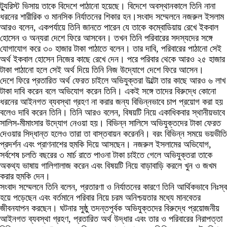
ট্যুরিস্ট ভিসায় তাকে বিদেশে পাঠানো হয়েছে। বিদেশে অবস্থানকালে তিনি নানা
ধরনের শারীরিক ও মানসিক নির্যাতনের শিকার হন।সংবাদ সম্মেলনে নজরুল ইসলাম
আরও বলেন, একপর্যায়ে তিনি জানতে পারেন যে তাকে কম্বোডিয়ায় রেখে ইকবাল
হোসেন ও অন্যরা দেশে ফিরে আসবেন। তখন তিনি পরিবারের সদস্যদের সঙ্গে
যোগাযোগ করে ৩০ হাজার টাকা পাঠাতে বলেন। তার দাবি, পরিবারের পাঠানো সেই
অর্থ ইকবাল হোসেন নিজের কাছে রেখে দেন। পরে পরিবার থেকে আরও ২৫ হাজার
টাকা পাঠানো হলে সেই অর্থ দিয়ে তিনি নিজ উদ্যোগে দেশে ফিরে আসেন।
‎দেশে ফিরে প্রতারিত অর্থ ফেরত চাইলে অভিযুক্তরা উল্টো তার কাছে আরও ৬ লাখ
টাকা দাবি করেন বলে অভিযোগ করেন তিনি। একই সঙ্গে তাদের বিরুদ্ধে কোনো
ধরনের আইনগত ব্যবস্থা গ্রহণ না করার জন্য বিভিন্নভাবে চাপ প্রয়োগ করা হয়
বলেও দাবি করেন তিনি। তিনি আরও বলেন, বিষয়টি নিয়ে একাধিকবার স্থানীয়ভাবে
সালিস-মীমাংসার উদ্যোগ নেওয়া হয়। বিভিন্ন সালিসে অভিযুক্তদের টাকা ফেরত
দেওয়ার সিদ্ধান্ত হলেও তারা তা বাস্তবায়ন করেননি। বরং বিভিন্ন সময়ে ভয়ভীতি
প্রদর্শন এবং প্রাণনাশের হুমকি দিয়ে আসছেন। নজরুল ইসলামের অভিযোগ,
সর্বশেষ চলতি বছরের ৩ মার্চ রাতে পাওনা টাকা চাইতে গেলে অভিযুক্তরা তাকে
অকথ্য ভাষায় গালিগালাজ করেন এবং বিষয়টি নিয়ে বাড়াবাড়ি করলে খুন ও জখম
করার হুমকি দেন।
‎সংবাদ সম্মেলনে তিনি বলেন, প্রতারণা ও নির্যাতনের কারণে তিনি আর্থিকভাবে নিঃস্ব
হয়ে পড়েছেন এবং বর্তমানে পরিবার নিয়ে চরম অনিশ্চয়তার মধ্যে মানবেতর
জীবনযাপন করছেন। ঘটনার সুষ্ঠু তদন্তপূর্বক অভিযুক্তদের বিরুদ্ধে প্রয়োজনীয়
আইনগত ব্যবস্থা গ্রহণ, প্রতারিত অর্থ উদ্ধার এবং তার ও পরিবারের নিরাপত্তা