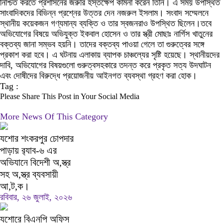
নিশ্চিত করতে প্রশাসনের জরুরি হস্তক্ষেপ কামনা করেন তিনি। এ সময় উপস্থিত
সাংবাদিকদের বিভিন্ন প্রশ্নের উত্তর দেন নজরুল ইসলাম। সংবাদ সম্মেলনে
স্থানীয় কয়েকজন গণ্যমান্য ব্যক্তি ও তার স্বজনরাও উপস্থিত ছিলেন।তবে
অভিযোগের বিষয়ে অভিযুক্ত ইকবাল হোসেন ও তার স্ত্রী মোছাঃ নার্গিস খাতুনের
বক্তব্য জানা সম্ভব হয়নি। তাদের বক্তব্য পাওয়া গেলে তা গুরুত্বের সঙ্গে
প্রকাশ করা হবে। এ ঘটনায় এলাকায় ব্যাপক চাঞ্চল্যের সৃষ্টি হয়েছে। স্থানীয়দের
দাবি, অভিযোগের বিষয়গুলো গুরুত্বসহকারে তদন্ত করে প্রকৃত সত্য উদঘাটন
এবং দোষীদের বিরুদ্ধে প্রয়োজনীয় আইনগত ব্যবস্থা গ্রহণ করা হোক।
Tag :
Please Share This Post in Your Social Media
More News Of This Category
যশোর শংকরপুর চোপদার
পাড়ায় র‍্যাব-৬ এর
অভিযানে বিদেশী অ,স্ত্র
সহ অ,স্ত্র ব্যবসায়ী
আ,ট,ক।
রবিবার, ২৬ জুলাই, ২০২৬
যশোরে বিএনপি অফিস