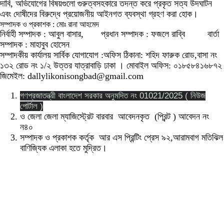
দাবি, অভিযোগের বিষয়গুলো গুরুত্বসহকারে তদন্ত করে প্রকৃত সত্য উদঘাটন
এবং দোষীদের বিরুদ্ধে প্রয়োজনীয় আইনগত ব্যবস্থা গ্রহণ করা হোক।
সম্পাদক ও প্রকাশক : মোঃ রানা আহমেদ
নির্বাহী সম্পাদক : আবুল বাসার, প্রধান সম্পাদক : ফজলে রাব্বি বার্তা
সম্পাদক : মাহাবুব হোসেন
সম্পাদকীয় কার্যালয় সার্বিক যোগাযোগ :অফিস ঠিকানা: শহিদ ফারুক রোড,বাসা নং
১৩২ রোড নং ১/২ উত্তর যাত্রাবাড়ি ঢাকা । মোবাইল অফিস: ০১৮৫৮৪১৬৮৭২
জিমেইল: dallylikonisongbad@gmail.com
গণপ্রজাতন্ত্রী বাংলাদেশ সরকার অনুমদিত নং 01021/2025 ( নিউজ
পোর্টাল )
ও জেলা জেলা ম্যাজিস্ট্রেট বারবার আবেদনকৃত (প্রিন্ট ) আবেদন নং
ন৪০
সম্পাদক ও প্রকাশক কর্তৃক আর এস প্রিন্টিং প্রেস ৯২,আরামবাগ মতিঝিল
বাণিজ্যিক এলাকা হতে মুদ্রিত।