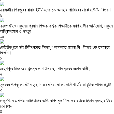
নরসিংদীর শিবপুরের বাঘাব ইউনিয়নের ১০ অসহায় পরিবারের মাঝে ঢেউটিন বিতরণ
৯
বদলগাছীতে স্কুলের প্রধান শিক্ষক কর্তৃক শিক্ষার্থীকে ধর্ষণ চেষ্টার অভিযোগ, স্কুলে
অগ্নিসংযোগ ও ভাংচুর
১০
কোটচাঁদপুরের দুই চিকিৎসকের বিরুদ্ধে আদালতে মামলা,পি’ বিআই’কে তদন্তের
নির্দেশ।
১
মহেশপুরে নিজ ঘরে ঝুলন্ত লাশ উদ্ধার, শোকস্তব্ধ এলাকাবাসী ,
২
সুন্দরবন উপকূলে মেটবে তৃষ্ণা: জয়মনির ঘোলে কোস্টগার্ডের আধুনিক পানির প্ল্যান্ট
৩
তজুমদ্দিনে এমপিও জালিয়াতির অভিযোগ: মৃত শিক্ষকের ব্যাংক হিসাব ব্যবহার নিয়ে
তোলপাড়
৪