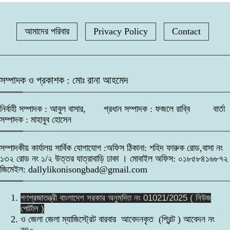
আমাদের পরিবার
Privacy Policy
Contact
সম্পাদক ও প্রকাশক : মোঃ রানা আহমেদ
নির্বাহী সম্পাদক : আবুল বাসার, প্রধান সম্পাদক : ফজলে রাব্বি বার্তা
সম্পাদক : মাহাবুব হোসেন
সম্পাদকীয় কার্যালয় সার্বিক যোগাযোগ :অফিস ঠিকানা: শহিদ ফারুক রোড,বাসা নং
১৩২ রোড নং ১/২ উত্তর যাত্রাবাড়ি ঢাকা । মোবাইল অফিস: ০১৮৫৮৪১৬৮৭২
জিমেইল: dallylikonisongbad@gmail.com
গণপ্রজাতন্ত্রী বাংলাদেশ সরকার অনুমদিত নং 01021/2025 ( নিউজ
পোর্টাল )
ও জেলা জেলা ম্যাজিস্ট্রেট বারবার আবেদনকৃত (প্রিন্ট ) আবেদন নং