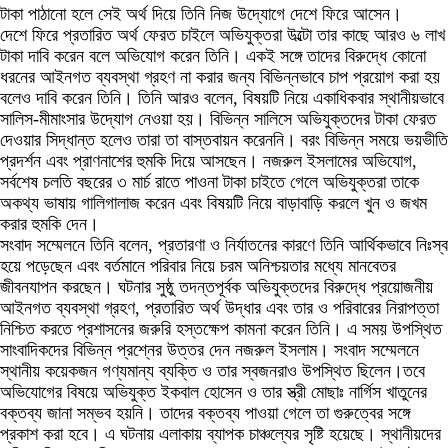
টাকা পাঠানো হলে সেই অর্থ দিয়ে তিনি নিজ উদ্যোগে দেশে ফিরে আসেন।
‎দেশে ফিরে প্রতারিত অর্থ ফেরত চাইলে অভিযুক্তরা উল্টো তার কাছে আরও ৬ লাখ
টাকা দাবি করেন বলে অভিযোগ করেন তিনি। একই সঙ্গে তাদের বিরুদ্ধে কোনো
ধরনের আইনগত ব্যবস্থা গ্রহণ না করার জন্য বিভিন্নভাবে চাপ প্রয়োগ করা হয়
বলেও দাবি করেন তিনি। তিনি আরও বলেন, বিষয়টি নিয়ে একাধিকবার স্থানীয়ভাবে
সালিস-মীমাংসার উদ্যোগ নেওয়া হয়। বিভিন্ন সালিসে অভিযুক্তদের টাকা ফেরত
দেওয়ার সিদ্ধান্ত হলেও তারা তা বাস্তবায়ন করেননি। বরং বিভিন্ন সময়ে ভয়ভীতি
প্রদর্শন এবং প্রাণনাশের হুমকি দিয়ে আসছেন। নজরুল ইসলামের অভিযোগ,
সর্বশেষ চলতি বছরের ৩ মার্চ রাতে পাওনা টাকা চাইতে গেলে অভিযুক্তরা তাকে
অকথ্য ভাষায় গালিগালাজ করেন এবং বিষয়টি নিয়ে বাড়াবাড়ি করলে খুন ও জখম
করার হুমকি দেন।
‎সংবাদ সম্মেলনে তিনি বলেন, প্রতারণা ও নির্যাতনের কারণে তিনি আর্থিকভাবে নিঃস্ব
হয়ে পড়েছেন এবং বর্তমানে পরিবার নিয়ে চরম অনিশ্চয়তার মধ্যে মানবেতর
জীবনযাপন করছেন। ঘটনার সুষ্ঠু তদন্তপূর্বক অভিযুক্তদের বিরুদ্ধে প্রয়োজনীয়
আইনগত ব্যবস্থা গ্রহণ, প্রতারিত অর্থ উদ্ধার এবং তার ও পরিবারের নিরাপত্তা
নিশ্চিত করতে প্রশাসনের জরুরি হস্তক্ষেপ কামনা করেন তিনি। এ সময় উপস্থিত
সাংবাদিকদের বিভিন্ন প্রশ্নের উত্তর দেন নজরুল ইসলাম। সংবাদ সম্মেলনে
স্থানীয় কয়েকজন গণ্যমান্য ব্যক্তি ও তার স্বজনরাও উপস্থিত ছিলেন।তবে
অভিযোগের বিষয়ে অভিযুক্ত ইকবাল হোসেন ও তার স্ত্রী মোছাঃ নার্গিস খাতুনের
বক্তব্য জানা সম্ভব হয়নি। তাদের বক্তব্য পাওয়া গেলে তা গুরুত্বের সঙ্গে
প্রকাশ করা হবে। এ ঘটনায় এলাকায় ব্যাপক চাঞ্চল্যের সৃষ্টি হয়েছে। স্থানীয়দের