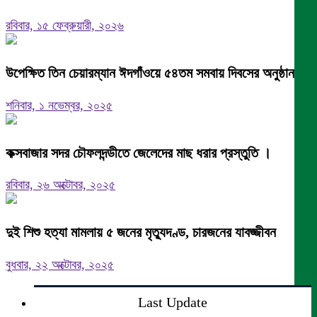
রবিবার, ১৫ ফেব্রুয়ারী, ২০২৬
উপেক্ষিত তিন চেয়ারম্যান ঈদগাঁওয়ে ৫৪তম সমবায় দিবসের অনুষ্ঠান
শনিবার, ১ নভেম্বর, ২০২৫
কক্সবাজার সদর চৌফলদন্ডীতে জেলেদের মাছ ধরার প্রস্তুতি ।
রবিবার, ২৬ অক্টোবর, ২০২৫
দুই শিশু হত্যা মামলায় ৫ জনের মৃত্যুদণ্ড, চারজনের যাবজ্জীবন
বুধবার, ২২ অক্টোবর, ২০২৫
Last Update