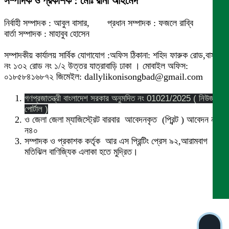
সম্পাদক ও প্রকাশক : মোঃ রানা আহমেদ
নির্বাহী সম্পাদক : আবুল বাসার, প্রধান সম্পাদক : ফজলে রাব্বি
বার্তা সম্পাদক : মাহাবুব হোসেন
সম্পাদকীয় কার্যালয় সার্বিক যোগাযোগ :অফিস ঠিকানা: শহিদ ফারুক রোড,বাসা
নং ১৩২ রোড নং ১/২ উত্তর যাত্রাবাড়ি ঢাকা । মোবাইল অফিস:
০১৮৫৮৪১৬৮৭২ জিমেইল: dallylikonisongbad@gmail.com
গণপ্রজাতন্ত্রী বাংলাদেশ সরকার অনুমদিত নং 01021/2025 ( নিউজ
পোর্টাল )
ও জেলা জেলা ম্যাজিস্ট্রেট বারবার আবেদনকৃত (প্রিন্ট ) আবেদন নং
ন৪০
সম্পাদক ও প্রকাশক কর্তৃক আর এস প্রিন্টিং প্রেস ৯২,আরামবাগ
মতিঝিল বাণিজ্যিক এলাকা হতে মুদ্রিত।