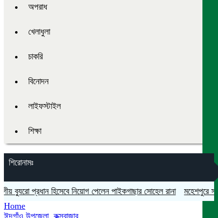
অপরাধ
খেলাধুলা
চাকরি
বিনোদন
লাইফস্টাইল
শিক্ষা
শিরোনামঃ
় ব্যুরো প্রধান হিসেবে নিয়োগ পেলেন পাইকগাছার সোহেল রানা
মহেশপুরে সামাজি
Home
ঈদগাঁও উপজেলা
,
কক্সবাজার