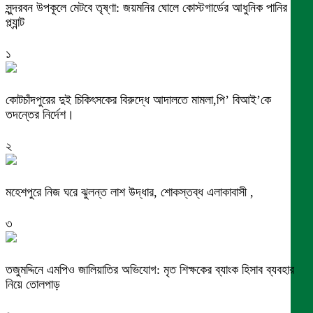
সুন্দরবন উপকূলে মেটবে তৃষ্ণা: জয়মনির ঘোলে কোস্টগার্ডের আধুনিক পানির
প্ল্যান্ট
১
কোটচাঁদপুরের দুই চিকিৎসকের বিরুদ্ধে আদালতে মামলা,পি’ বিআই’কে
তদন্তের নির্দেশ।
২
মহেশপুরে নিজ ঘরে ঝুলন্ত লাশ উদ্ধার, শোকস্তব্ধ এলাকাবাসী ,
৩
তজুমদ্দিনে এমপিও জালিয়াতির অভিযোগ: মৃত শিক্ষকের ব্যাংক হিসাব ব্যবহার
নিয়ে তোলপাড়