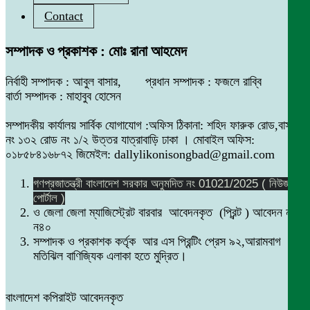
Contact
সম্পাদক ও প্রকাশক : মোঃ রানা আহমেদ
নির্বাহী সম্পাদক : আবুল বাসার, প্রধান সম্পাদক : ফজলে রাব্বি
বার্তা সম্পাদক : মাহাবুব হোসেন
সম্পাদকীয় কার্যালয় সার্বিক যোগাযোগ :অফিস ঠিকানা: শহিদ ফারুক রোড,বাসা
নং ১৩২ রোড নং ১/২ উত্তর যাত্রাবাড়ি ঢাকা । মোবাইল অফিস:
০১৮৫৮৪১৬৮৭২ জিমেইল: dallylikonisongbad@gmail.com
গণপ্রজাতন্ত্রী বাংলাদেশ সরকার অনুমদিত নং 01021/2025 ( নিউজ
পোর্টাল )
ও জেলা জেলা ম্যাজিস্ট্রেট বারবার আবেদনকৃত (প্রিন্ট ) আবেদন নং
ন৪০
সম্পাদক ও প্রকাশক কর্তৃক আর এস প্রিন্টিং প্রেস ৯২,আরামবাগ
মতিঝিল বাণিজ্যিক এলাকা হতে মুদ্রিত।
বাংলাদেশ কপিরাইট আবেদনকৃত