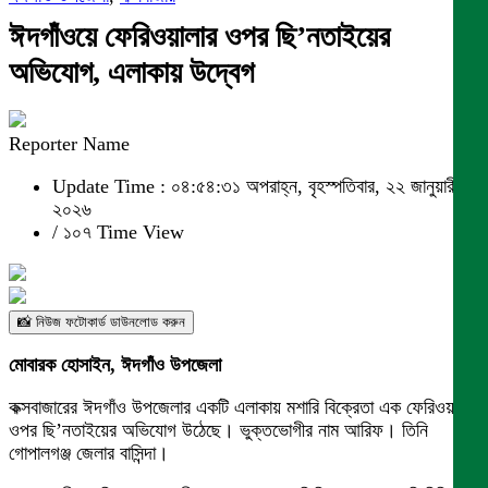
ঈদগাঁওয়ে ফেরিওয়ালার ওপর ছি’নতাইয়ের
অভিযোগ, এলাকায় উদ্বেগ
Reporter Name
Update Time : ০৪:৫৪:৩১ অপরাহ্ন, বৃহস্পতিবার, ২২ জানুয়ারী
২০২৬
/
১০৭ Time View
📸 নিউজ ফটোকার্ড ডাউনলোড করুন
মোবারক হোসাইন, ঈদগাঁও উপজেলা
কক্সবাজারের ঈদগাঁও উপজেলার একটি এলাকায় মশারি বিক্রেতা এক ফেরিওয়ালার
ওপর ছি’নতাইয়ের অভিযোগ উঠেছে। ভুক্তভোগীর নাম আরিফ। তিনি
গোপালগঞ্জ জেলার বাসিন্দা।