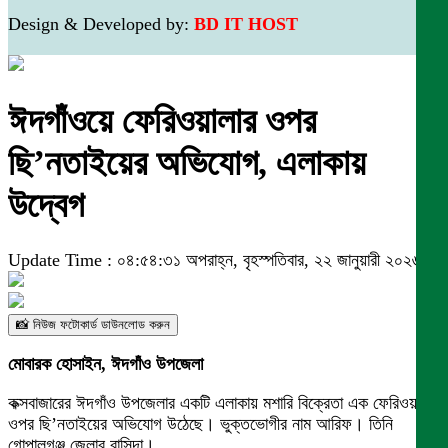
Design & Developed by:
BD IT HOST
ঈদগাঁওয়ে ফেরিওয়ালার ওপর
ছি’নতাইয়ের অভিযোগ, এলাকায়
উদ্বেগ
Update Time : ০৪:৫৪:৩১ অপরাহ্ন, বৃহস্পতিবার, ২২ জানুয়ারী ২০২৬
📸 নিউজ ফটোকার্ড ডাউনলোড করুন
মোবারক হোসাইন, ঈদগাঁও উপজেলা
কক্সবাজারের ঈদগাঁও উপজেলার একটি এলাকায় মশারি বিক্রেতা এক ফেরিওয়ালার
ওপর ছি’নতাইয়ের অভিযোগ উঠেছে। ভুক্তভোগীর নাম আরিফ। তিনি
গোপালগঞ্জ জেলার বাসিন্দা।