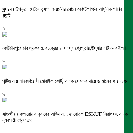
সুন্দরবন উপকূলে মেটবে তৃষ্ণা: জয়মনির ঘোলে কোস্টগার্ডের আধুনিক পানির
প্ল্যান্ট
৭
কোটচাঁদপুরে চাঞ্চল্যকর চোরচক্রের ৪ সদস্য গ্রেপ্তার,উদ্ধার ২টি মোবাইল।
৮
পুটিজানায় মাদকবিরোধী মোবাইল কোর্ট, মাদক সেবনের দায়ে ৬ মাসের কারাদণ্ড।
৯
সাতক্ষীরার কলারোয়ায় র‍্যাবের অভিযান, ৮৫ বোতল ESKUF সিরাপসহ মাদক
ব্যবসায়ী গ্রেফতার