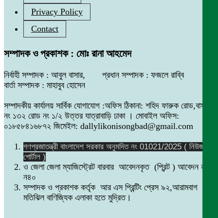
Privacy Policy
Contact
সম্পাদক ও প্রকাশক : মোঃ রানা আহমেদ
নির্বাহী সম্পাদক : আবুল বাসার, প্রধান সম্পাদক : ফজলে রাব্বি
বার্তা সম্পাদক : মাহাবুব হোসেন
সম্পাদকীয় কার্যালয় সার্বিক যোগাযোগ :অফিস ঠিকানা: শহিদ ফারুক রোড,বাসা
নং ১৩২ রোড নং ১/২ উত্তর যাত্রাবাড়ি ঢাকা । মোবাইল অফিস:
০১৮৫৮৪১৬৮৭২ জিমেইল: dallylikonisongbad@gmail.com
গণপ্রজাতন্ত্রী বাংলাদেশ সরকার অনুমদিত নং 01021/2025 ( নিউজ
পোর্টাল )
ও জেলা জেলা ম্যাজিস্ট্রেট বারবার আবেদনকৃত (প্রিন্ট ) আবেদন নং
ন৪০
সম্পাদক ও প্রকাশক কর্তৃক আর এস প্রিন্টিং প্রেস ৯২,আরামবাগ
মতিঝিল বাণিজ্যিক এলাকা হতে মুদ্রিত।