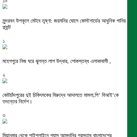
১০
সুন্দরবন উপকূলে মেটবে তৃষ্ণা: জয়মনির ঘোলে কোস্টগার্ডের আধুনিক পানির
প্ল্যান্ট
১
মহেশপুরে নিজ ঘরে ঝুলন্ত লাশ উদ্ধার, শোকস্তব্ধ এলাকাবাসী ,
২
কোটচাঁদপুরের দুই চিকিৎসকের বিরুদ্ধে আদালতে মামলা,পি’ বিআই’কে
তদন্তের নির্দেশ।
৩
মিয়ানমার থেকে পাইপলাইনে গ্যাস আমদানির প্রস্তাব বাংলাদেশের