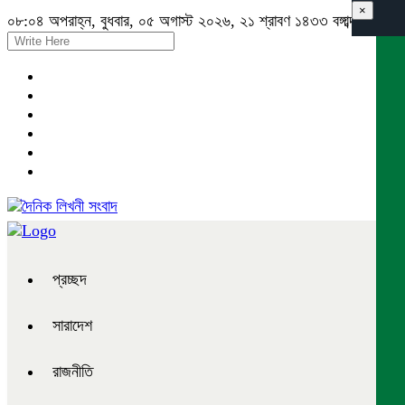
×
০৮:০৪ অপরাহ্ন, বুধবার, ০৫ অগাস্ট ২০২৬, ২১ শ্রাবণ ১৪৩৩ বঙ্গাব্দ
প্রচ্ছদ
সারাদেশ
রাজনীতি