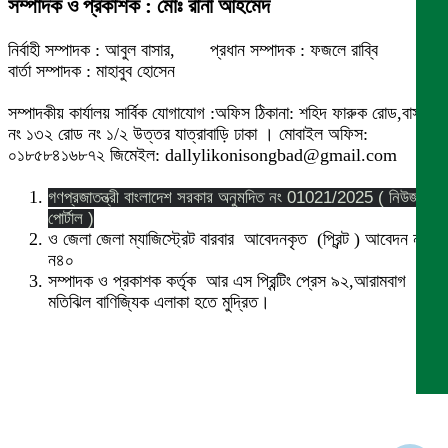
সম্পাদক ও প্রকাশক : মোঃ রানা আহমেদ
নির্বাহী সম্পাদক : আবুল বাসার, প্রধান সম্পাদক : ফজলে রাব্বি
বার্তা সম্পাদক : মাহাবুব হোসেন
সম্পাদকীয় কার্যালয় সার্বিক যোগাযোগ :অফিস ঠিকানা: শহিদ ফারুক রোড,বাসা
নং ১৩২ রোড নং ১/২ উত্তর যাত্রাবাড়ি ঢাকা । মোবাইল অফিস:
০১৮৫৮৪১৬৮৭২ জিমেইল: dallylikonisongbad@gmail.com
গণপ্রজাতন্ত্রী বাংলাদেশ সরকার অনুমদিত নং 01021/2025 ( নিউজ
পোর্টাল )
ও জেলা জেলা ম্যাজিস্ট্রেট বারবার আবেদনকৃত (প্রিন্ট ) আবেদন নং
ন৪০
সম্পাদক ও প্রকাশক কর্তৃক আর এস প্রিন্টিং প্রেস ৯২,আরামবাগ
মতিঝিল বাণিজ্যিক এলাকা হতে মুদ্রিত।