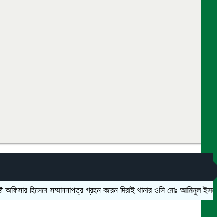
িসার হিসেবে সম্মাননাপত্র গ্রহন করেন দিরাই থানার ওসি মোঃ আমিনুল ইসলাম
মদন