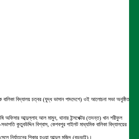
বালিকা বিদ্যালয় চত্বর (যুদ্ধ ভাসান পাদদেশে) ওই আলোচনা সভা অনুষ্ঠিত
 অফিসার আব্দুল্লাহ আল মামুন, থানার ইন্সপেক্টর (তদন্ত) খান শরীফুল
পতি কুতুবউদ্দিন বিশ্বাস, কেশবপুর পাইলট মাধ্যমিক বালিকা বিদ্যালয়ের
র সেলে নির্যাতনের শিকার হওয়া আব্দুল মজিদ (বড়ভাই)।