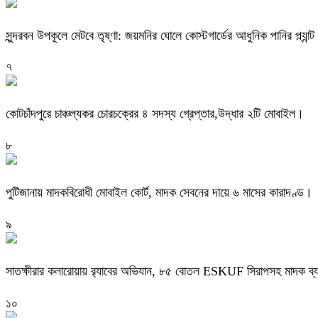
সুন্দরবন উপকূলে মেটবে তৃষ্ণা: জয়মনির ঘোলে কোস্টগার্ডের আধুনিক পানির প্ল্যান্ট
৭
কোটচাঁদপুরে চাঞ্চল্যকর চোরচক্রের ৪ সদস্য গ্রেপ্তার,উদ্ধার ২টি মোবাইল।
৮
পুটিজানায় মাদকবিরোধী মোবাইল কোর্ট, মাদক সেবনের দায়ে ৬ মাসের কারাদণ্ড।
৯
সাতক্ষীরার কলারোয়ায় র‍্যাবের অভিযান, ৮৫ বোতল ESKUF সিরাপসহ মাদক ব্য
১০