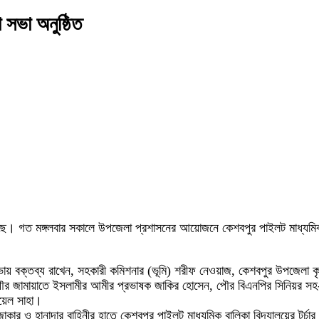
 সভা অনুষ্ঠিত
েছে। গত মঙ্গলবার সকালে উপজেলা প্রশাসনের আয়োজনে কেশবপুর পাইলট মাধ্যমিক 
ায় বক্তব্য রাখেন, সহকারী কমিশনার (ভূমি) শরীফ নেওয়াজ, কেশবপুর উপজেলা কৃষি
ৌর জামায়াতে ইসলামীর আমীর প্রভাষক জাকির হোসেন, পৌর বিএনপির সিনিয়র সহ-সভা
ায়েল সাহা।
ার ও হানাদার বাহিনীর হাতে কেশবপুর পাইলট মাধ্যমিক বালিকা বিদ্যালয়ের টর্চা