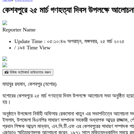
কেশবপুরে ২৫ মার্চ গণহত্যা দিবস উপলক্ষে আলোচনা
Reporter Name
Update Time : ০৫:১০:৪৬ অপরাহ্ন, মঙ্গলবার, ২৫ মার্চ ২০২৫
/
১৯৪ Time View
📸 নিউজ ফটোকার্ড ডাউনলোড করুন
মাহাবুর রহমান, কেশবপুর (যশোর)
যশোরের কেশবপুরে ২৫ মার্চ গণহত্যা দিবস উপলক্ষে আলোচনা সভা অনুষ্ঠিত হয়
হয়।
অনুষ্ঠানে উপজেলা নির্বাহী অফিসার রেকসোনা খাতুন এর সভাপতিত্বে আলোচনা সভ
ইসলাম, উপজেলা বিএনপির সাধারণ সম্পাদক সহকারী অধ্যাপক আব্দুর রাজ্জাক, প
প্রধান শিক্ষক আব্দুল মান্নান, এন.সি.টি.এফ এর কেশবপুরের সাধারণ সম্পাদক প
এছাড়াও স্মৃতিচারণমূলক আলোচনা করেন, ১৯৭১ সালে মুক্তিযুদ্ধকালিন সময়ে রাজাক