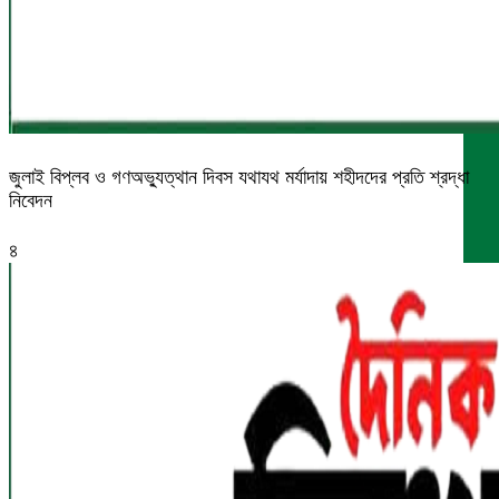
জুলাই বিপ্লব ও গণঅভ্যুত্থান দিবস যথাযথ মর্যাদায় শহীদদের প্রতি শ্রদ্ধা
নিবেদন
৪