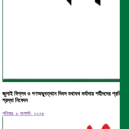
জুলাই বিপ্লব ও গণঅভ্যুত্থান দিবস যথাযথ মর্যাদায় শহীদদের প্রতি
শ্রদ্ধা নিবেদন
শনিবার, ৮ অগাস্ট, ২০২৬