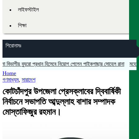
লাইফস্টাইল
শিক্ষা
শিরোনামঃ
় ব্যুরো প্রধান হিসেবে নিয়োগ পেলেন পাইকগাছার সোহেল রানা
মহেশপুরে সামাজ
Home
গণমাধ্যম
,
সারাদেশ
কোটচাঁদপুর উপজেলা প্রেসক্লাবের দ্বিবার্ষিকী
নির্বাচনে সভাপতি আব্দুল্লাহ বাশার সম্পাদক
মোস্তাফিজুর রহমান।