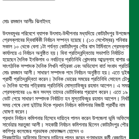
মোঃ রমজান আলীঃ ঝিনাইদহ
উৎসবমুখর পরিবেশে ব্যাপক উৎসাহ-উদ্দীপনার মধ্যদিয়ে কোটচাঁদপুর উপজেলা
প্রেসক্লাবের দ্বিবার্ষিকী নির্বাচন সম্পন্ন হয়েছে। (১৩ সেপ্টেম্বর) শনিবার
সকাল ১০ থেকে বেলা ১টা পর্যন্ত কোটচাঁদপুর পৌর বাস টার্মিনালে প্রেসক্লাব
কার্যালয়ে এ নির্বাচন অনুষ্ঠিত হয়। বিনা প্রতিদ্বন্দ্বিতায় সভাপতি নির্বাচিত
হয়েছেন দৈনিক ইনকিলাব ও নবচিত্র প্রতিনিধি খোন্দকার আব্দুল্লাহ বাশার ও
সাংগঠনিক সম্পাদক দৈনিক লিখনি পত্রিকা এবং অভিযোগ বার্ত সংবাদ প্রতিনিধি
মোঃ রমজান আলী। সাধারণ সম্পাদক পদে নির্বাচন অনুষ্ঠিত হয়। এতে দুইজন
প্রার্থী প্রতিদ্বন্দ্বিতা করেন। দৈনিক ভোরের সময়ের প্রতিনিধি সোহেল চৌধুরী
ও দৈনিক যশোর পত্রিকার প্রতিনিধি মোস্তাফিজুর রহমান আপেল। এ সময়
প্রেসক্লাবের ২৬ জন সদস্য তাদের ভোটাধিকার প্রয়োগ করেন। এতে ১৯
ভোট পেয়ে সাধারণ সম্পাদক নির্বাচিত হন মুস্তাফিজুর রহমান আপেল। নির্ধারিত
সময় শেষে বেলা দুইটার দিকে প্রধান নির্বাচন কমিশনার বিজয়ী প্রার্থীর নাম
ঘোষণা করেন।
প্রধান নির্বাচন কমিশনার হিসেবে দায়িত্ব পালন করেন উপজেলা ভূমি অফিসের
সার্ভেয়ার মরতুজা আলী। সহকারী নির্বাচন কমিশনার ছিলেন কোটচাঁদপুর পৌর
কাশিপুর কলেজের প্রভাষক মোফাজ্জল হোসেন ও
প্রিজাইডিং অফিসার হিসেবে দায়িত্ব পালন করেন গণমাধ্যম কর্মী রেজাউল