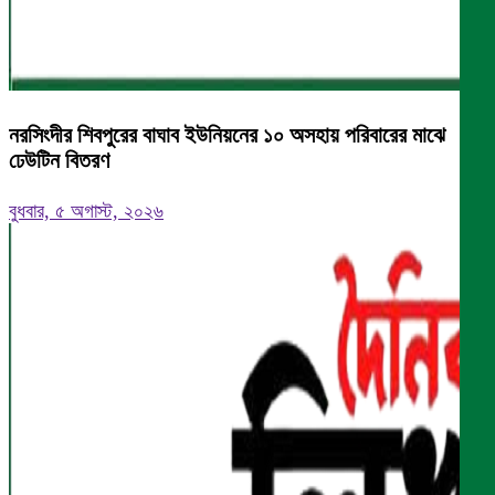
নরসিংদীর শিবপুরের বাঘাব ইউনিয়নের ১০ অসহায় পরিবারের মাঝে
ঢেউটিন বিতরণ
বুধবার, ৫ অগাস্ট, ২০২৬