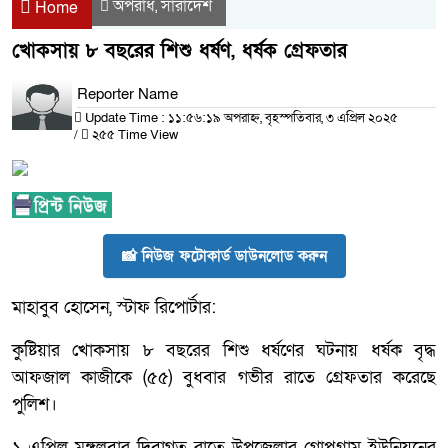
অপরাধ
সারাদেশ
,
Home
খোকসায় ৮ বছরের শিশু ধর্ষণ, ধর্ষক গ্রেফতার
Reporter Name
Update Time : ১১:৫৬:১৯ অপরাহ্ন, বৃহস্পতিবার, ৩ এপ্রিল ২০২৫
/
২৫৫ Time View
📸 নিউজ ফটোকার্ড ডাউনলোড করুন
মাহাবুব হোসেন, স্টাফ রিপোর্টার:
কুষ্টিয়ার খোকসায় ৮ বছরের শিশু ধর্ষণের ঘটনায় ধর্ষক বৃদ্ধ
আফজাল কাজীকে (৫৫) বুধবার গভীর রাতে গ্রেফতার করেছে
পুলিশ।
১ এপ্রিল মঙ্গলবার দিবাগত রাতে উপজেলার গোপগ্রাম ইউনিয়নের