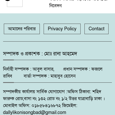
নিবেদন
কলারোয়ার যুবকের কাছ থেকে কুশ
৫
উদ্ধার
আমাদের পরিবার
Privacy Policy
Contact
গঙ্গাচড়া থানায় মামলা না নেওয়ার
৬
অভিযোগ, গ্রেপ্তার ও নিরাপত্তার
সম্পাদক ও প্রকাশক : মোঃ রানা আহমেদ
দাবিতে সংবাদ সম্মেলন
নির্বাহী সম্পাদক : আবুল বাসার, প্রধান সম্পাদক : ফজলে
দুমকির আঙ্গারিয়ায় চেয়ারম্যান প্রার্থী
৭
দেলোয়ার খানের মতবিনিময় সভা
রাব্বি বার্তা সম্পাদক : মাহাবুব হোসেন
সম্পাদকীয় কার্যালয় সার্বিক যোগাযোগ :অফিস ঠিকানা: শহিদ
কুষ্টিয়ায় ‘ভিলেজ বয়েজ ক্লাব’র
৮
ফারুক রোড,বাসা নং ১৩২ রোড নং ১/২ উত্তর যাত্রাবাড়ি ঢাকা ।
উদ্যোগে মাদকবিরোধী ও
সচেতনতামূলক মিনি ফুটবল টুর্নামেন্ট
মোবাইল অফিস: ০১৮৫৮৪১৬৮৭২ জিমেইল:
২০২৬ অনুষ্ঠিত
dallylikonisongbad@gmail.com