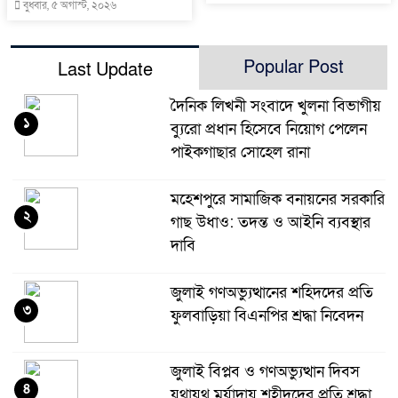
বুধবার, ৫ অগাস্ট, ২০২৬
Popular Post
Last Update
দৈনিক লিখনী সংবাদে খুলনা বিভাগীয়
১
ব্যুরো প্রধান হিসেবে নিয়োগ পেলেন
পাইকগাছার সোহেল রানা
মহেশপুরে সামাজিক বনায়নের সরকারি
২
গাছ উধাও: তদন্ত ও আইনি ব্যবস্থার
দাবি
জুলাই গণঅভ্যুত্থানের শহিদদের প্রতি
৩
ফুলবাড়িয়া বিএনপির শ্রদ্ধা নিবেদন
জুলাই বিপ্লব ও গণঅভ্যুত্থান দিবস
৪
যথাযথ মর্যাদায় শহীদদের প্রতি শ্রদ্ধা