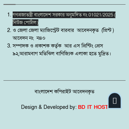
সিলেট রেঞ্জের মধ্যে শ্রেষ্ট অফিসার
গণপ্রজাতন্ত্রী বাংলাদেশ সরকার অনুমদিত নং 01021/2025 (
৯
হিসেবে সম্মাননাপত্র গ্রহন করেন দিরাই
নিউজ পোর্টাল )
থানার ওসি মোঃ আমিনুল ইসলাম
ও জেলা জেলা ম্যাজিস্ট্রেট বারবার আবেদনকৃত (প্রিন্ট )
আবেদন নং ন৪০
মদনে প্রশাসনের অভিযানে নিষিদ্ধ
সম্পাদক ও প্রকাশক কর্তৃক আর এস প্রিন্টিং প্রেস
১০
বেড়জাল ও চায়না জাল পুড়িয়ে ধ্বংস,
৯২,আরামবাগ মতিঝিল বাণিজ্যিক এলাকা হতে মুদ্রিত।
বাংলাদেশ কপিরাইট আবেদনকৃত
Design & Developed by:
BD IT HOST