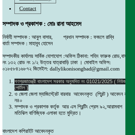
Contact
সম্পাদক ও প্রকাশক : মোঃ রানা আহমেদ
নির্বাহী সম্পাদক : আবুল বাসার, প্রধান সম্পাদক : ফজলে রাব্বি
বার্তা সম্পাদক : মাহাবুব হোসেন
সম্পাদকীয় কার্যালয় সার্বিক যোগাযোগ :অফিস ঠিকানা: শহিদ ফারুক রোড,বাসা
নং ১৩২ রোড নং ১/২ উত্তর যাত্রাবাড়ি ঢাকা । মোবাইল অফিস:
০১৮৫৮৪১৬৮৭২ জিমেইল: dallylikonisongbad@gmail.com
গণপ্রজাতন্ত্রী বাংলাদেশ সরকার অনুমদিত নং 01021/2025 ( নিউজ
পোর্টাল )
ও জেলা জেলা ম্যাজিস্ট্রেট বারবার আবেদনকৃত (প্রিন্ট ) আবেদন নং
ন৪০
সম্পাদক ও প্রকাশক কর্তৃক আর এস প্রিন্টিং প্রেস ৯২,আরামবাগ
মতিঝিল বাণিজ্যিক এলাকা হতে মুদ্রিত।
বাংলাদেশ কপিরাইট আবেদনকৃত