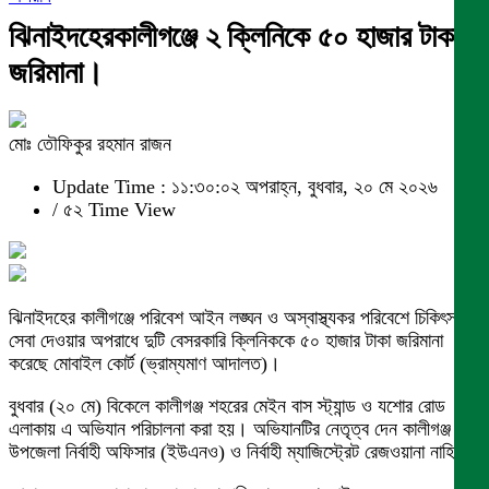
ঝিনাইদহেরকালীগঞ্জে ২ ক্লিনিকে ৫০ হাজার টাকা
জরিমানা।
মোঃ তৌফিকুর রহমান রাজন
Update Time : ১১:৩০:০২ অপরাহ্ন, বুধবার, ২০ মে ২০২৬
/
৫২ Time View
ঝিনাইদহের কালীগঞ্জে পরিবেশ আইন লঙ্ঘন ও অস্বাস্থ্যকর পরিবেশে চিকিৎসা
সেবা দেওয়ার অপরাধে দুটি বেসরকারি ক্লিনিককে ৫০ হাজার টাকা জরিমানা
করেছে মোবাইল কোর্ট (ভ্রাম্যমাণ আদালত)।
বুধবার (২০ মে) বিকেলে কালীগঞ্জ শহরের মেইন বাস স্ট্যান্ড ও যশোর রোড
এলাকায় এ অভিযান পরিচালনা করা হয়। অভিযানটির নেতৃত্ব দেন কালীগঞ্জ
উপজেলা নির্বাহী অফিসার (ইউএনও) ও নির্বাহী ম্যাজিস্ট্রেট রেজওয়ানা নাহিদ।