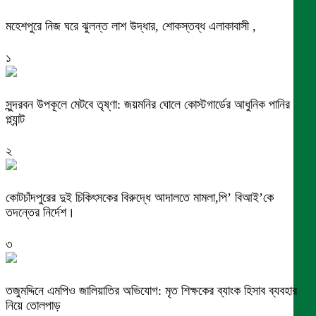
মহেশপুরে নিজ ঘরে ঝুলন্ত লাশ উদ্ধার, শোকস্তব্ধ এলাকাবাসী ,
১
সুন্দরবন উপকূলে মেটবে তৃষ্ণা: জয়মনির ঘোলে কোস্টগার্ডের আধুনিক পানির
প্ল্যান্ট
২
কোটচাঁদপুরের দুই চিকিৎসকের বিরুদ্ধে আদালতে মামলা,পি’ বিআই’কে
তদন্তের নির্দেশ।
৩
তজুমদ্দিনে এমপিও জালিয়াতির অভিযোগ: মৃত শিক্ষকের ব্যাংক হিসাব ব্যবহার
নিয়ে তোলপাড়