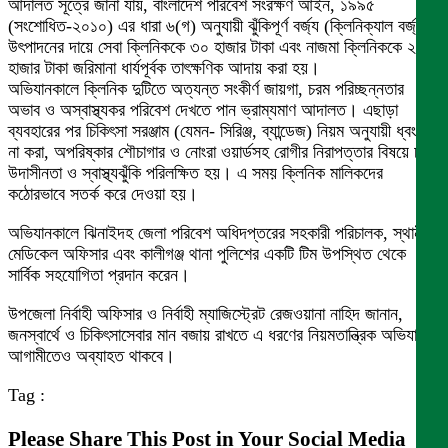
আদালত সূত্রে জানা যায়, বাংলাদেশ পরিবেশ সংরক্ষণ আইন, ১৯৯৫
(সংশোধিত-২০১০) এর ধারা ৬(গ) অনুযায়ী ঝুঁকিপূর্ণ বর্জ্য (ক্লিনিক্যাল বর্জ্য)
উৎপাদনের দায়ে সেবা ক্লিনিককে ৩০ হাজার টাকা এবং নাজমা ক্লিনিককে ২০
হাজার টাকা জরিমানা ধার্যপূর্বক তাৎক্ষণিক আদায় করা হয়।
অভিযানকালে ক্লিনিক দুটিতে অত্যন্ত সংকীর্ণ জায়গা, চরম পরিচ্ছন্নতার
অভাব ও অস্বাস্থ্যকর পরিবেশ দেখতে পান ভ্রাম্যমাণ আদালত। এছাড়া
ব্যবহারের পর চিকিৎসা সরঞ্জাম (যেমন- সিরিঞ্জ, ব্যান্ডেজ) নিয়ম অনুযায়ী ধ্বংস
না করা, অপরিষ্কার শৌচাগার ও নোংরা ওয়ার্ডসহ রোগীর নিরাপত্তার বিষয়ে চরম
উদাসীনতা ও স্বাস্থ্যঝুঁকি পরিলক্ষিত হয়। এ সময় ক্লিনিক মালিকদের
কঠোরভাবে সতর্ক করে দেওয়া হয়।
অভিযানকালে ঝিনাইদহ জেলা পরিবেশ অধিদপ্তরের সহকারী পরিচালক, স্থানীয়
মেডিকেল অফিসার এবং কালীগঞ্জ থানা পুলিশের একটি টিম উপস্থিত থেকে
সার্বিক সহযোগিতা প্রদান করেন।
উপজেলা নির্বাহী অফিসার ও নির্বাহী ম্যাজিস্ট্রেট রেজওয়ানা নাহিদ জানান,
জনস্বার্থে ও চিকিৎসাসেবার মান বজায় রাখতে এ ধরণের নিয়মতান্ত্রিক অভিযান
আগামীতেও অব্যাহত থাকবে।
Tag :
Please Share This Post in Your Social Media