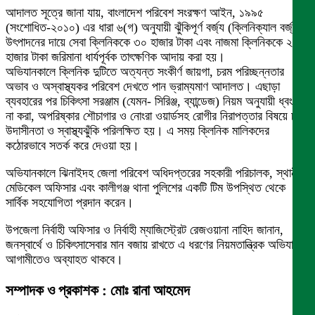
আদালত সূত্রে জানা যায়, বাংলাদেশ পরিবেশ সংরক্ষণ আইন, ১৯৯৫
(সংশোধিত-২০১০) এর ধারা ৬(গ) অনুযায়ী ঝুঁকিপূর্ণ বর্জ্য (ক্লিনিক্যাল বর্জ্য)
উৎপাদনের দায়ে সেবা ক্লিনিককে ৩০ হাজার টাকা এবং নাজমা ক্লিনিককে ২০
হাজার টাকা জরিমানা ধার্যপূর্বক তাৎক্ষণিক আদায় করা হয়।
অভিযানকালে ক্লিনিক দুটিতে অত্যন্ত সংকীর্ণ জায়গা, চরম পরিচ্ছন্নতার
অভাব ও অস্বাস্থ্যকর পরিবেশ দেখতে পান ভ্রাম্যমাণ আদালত। এছাড়া
ব্যবহারের পর চিকিৎসা সরঞ্জাম (যেমন- সিরিঞ্জ, ব্যান্ডেজ) নিয়ম অনুযায়ী ধ্বংস
না করা, অপরিষ্কার শৌচাগার ও নোংরা ওয়ার্ডসহ রোগীর নিরাপত্তার বিষয়ে চরম
উদাসীনতা ও স্বাস্থ্যঝুঁকি পরিলক্ষিত হয়। এ সময় ক্লিনিক মালিকদের
কঠোরভাবে সতর্ক করে দেওয়া হয়।
অভিযানকালে ঝিনাইদহ জেলা পরিবেশ অধিদপ্তরের সহকারী পরিচালক, স্থানীয়
মেডিকেল অফিসার এবং কালীগঞ্জ থানা পুলিশের একটি টিম উপস্থিত থেকে
সার্বিক সহযোগিতা প্রদান করেন।
উপজেলা নির্বাহী অফিসার ও নির্বাহী ম্যাজিস্ট্রেট রেজওয়ানা নাহিদ জানান,
জনস্বার্থে ও চিকিৎসাসেবার মান বজায় রাখতে এ ধরণের নিয়মতান্ত্রিক অভিযান
আগামীতেও অব্যাহত থাকবে।
সম্পাদক ও প্রকাশক : মোঃ রানা আহমেদ