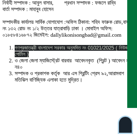
নির্বাহী সম্পাদক : আবুল বাসার, প্রধান সম্পাদক : ফজলে রাব্বি
বার্তা সম্পাদক : মাহাবুব হোসেন
সম্পাদকীয় কার্যালয় সার্বিক যোগাযোগ :অফিস ঠিকানা: শহিদ ফারুক রোড,বাসা
নং ১৩২ রোড নং ১/২ উত্তর যাত্রাবাড়ি ঢাকা । মোবাইল অফিস:
০১৮৫৮৪১৬৮৭২ জিমেইল: dallylikonisongbad@gmail.com
গণপ্রজাতন্ত্রী বাংলাদেশ সরকার অনুমদিত নং 01021/2025 ( নিউজ
পোর্টাল )
ও জেলা জেলা ম্যাজিস্ট্রেট বারবার আবেদনকৃত (প্রিন্ট ) আবেদন নং
ন৪০
সম্পাদক ও প্রকাশক কর্তৃক আর এস প্রিন্টিং প্রেস ৯২,আরামবাগ
মতিঝিল বাণিজ্যিক এলাকা হতে মুদ্রিত।