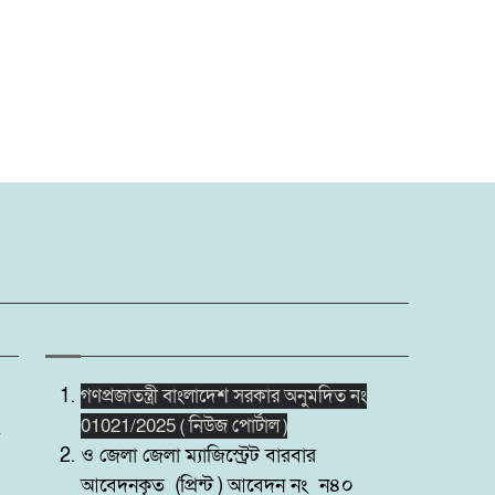
গণপ্রজাতন্ত্রী বাংলাদেশ সরকার অনুমদিত নং
01021/2025 ( নিউজ পোর্টাল )
ও জেলা জেলা ম্যাজিস্ট্রেট বারবার
আবেদনকৃত (প্রিন্ট ) আবেদন নং ন৪০