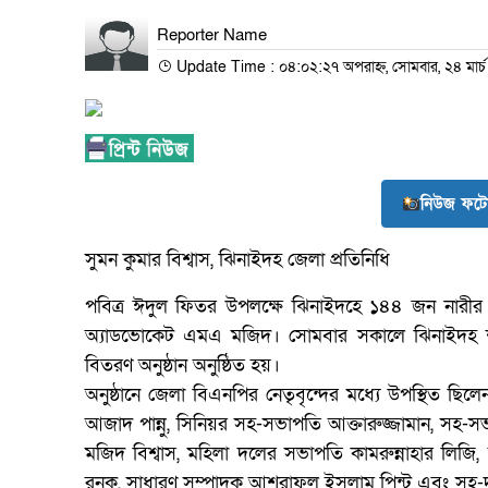
Reporter Name
Update Time : ০৪:০২:২৭ অপরাহ্ন, সোমবার, ২৪ মার্
নিউজ ফটো
সুমন কুমার বিশ্বাস, ঝিনাইদহ জেলা প্রতিনিধি
পবিত্র ঈদুল ফিতর উপলক্ষে ঝিনাইদহে ১৪৪ জন নারী
অ্যাডভোকেট এমএ মজিদ। সোমবার সকালে ঝিনাইদহ শহ
বিতরণ অনুষ্ঠান অনুষ্ঠিত হয়।
অনুষ্ঠানে জেলা বিএনপির নেতৃবৃন্দের মধ্যে উপস্থিত ছিল
আজাদ পান্নু, সিনিয়র সহ-সভাপতি আক্তারুজ্জামান, সহ-সভ
মজিদ বিশ্বাস, মহিলা দলের সভাপতি কামরুন্নাহার লিজি
রনক, সাধারণ সম্পাদক আশরাফুল ইসলাম পিন্টু এবং সহ-দপ