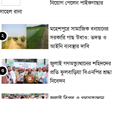
নিয়োগ পেলেন পাইকগাছার
োহেল রানা
মহেশপুরে সামাজিক বনায়নের
২
সরকারি গাছ উধাও: তদন্ত ও
আইনি ব্যবস্থার দাবি
জুলাই গণঅভ্যুত্থানের শহিদদের
৩
প্রতি ফুলবাড়িয়া বিএনপির শ্রদ্ধা
নিবেদন
জুলাই বিপ্লব ও গণঅভ্যুত্থান
৪
দিবস যথাযথ মর্যাদায় শহীদদের
প্রতি শ্রদ্ধা নিবেদন
কলারোয়ার যুবকের কাছ থেকে
৫