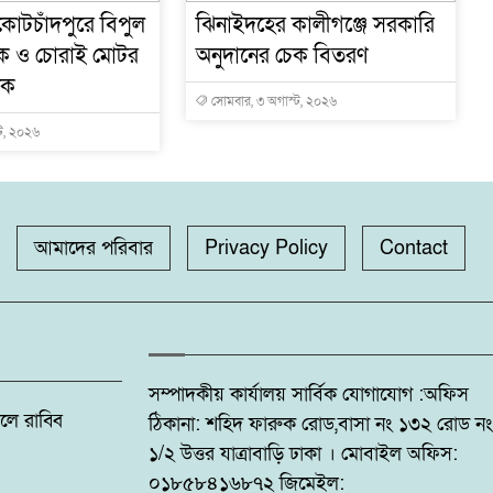
োটচাঁদপুরে বিপুল
ঝিনাইদহের কালীগঞ্জে সরকারি
ক ও চোরাই মোটর
অনুদানের চেক বিতরণ
টক
সোমবার, ৩ অগাস্ট, ২০২৬
ট, ২০২৬
আমাদের পরিবার
Privacy Policy
Contact
সম্পাদকীয় কার্যালয় সার্বিক যোগাযোগ :অফিস
: ফজলে রাব্বি
ঠিকানা: শহিদ ফারুক রোড,বাসা নং ১৩২ রোড নং
১/২ উত্তর যাত্রাবাড়ি ঢাকা । মোবাইল অফিস:
০১৮৫৮৪১৬৮৭২ জিমেইল: