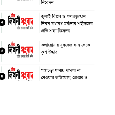
নিবেদন
জুলাই বিপ্লব ও গণঅভ্যুত্থান
২
দিবস যথাযথ মর্যাদায় শহীদদের
প্রতি শ্রদ্ধা নিবেদন
কলারোয়ার যুবকের কাছ থেকে
৩
কুশ উদ্ধার
গঙ্গাচড়া থানায় মামলা না
৪
নেওয়ার অভিযোগ, গ্রেপ্তার ও
নিরাপত্তার দাবিতে সংবাদ
ম্মেলন
দুমকির আঙ্গারিয়ায় চেয়ারম্যান
৫
প্রার্থী দেলোয়ার খানের