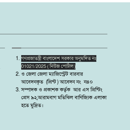
গণপ্রজাতন্ত্রী বাংলাদেশ সরকার অনুমদিত নং
01021/2025 ( নিউজ পোর্টাল )
ও জেলা জেলা ম্যাজিস্ট্রেট বারবার
আবেদনকৃত (প্রিন্ট ) আবেদন নং ন৪০
সম্পাদক ও প্রকাশক কর্তৃক আর এস প্রিন্টিং
প্রেস ৯২,আরামবাগ মতিঝিল বাণিজ্যিক এলাকা
হতে মুদ্রিত।