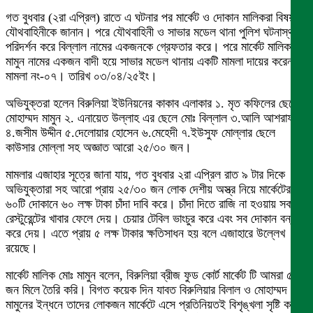
গত বুধবার (২রা এপ্রিল) রাতে এ ঘটনার পর মার্কেট ও দোকান মালিকরা বিষয়টি
যৌথবাহিনীকে জানান। পরে যৌথবাহিনী ও সাভার মডেল থানা পুলিশ ঘটনাস্থল
পরিদর্শন করে বিল্লাল নামের একজনকে গ্রেফতার করে। পরে মার্কেট মালিক
মামুন নামের একজন বাদী হয়ে সাভার মডেল থানায় একটি মামলা দায়ের করেন।
মামলা নং-০৭। তারিখ ০৩/০৪/২৫ইং।
অভিযুক্তরা হলেন বিরুলিয়া ইউনিয়নের কাকাব এলাকার ১. মৃত কফিলের ছেলে
মোহাম্মদ মামুন ২. এনায়েত উল্লাহ এর ছেলে মোঃ বিল্লাল ৩.আলি আশরাফ
৪.জসীম উদ্দীন ৫.দেলোয়ার হোসেন ৬.মেহেদী ৭.ইউসুফ মোল্লার ছেলে
কাউসার মোল্লা সহ অজ্ঞাত আরো ২৫/৩০ জন।
মামলার এজাহার সূত্রে জানা যায়, গত বুধবার ২রা এপ্রিল রাত ৯ টার দিকে
অভিযুক্তারা সহ আরো প্রায় ২৫/৩০ জন লোক দেশীয় অস্ত্র নিয়ে মার্কেটের
৬০টি দোকানে ৬০ লক্ষ টাকা চাঁদা দাবি করে। চাঁদা দিতে রাজি না হওয়ায় সকল
রেস্টুরেন্টের খাবার ফেলে দেয়। চেয়ার টেবিল ভাংচুর করে এবং সব দোকান বন্ধ
করে দেয়। এতে প্রায় ৫ লক্ষ টাকার ক্ষতিসাধন হয় বলে এজাহারে উল্লেখ
রয়েছে।
মার্কেট মালিক মোঃ মামুন বলেন, বিরুলিয়া ব্রীজ ফুড কোর্ট মার্কেট টি আমরা ৫
জন মিলে তৈরি করি। বিগত কয়েক দিন যাবত বিরুলিয়ার বিলাল ও মোহাম্মদ
মামুনের ইন্ধনে তাদের লোকজন মার্কেটে এসে প্রতিনিয়তই বিশৃঙ্খলা সৃষ্টি করে।