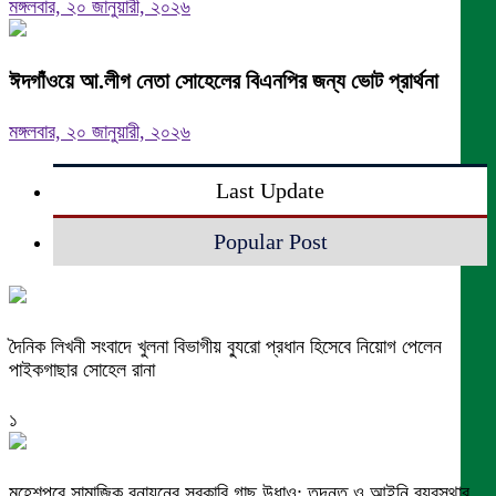
মঙ্গলবার, ২০ জানুয়ারী, ২০২৬
ঈদগাঁওয়ে আ.লীগ নেতা সোহেলের বিএনপির জন্য ভোট প্রার্থনা
মঙ্গলবার, ২০ জানুয়ারী, ২০২৬
Last Update
Popular Post
দৈনিক লিখনী সংবাদে খুলনা বিভাগীয় ব্যুরো প্রধান হিসেবে নিয়োগ পেলেন
পাইকগাছার সোহেল রানা
১
মহেশপুরে সামাজিক বনায়নের সরকারি গাছ উধাও: তদন্ত ও আইনি ব্যবস্থার