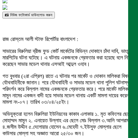
📸 নিউজ ফটোকার্ড ডাউনলোড করুন
রাজ রোস্তম আলী স্টাফ রিপোর্টার বাংলাদেশ :
সাভারের বিরুলিয়া ব্রীজ ফুড কোর্ট মার্কেটের বিভিন্ন দোকানে চাঁদা দাবি, ভাংচুর ও
মারপিটের ঘটনা ঘটেছে। এ ঘটনায় একজনকে গ্রেফতার করা হয়েছে বলে নিশ্চিত
করেছেন সাভার মডেল থানার এসআই আব্দুল ওহাব।
গত বুধবার (২রা এপ্রিল) রাতে এ ঘটনার পর মার্কেট ও দোকান মালিকরা বিষয়টি
যৌথবাহিনীকে জানান। পরে যৌথবাহিনী ও সাভার মডেল থানা পুলিশ ঘটনাস্থল
পরিদর্শন করে বিল্লাল নামের একজনকে গ্রেফতার করে। পরে মার্কেট মালিক
মামুন নামের একজন বাদী হয়ে সাভার মডেল থানায় একটি মামলা দায়ের করেন।
মামলা নং-০৭। তারিখ ০৩/০৪/২৫ইং।
অভিযুক্তরা হলেন বিরুলিয়া ইউনিয়নের কাকাব এলাকার ১. মৃত কফিলের ছেলে
মোহাম্মদ মামুন ২. এনায়েত উল্লাহ এর ছেলে মোঃ বিল্লাল ৩.আলি আশরাফ
৪.জসীম উদ্দীন ৫.দেলোয়ার হোসেন ৬.মেহেদী ৭.ইউসুফ মোল্লার ছেলে
কাউসার মোল্লা সহ অজ্ঞাত আরো ২৫/৩০ জন।