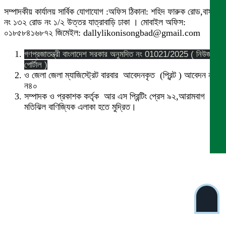
সম্পাদকীয় কার্যালয় সার্বিক যোগাযোগ :অফিস ঠিকানা: শহিদ ফারুক রোড,বাসা
নং ১৩২ রোড নং ১/২ উত্তর যাত্রাবাড়ি ঢাকা । মোবাইল অফিস:
০১৮৫৮৪১৬৮৭২ জিমেইল: dallylikonisongbad@gmail.com
গণপ্রজাতন্ত্রী বাংলাদেশ সরকার অনুমদিত নং 01021/2025 ( নিউজ
পোর্টাল )
ও জেলা জেলা ম্যাজিস্ট্রেট বারবার আবেদনকৃত (প্রিন্ট ) আবেদন নং
ন৪০
সম্পাদক ও প্রকাশক কর্তৃক আর এস প্রিন্টিং প্রেস ৯২,আরামবাগ
মতিঝিল বাণিজ্যিক এলাকা হতে মুদ্রিত।