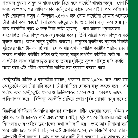
গতকাল বুধবার মামুন আমাকে ফোন দিয়ে বলে মার্কেটে থাকার জন্য। বেশ কিছু
সময় অপেক্ষার পর আমি আমার ব্যক্তিগত কাজে চলে যাই। পরে আমি জানতে
পারি মোহাম্মদ মামুন ও বিল্লাল ২৫/৩০ জন লোক মার্কেটের দোকান গুলোতে
চাঁদা দাবি করে এবং চাঁদা না পেয়ে ভাংচুর চালায় ও দোকান বন্ধ করে দেয়। এতে
করে মার্কেটের প্রায় ৫ লক্ষ টাকা ক্ষতি হয়েছে। পরে আমরা প্রশাসনের
সহযোগিতা নিয়ে বিল্লালকে গ্রেফতার করে। তিনি আরো বলেন বিল্লাল বর্তমানে
যুবদল করে। আগে মামুন যুবলীগ করতো। মামুনের যুবলীগের ব্যানার বিরুলিয়া
ব্রীজের পাশে টানানো ছিলো। সে আবার এখন নাগরিক কমিটির পরিচয় দেয়।
সাভার নাগরিক কমিটির নাইম ভাই বলছে মামুন নাগরিক কমিটির কেউ না। আমি
এ ঘটনার সাথে যারা জড়িত রয়েছে তাদের দৃষ্টান্ত মূলক শাস্তি দাবি করছি।
যাতে করে এই গরীব দোকানিরা শান্তি মত ব্যাবসা করতে পারে।
রেস্টুরেন্টের মালিক ও কর্মচারীরা জানান, গতকাল রাতে ২০/৩০ জন লোক তাদের
রেস্টুরেন্টে এসে চাঁদা দাবি করে। চাঁদা না দিলে দোকান বন্ধ করতে বলে। এক
পর্যায়ে তারা রেস্টুরেন্টের খাবার ও জিনিসপত্র ফেলে দেয়। অকথ্য ভাষায়
গালিগালাজ করে। বিভিন্ন ভয়ভীতি দেখিয়ে জোর পূর্বক দোকান বন্ধ করে দেয়।
বিরুলিয়া ইউনিয়ন বিএনপির সাধারণ সম্পাদক শাহীন মেম্বার বলেন, ঘটনার এক
ঘন্টা পর আমি জানতে পারি এবং সেখানে যাই। দুই পক্ষকে মিলানোর চেষ্টা করি।
মিমাংসার শেষ পর্যায়ে দুই পক্ষের কথা কাটাকাটি হয়। তাই আর মিমাংসা হয়নি।
পরে আমি চলে আসি। বিল্লাল এই এলাকার ছেলে, সে বিএনপি করে, তার বাবা
আওয়ামী লীগ করতো। আর মামুন আওয়ামী লীগ করতো। এই মামুনের সাথে