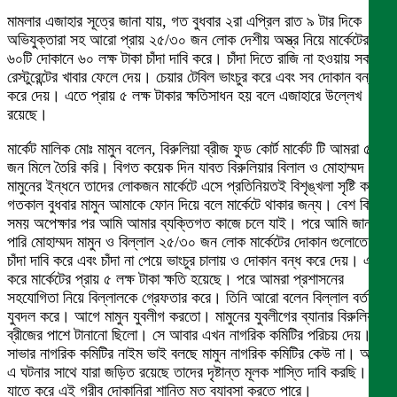
মামলার এজাহার সূত্রে জানা যায়, গত বুধবার ২রা এপ্রিল রাত ৯ টার দিকে
অভিযুক্তারা সহ আরো প্রায় ২৫/৩০ জন লোক দেশীয় অস্ত্র নিয়ে মার্কেটের
৬০টি দোকানে ৬০ লক্ষ টাকা চাঁদা দাবি করে। চাঁদা দিতে রাজি না হওয়ায় সকল
রেস্টুরেন্টের খাবার ফেলে দেয়। চেয়ার টেবিল ভাংচুর করে এবং সব দোকান বন্ধ
করে দেয়। এতে প্রায় ৫ লক্ষ টাকার ক্ষতিসাধন হয় বলে এজাহারে উল্লেখ
রয়েছে।
মার্কেট মালিক মোঃ মামুন বলেন, বিরুলিয়া ব্রীজ ফুড কোর্ট মার্কেট টি আমরা ৫
জন মিলে তৈরি করি। বিগত কয়েক দিন যাবত বিরুলিয়ার বিলাল ও মোহাম্মদ
মামুনের ইন্ধনে তাদের লোকজন মার্কেটে এসে প্রতিনিয়তই বিশৃঙ্খলা সৃষ্টি করে।
গতকাল বুধবার মামুন আমাকে ফোন দিয়ে বলে মার্কেটে থাকার জন্য। বেশ কিছু
সময় অপেক্ষার পর আমি আমার ব্যক্তিগত কাজে চলে যাই। পরে আমি জানতে
পারি মোহাম্মদ মামুন ও বিল্লাল ২৫/৩০ জন লোক মার্কেটের দোকান গুলোতে
চাঁদা দাবি করে এবং চাঁদা না পেয়ে ভাংচুর চালায় ও দোকান বন্ধ করে দেয়। এতে
করে মার্কেটের প্রায় ৫ লক্ষ টাকা ক্ষতি হয়েছে। পরে আমরা প্রশাসনের
সহযোগিতা নিয়ে বিল্লালকে গ্রেফতার করে। তিনি আরো বলেন বিল্লাল বর্তমানে
যুবদল করে। আগে মামুন যুবলীগ করতো। মামুনের যুবলীগের ব্যানার বিরুলিয়া
ব্রীজের পাশে টানানো ছিলো। সে আবার এখন নাগরিক কমিটির পরিচয় দেয়।
সাভার নাগরিক কমিটির নাইম ভাই বলছে মামুন নাগরিক কমিটির কেউ না। আমি
এ ঘটনার সাথে যারা জড়িত রয়েছে তাদের দৃষ্টান্ত মূলক শাস্তি দাবি করছি।
যাতে করে এই গরীব দোকানিরা শান্তি মত ব্যাবসা করতে পারে।