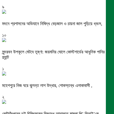
৯
মদনে প্রশাসনের অভিযানে নিষিদ্ধ বেড়জাল ও চায়না জাল পুড়িয়ে ধ্বংস,
১০
সুন্দরবন উপকূলে মেটবে তৃষ্ণা: জয়মনির ঘোলে কোস্টগার্ডের আধুনিক পানির
প্ল্যান্ট
১
মহেশপুরে নিজ ঘরে ঝুলন্ত লাশ উদ্ধার, শোকস্তব্ধ এলাকাবাসী ,
২
কোটচাঁদপুরের দুই চিকিৎসকের বিরুদ্ধে আদালতে মামলা,পি’ বিআই’কে