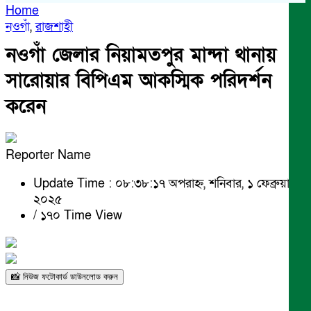
Home
নওগাঁ
,
রাজশাহী
নওগাঁ জেলার নিয়ামতপুর মান্দা থানায়
সারোয়ার বিপিএম আকস্মিক পরিদর্শন
করেন
Reporter Name
Update Time : ০৮:৩৮:১৭ অপরাহ্ন, শনিবার, ১ ফেব্রুয়ারী
২০২৫
/
১৭০ Time View
📸 নিউজ ফটোকার্ড ডাউনলোড করুন