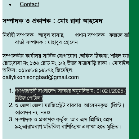
Contact
সম্পাদক ও প্রকাশক : মোঃ রানা আহমেদ
নির্বাহী সম্পাদক : আবুল বাসার, প্রধান সম্পাদক : ফজলে রাব্বি
বার্তা সম্পাদক : মাহাবুব হোসেন
সম্পাদকীয় কার্যালয় সার্বিক যোগাযোগ :অফিস ঠিকানা: শহিদ ফারুক
রোড,বাসা নং ১৩২ রোড নং ১/২ উত্তর যাত্রাবাড়ি ঢাকা । মোবাইল
অফিস: ০১৮৫৮৪১৬৮৭২ জিমেইল:
dallylikonisongbad@gmail.com
গণপ্রজাতন্ত্রী বাংলাদেশ সরকার অনুমদিত নং 01021/2025 (
নিউজ পোর্টাল )
ও জেলা জেলা ম্যাজিস্ট্রেট বারবার আবেদনকৃত (প্রিন্ট )
আবেদন নং ন৪০
সম্পাদক ও প্রকাশক কর্তৃক আর এস প্রিন্টিং প্রেস
৯২,আরামবাগ মতিঝিল বাণিজ্যিক এলাকা হতে মুদ্রিত।