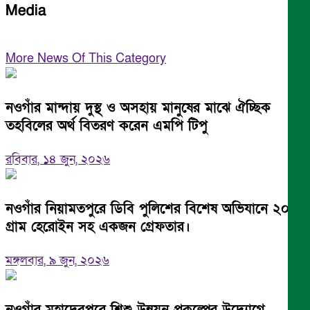
Media
More News Of This Category
নওগাঁর মান্দায় দুস্থ ও অসহায় মানুষের মাঝে ঐচ্ছিক
তহবিলের অর্থ বিতরণ করেন এমপি টিপু
রবিবার, ১৪ জুন, ২০২৬
নওগাঁর নিয়ামতপুরে ডিবি পুলিশের বিশেষ অভিযানে ২০
গ্রাম হেরোইন সহ একজন গ্রেফতার।
মঙ্গলবার, ৯ জুন, ২০২৬
নওগাঁর মহাদেবপুরে শিশু উন্নয়ন প্রকল্পের উদ্যোগে