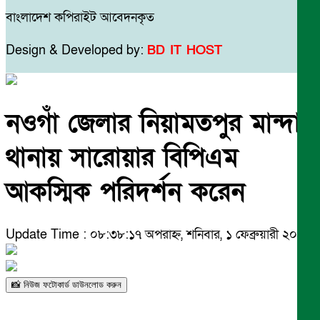
বাংলাদেশ কপিরাইট আবেদনকৃত
Design & Developed by:
BD IT HOST
নওগাঁ জেলার নিয়ামতপুর মান্দা
থানায় সারোয়ার বিপিএম
আকস্মিক পরিদর্শন করেন
Update Time : ০৮:৩৮:১৭ অপরাহ্ন, শনিবার, ১ ফেব্রুয়ারী ২০২৫
📸 নিউজ ফটোকার্ড ডাউনলোড করুন