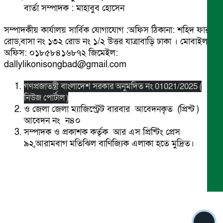
বার্তা সম্পাদক : মাহাবুব হোসেন
সম্পাদকীয় কার্যালয় সার্বিক যোগাযোগ :অফিস ঠিকানা: শহিদ ফারুক
রোড,বাসা নং ১৩২ রোড নং ১/২ উত্তর যাত্রাবাড়ি ঢাকা । মোবাইল
অফিস: ০১৮৫৮৪১৬৮৭২ জিমেইল:
dallylikonisongbad@gmail.com
গণপ্রজাতন্ত্রী বাংলাদেশ সরকার অনুমদিত নং 01021/2025 (
নিউজ পোর্টাল )
ও জেলা জেলা ম্যাজিস্ট্রেট বারবার আবেদনকৃত (প্রিন্ট )
আবেদন নং ন৪০
সম্পাদক ও প্রকাশক কর্তৃক আর এস প্রিন্টিং প্রেস
৯২,আরামবাগ মতিঝিল বাণিজ্যিক এলাকা হতে মুদ্রিত।