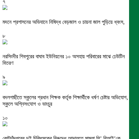
৭
মদনে প্রশাসনের অভিযানে নিষিদ্ধ বেড়জাল ও চায়না জাল পুড়িয়ে ধ্বংস,
৮
নরসিংদীর শিবপুরের বাঘাব ইউনিয়নের ১০ অসহায় পরিবারের মাঝে ঢেউটিন
বিতরণ
৯
বদলগাছীতে স্কুলের প্রধান শিক্ষক কর্তৃক শিক্ষার্থীকে ধর্ষণ চেষ্টার অভিযোগ,
স্কুলে অগ্নিসংযোগ ও ভাংচুর
১০
কোটচাঁদপুরের দুই চিকিৎসকের বিরুদ্ধে আদালতে মামলা,পি’ বিআই’কে