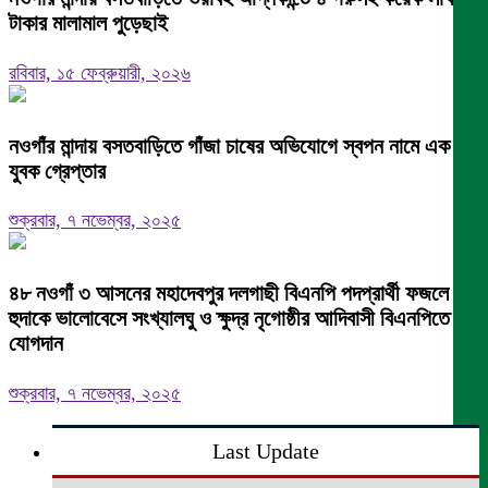
টাকার মালামাল পুড়েছাই
রবিবার, ১৫ ফেব্রুয়ারী, ২০২৬
নওগাঁর মান্দায় বসতবাড়িতে গাঁজা চাষের অভিযোগে স্বপন নামে এক
যুবক গ্রেপ্তার
শুক্রবার, ৭ নভেম্বর, ২০২৫
৪৮ নওগাঁ ৩ আসনের মহাদেবপুর দলগাছী বিএনপি পদপ্রার্থী ফজলে
হুদাকে ভালোবেসে সংখ্যালঘু ও ক্ষুদ্র নৃগোষ্ঠীর আদিবাসী বিএনপিতে
যোগদান
শুক্রবার, ৭ নভেম্বর, ২০২৫
Last Update