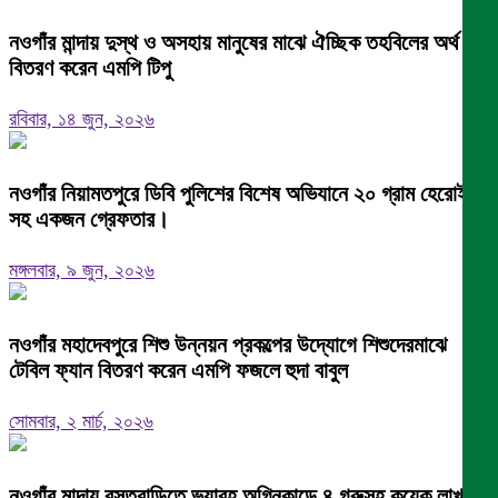
নওগাঁর মান্দায় দুস্থ ও অসহায় মানুষের মাঝে ঐচ্ছিক তহবিলের অর্থ
বিতরণ করেন এমপি টিপু
রবিবার, ১৪ জুন, ২০২৬
নওগাঁর নিয়ামতপুরে ডিবি পুলিশের বিশেষ অভিযানে ২০ গ্রাম হেরোইন
সহ একজন গ্রেফতার।
মঙ্গলবার, ৯ জুন, ২০২৬
নওগাঁর মহাদেবপুরে শিশু উন্নয়ন প্রকল্পের উদ্যোগে শিশুদেরমাঝে
টেবিল ফ্যান বিতরণ করেন এমপি ফজলে হুদা বাবুল
সোমবার, ২ মার্চ, ২০২৬
নওগাঁর মান্দায় বসতবাড়িতে ভয়াবহ অগ্নিকান্ডে ৪ গরুসহ কয়েক লাখ