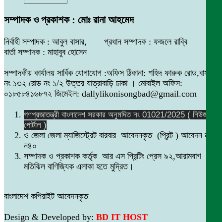
সম্পাদক ও প্রকাশক : মোঃ রানা আহমেদ
নির্বাহী সম্পাদক : আবুল বাসার, প্রধান সম্পাদক : ফজলে রাব্বি
বার্তা সম্পাদক : মাহাবুব হোসেন
সম্পাদকীয় কার্যালয় সার্বিক যোগাযোগ :অফিস ঠিকানা: শহিদ ফারুক রোড,বাসা
নং ১৩২ রোড নং ১/২ উত্তর যাত্রাবাড়ি ঢাকা । মোবাইল অফিস:
০১৮৫৮৪১৬৮৭২ জিমেইল: dallylikonisongbad@gmail.com
গণপ্রজাতন্ত্রী বাংলাদেশ সরকার অনুমদিত নং 01021/2025 ( নিউজ
পোর্টাল )
ও জেলা জেলা ম্যাজিস্ট্রেট বারবার আবেদনকৃত (প্রিন্ট ) আবেদন নং
ন৪০
সম্পাদক ও প্রকাশক কর্তৃক আর এস প্রিন্টিং প্রেস ৯২,আরামবাগ
মতিঝিল বাণিজ্যিক এলাকা হতে মুদ্রিত।
বাংলাদেশ কপিরাইট আবেদনকৃত
Design & Developed by:
BD IT HOST