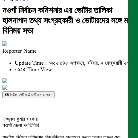
নওগাঁ নির্বাচন কমিশনার এর ভোটার তালিকা
হালনাগাদ তথ্য সংগ্রহকারী ও ভোটারদের সঙ্গে মত
বিনিময় সভা
Reporter Name
Update Time : ০৯:২৭:৪৫ অপরাহ্ন, রবিবার, ২ ফেব্রুয়ারী ২০২৫
/
১৫৫ Time View
📸 নিউজ ফটোকার্ড ডাউনলোড করুন
উজ্জ্বল কুমার সরকার
নওগাঁ জেলা প্রতিনিধি
মাননীয় নির্বাচন কমিশনার ব্রিগেডিয়ার জেনারেল জনাব আবুল ফজল মোঃ