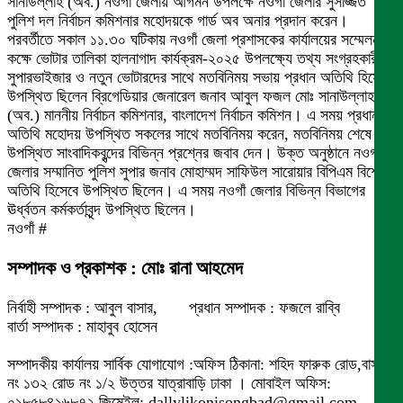
সানাউল্লাহ (অব.) নওগাঁ জেলায় আগমন উপলক্ষে নওগাঁ জেলার সুসজ্জিত
পুলিশ দল নির্বাচন কমিশনার মহোদয়কে গার্ড অব অনার প্রদান করেন।
পরবর্তীতে সকাল ১১.৩০ ঘটিকায় নওগাঁ জেলা প্রশাসকের কার্যালয়ের সম্মেলন
কক্ষে ভোটার তালিকা হালনাগাদ কার্যক্রম-২০২৫ উপলক্ষ্যে তথ্য সংগ্রহকারী,
সুপারভাইজার ও নতুন ভোটারদের সাথে মতবিনিময় সভায় প্রধান অতিথি হিসেবে
উপস্থিত ছিলেন ব্রিগেডিয়ার জেনারেল জনাব আবুল ফজল মোঃ সানাউল্লাহ
(অব.) মাননীয় নির্বাচন কমিশনার, বাংলাদেশ নির্বাচন কমিশন। এ সময় প্রধান
অতিথি মহোদয় উপস্থিত সকলের সাথে মতবিনিময় করেন, মতবিনিময় শেষে
উপস্থিত সাংবাদিকবৃন্দের বিভিন্ন প্রশ্নের জবাব দেন। উক্ত অনুষ্ঠানে নওগাঁ
জেলার সম্মানিত পুলিশ সুপার জনাব মোহাম্মদ সাফিউল সারোয়ার বিপিএম বিশেষ
অতিথি হিসেবে উপস্থিত ছিলেন। এ সময় নওগাঁ জেলার বিভিন্ন বিভাগের
ঊর্ধ্বতন কর্মকর্তাবৃন্দ উপস্থিত ছিলেন।
নওগাঁ #
সম্পাদক ও প্রকাশক : মোঃ রানা আহমেদ
নির্বাহী সম্পাদক : আবুল বাসার, প্রধান সম্পাদক : ফজলে রাব্বি
বার্তা সম্পাদক : মাহাবুব হোসেন
সম্পাদকীয় কার্যালয় সার্বিক যোগাযোগ :অফিস ঠিকানা: শহিদ ফারুক রোড,বাসা
নং ১৩২ রোড নং ১/২ উত্তর যাত্রাবাড়ি ঢাকা । মোবাইল অফিস:
০১৮৫৮৪১৬৮৭২ জিমেইল: dallylikonisongbad@gmail.com