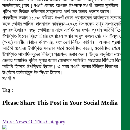
সানাউল্লাহ (অব.) নওগাঁ জেলায় আগমন উপলক্ষে নওগাঁ জেলার সুসজ্জিত
পুলিশ দল নির্বাচন কমিশনার মহোদয়কে গার্ড অব অনার প্রদান করেন।
পরবর্তীতে সকাল ১১.৩০ ঘটিকায় নওগাঁ জেলা প্রশাসকের কার্যালয়ের সম্মেলন
কক্ষে ভোটার তালিকা হালনাগাদ কার্যক্রম-২০২৫ উপলক্ষ্যে তথ্য সংগ্রহকারী,
সুপারভাইজার ও নতুন ভোটারদের সাথে মতবিনিময় সভায় প্রধান অতিথি হিসেবে
উপস্থিত ছিলেন ব্রিগেডিয়ার জেনারেল জনাব আবুল ফজল মোঃ সানাউল্লাহ
(অব.) মাননীয় নির্বাচন কমিশনার, বাংলাদেশ নির্বাচন কমিশন। এ সময় প্রধান
অতিথি মহোদয় উপস্থিত সকলের সাথে মতবিনিময় করেন, মতবিনিময় শেষে
উপস্থিত সাংবাদিকবৃন্দের বিভিন্ন প্রশ্নের জবাব দেন। উক্ত অনুষ্ঠানে নওগাঁ
জেলার সম্মানিত পুলিশ সুপার জনাব মোহাম্মদ সাফিউল সারোয়ার বিপিএম বিশেষ
অতিথি হিসেবে উপস্থিত ছিলেন। এ সময় নওগাঁ জেলার বিভিন্ন বিভাগের
ঊর্ধ্বতন কর্মকর্তাবৃন্দ উপস্থিত ছিলেন।
নওগাঁ #
Tag :
Please Share This Post in Your Social Media
More News Of This Category