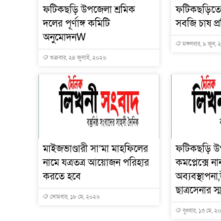
ফটিকছড়ি উপজেলা শ্রমিক
ফটিকছড়িতে
দলের পূর্ণাঙ্গ কমিটি
সবজি চাষ প্রশ
অনুমোদনW
মঙ্গলবার, ৯ জুন,
শুক্রবার, ২৪ জুলাই, ২০২৬
মাইজভাণ্ডারী সা’মা মাহফিলের
ফটিকছড়ি উপজে
নামে যত্রতত্র আয়োজন পরিহার
কমপ্লেক্সে ন
করতে হবে
অব্যবস্থাপন
ছাত্রসেনার স
সোমবার, ১৮ মে, ২০২৬
বুধবার, ১৩ মে, ২