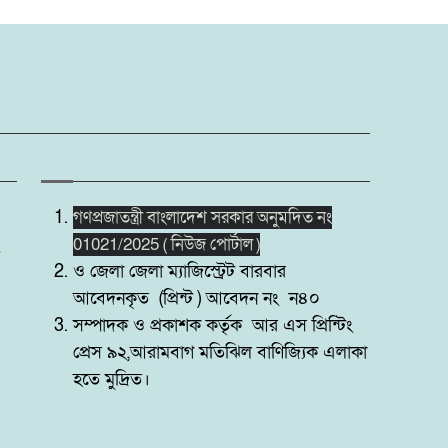
গণপ্রজাতন্ত্রী বাংলাদেশ সরকার অনুমদিত নং
01021/2025 ( নিউজ পোর্টাল )
ও জেলা জেলা ম্যাজিস্ট্রেট বারবার
আবেদনকৃত (প্রিন্ট ) আবেদন নং ন৪০
সম্পাদক ও প্রকাশক কর্তৃক আর এস প্রিন্টিং
প্রেস ৯২,আরামবাগ মতিঝিল বাণিজ্যিক এলাকা
হতে মুদ্রিত।