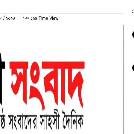
ার্চ ২০২৫
/
১৬৪ Time View
ভ