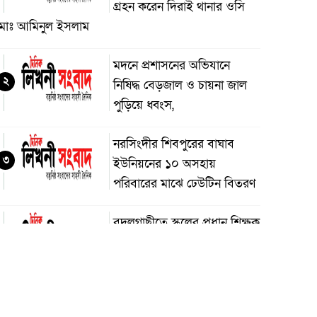
গ্রহন করেন দিরাই থানার ওসি
মোঃ আমিনুল ইসলাম
মদনে প্রশাসনের অভিযানে
২
নিষিদ্ধ বেড়জাল ও চায়না জাল
পুড়িয়ে ধ্বংস,
নরসিংদীর শিবপুরের বাঘাব
৩
ইউনিয়নের ১০ অসহায়
পরিবারের মাঝে ঢেউটিন বিতরণ
বদলগাছীতে স্কুলের প্রধান শিক্ষক
৪
কর্তৃক শিক্ষার্থীকে ধর্ষণ চেষ্টার
অভিযোগ, স্কুলে অগ্নিসংযোগ ও
াংচুর