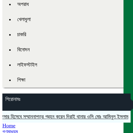
অপরাধ
খেলাধুলা
চাকরি
বিনোদন
লাইফস্টাইল
শিক্ষা
শিরোনামঃ
সার হিসেবে সম্মাননাপত্র গ্রহন করেন দিরাই থানার ওসি মোঃ আমিনুল ইসলাম
মদনে
Home
গণমাধ্যম