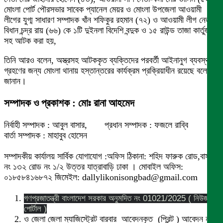
মোংলা পোর্ট পৌরসভার সাবেক প্যানেল মেয়র ও মোংলা উপজেলা আওয়ামী
লীগের যুগ্ম সাধারণ সম্পাদক খাঁন শফিকুর রহমান (৭২) ও আওয়ামী লীগ নেতা
বিধান চন্দ্র রায় (৬৬) কে ১টি দুইনলা বিদেশি বন্দুক ও ১৫ রাউন্ড তাজা কার্তুজ
সহ আটক করা হয়,
তিনি আরও বলেন, অস্ত্রসহ আটককৃত ব্যক্তিদের পরবর্তী আইনানুগ ব্যবস্থা
গ্রহণের জন্য মোংলা থানায় হস্তান্তরের কার্যক্রম প্রক্রিয়াধীন রয়েছে বলে
জানান।
সম্পাদক ও প্রকাশক : মোঃ রানা আহমেদ
নির্বাহী সম্পাদক : আবুল বাসার, প্রধান সম্পাদক : ফজলে রাব্বি
বার্তা সম্পাদক : মাহাবুব হোসেন
সম্পাদকীয় কার্যালয় সার্বিক যোগাযোগ :অফিস ঠিকানা: শহিদ ফারুক রোড,বাসা
নং ১৩২ রোড নং ১/২ উত্তর যাত্রাবাড়ি ঢাকা । মোবাইল অফিস:
০১৮৫৮৪১৬৮৭২ জিমেইল: dallylikonisongbad@gmail.com
গণপ্রজাতন্ত্রী বাংলাদেশ সরকার অনুমদিত নং 01021/2025 ( নিউজ
পোর্টাল )
ও জেলা জেলা ম্যাজিস্ট্রেট বারবার আবেদনকৃত (প্রিন্ট ) আবেদন নং