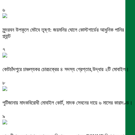
৬
সুন্দরবন উপকূলে মেটবে তৃষ্ণা: জয়মনির ঘোলে কোস্টগার্ডের আধুনিক পানির
প্ল্যান্ট
৭
কোটচাঁদপুরে চাঞ্চল্যকর চোরচক্রের ৪ সদস্য গ্রেপ্তার,উদ্ধার ২টি মোবাইল।
৮
পুটিজানায় মাদকবিরোধী মোবাইল কোর্ট, মাদক সেবনের দায়ে ৬ মাসের কারাদণ্ড।
৯