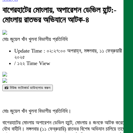
বাগেরহাটের মোংলায়, অপারেশন ডেভিল হান্ট:-
মোংলায় রাতভর অভিযানে আটক-৪
মোঃ জুয়েল খাঁন খুলনা বিভাগীয় প্রতিনিধি
Update Time : ০২:২৭:০০ অপরাহ্ন, মঙ্গলবার, ১১ ফেব্রুয়ারী
২০২৫
/
১২২ Time View
📸 নিউজ ফটোকার্ড ডাউনলোড করুন
মোঃ জুয়েল খাঁন খুলনা বিভাগীয় প্রতিনিধি।
বাগেরহাটের মোংলায় অপারেশন ডেভিল হান্টে, মোংলায় ৪ জনকে আটক করেছে
যৌথ বাহীনি। মঙ্গলবার (১১ ফেব্রুয়ারি) রাতভর বিশেষ অভিযান চালিয়ে তাদের