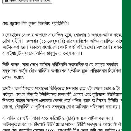
📸 নিউজ ফটোকার্ড ডাউনলোড করুন
মোঃ জুয়েল খাঁন খুলনা বিভাগীয় প্রতিনিধি।
বাগেরহাটের মোংলায় অপারেশন ডেভিল হান্টে, মোংলায় ৪ জনকে আটক করেছে
যৌথ বাহীনি। মঙ্গলবার (১১ ফেব্রুয়ারি) রাতভর বিশেষ অভিযান চালিয়ে তাদের
আটক করা হয়। সকালে বাংলাদেশ কোস্ট গার্ড পশ্চিম জোন অপারেশন কর্মকর্তা
লেফট্যানেন্ট কমান্ডার অনিক মাহ্‌মুদ এ তথ্য জানান।
তিনি বলেন, সারা দেশে বর্তমান পরিস্থিতি স্বাভাবিক রাখার লক্ষ্যে স্বরাষ্ট্র
মন্ত্রণালয় কর্তৃক যৌথ বাহিনীর অপারেশন ‘ডেভিল হান্ট’ পরিচালনার নির্দেশনা
দেওয়া হয়েছে।
তারই ধারাবাহিকতায় সংবাদের ভিত্তিতে মঙ্গলবার রাত ২টা থেকে ভোর ৬ টা
পর্যন্ত মোংলা চাঁদপাই ইউনিয়নের মালগাজী এলাকা এবং বুড়িডাঙ্গা ইউনিয়নের
দিগরাজ বাজার সংলগ্ন এলাকায় কোস্ট গার্ড পশ্চিম জোন অধীনস্থ বিসিজি বেইস
মোংলা, নৌবাহিনী ও পুলিশ এর সমন্বয়ে যৌথ অভিযান পরিচালনা করা হয়।
এ অভিযানে ওই এলাকা হতে সর্বমোট ৪ (চার) জনকে আটক করা হয়।
আটককৃতরা হলেন- চাঁদপাই ইউনিয়নের সাবেক ইউপি সদস্য ও আওয়ামী লীগ
নেতা মোঃ জাহাঙ্গীর হোসেন (৪৩), আওয়ামী লীগ নেতা-কর্মী মোঃ ডালিম (৫২),