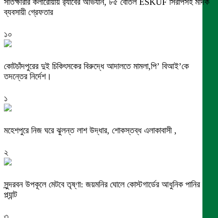
সাতক্ষীরার কলারোয়ায় র‍্যাবের অভিযান, ৮৫ বোতল ESKUF সিরাপসহ মাদক
ব্যবসায়ী গ্রেফতার
১০
কোটচাঁদপুরের দুই চিকিৎসকের বিরুদ্ধে আদালতে মামলা,পি’ বিআই’কে
তদন্তের নির্দেশ।
১
মহেশপুরে নিজ ঘরে ঝুলন্ত লাশ উদ্ধার, শোকস্তব্ধ এলাকাবাসী ,
২
সুন্দরবন উপকূলে মেটবে তৃষ্ণা: জয়মনির ঘোলে কোস্টগার্ডের আধুনিক পানির
প্ল্যান্ট
৩