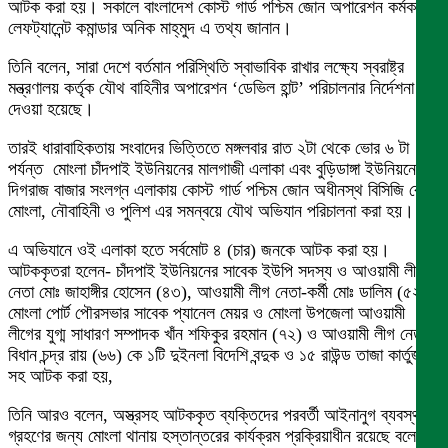
আটক করা হয়। সকালে বাংলাদেশ কোস্ট গার্ড পশ্চিম জোন অপারেশন কর্মকর্তা
লেফট্যানেন্ট কমান্ডার অনিক মাহ্‌মুদ এ তথ্য জানান।
তিনি বলেন, সারা দেশে বর্তমান পরিস্থিতি স্বাভাবিক রাখার লক্ষ্যে স্বরাষ্ট্র
মন্ত্রণালয় কর্তৃক যৌথ বাহিনীর অপারেশন ‘ডেভিল হান্ট’ পরিচালনার নির্দেশনা
দেওয়া হয়েছে।
তারই ধারাবাহিকতায় সংবাদের ভিত্তিতে মঙ্গলবার রাত ২টা থেকে ভোর ৬ টা
পর্যন্ত মোংলা চাঁদপাই ইউনিয়নের মালগাজী এলাকা এবং বুড়িডাঙ্গা ইউনিয়নের
দিগরাজ বাজার সংলগ্ন এলাকায় কোস্ট গার্ড পশ্চিম জোন অধীনস্থ বিসিজি বেইস
মোংলা, নৌবাহিনী ও পুলিশ এর সমন্বয়ে যৌথ অভিযান পরিচালনা করা হয়।
এ অভিযানে ওই এলাকা হতে সর্বমোট ৪ (চার) জনকে আটক করা হয়।
আটককৃতরা হলেন- চাঁদপাই ইউনিয়নের সাবেক ইউপি সদস্য ও আওয়ামী লীগ
নেতা মোঃ জাহাঙ্গীর হোসেন (৪৩), আওয়ামী লীগ নেতা-কর্মী মোঃ ডালিম (৫২),
মোংলা পোর্ট পৌরসভার সাবেক প্যানেল মেয়র ও মোংলা উপজেলা আওয়ামী
লীগের যুগ্ম সাধারণ সম্পাদক খাঁন শফিকুর রহমান (৭২) ও আওয়ামী লীগ নেতা
বিধান চন্দ্র রায় (৬৬) কে ১টি দুইনলা বিদেশি বন্দুক ও ১৫ রাউন্ড তাজা কার্তুজ
সহ আটক করা হয়,
তিনি আরও বলেন, অস্ত্রসহ আটককৃত ব্যক্তিদের পরবর্তী আইনানুগ ব্যবস্থা
গ্রহণের জন্য মোংলা থানায় হস্তান্তরের কার্যক্রম প্রক্রিয়াধীন রয়েছে বলে