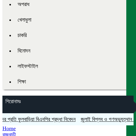
অপরাধ
খেলাধুলা
চাকরি
বিনোদন
লাইফস্টাইল
শিক্ষা
শিরোনামঃ
রতি ফুলবাড়িয়া বিএনপির শ্রদ্ধা নিবেদন
জুলাই বিপ্লব ও গণঅভ্যুত্থান দিবস যথ
Home
রাজবাড়ী