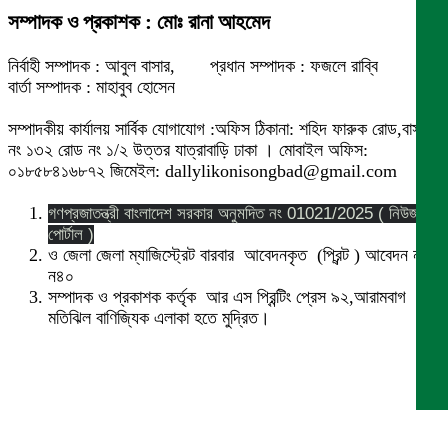
সম্পাদক ও প্রকাশক : মোঃ রানা আহমেদ
নির্বাহী সম্পাদক : আবুল বাসার, প্রধান সম্পাদক : ফজলে রাব্বি
বার্তা সম্পাদক : মাহাবুব হোসেন
সম্পাদকীয় কার্যালয় সার্বিক যোগাযোগ :অফিস ঠিকানা: শহিদ ফারুক রোড,বাসা
নং ১৩২ রোড নং ১/২ উত্তর যাত্রাবাড়ি ঢাকা । মোবাইল অফিস:
০১৮৫৮৪১৬৮৭২ জিমেইল: dallylikonisongbad@gmail.com
গণপ্রজাতন্ত্রী বাংলাদেশ সরকার অনুমদিত নং 01021/2025 ( নিউজ
পোর্টাল )
ও জেলা জেলা ম্যাজিস্ট্রেট বারবার আবেদনকৃত (প্রিন্ট ) আবেদন নং
ন৪০
সম্পাদক ও প্রকাশক কর্তৃক আর এস প্রিন্টিং প্রেস ৯২,আরামবাগ
মতিঝিল বাণিজ্যিক এলাকা হতে মুদ্রিত।