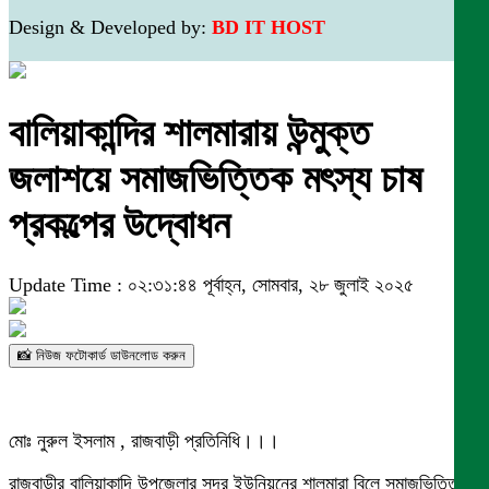
Design & Developed by:
BD IT HOST
বালিয়াকান্দির শালমারায় উন্মুক্ত
জলাশয়ে সমাজভিত্তিক মৎস্য চাষ
প্রকল্পের উদ্বোধন
Update Time : ০২:৩১:৪৪ পূর্বাহ্ন, সোমবার, ২৮ জুলাই ২০২৫
📸 নিউজ ফটোকার্ড ডাউনলোড করুন
মোঃ নুরুল ইসলাম , রাজবাড়ী প্রতিনিধি।।।
রাজবাড়ীর বালিয়াকান্দি উপজেলার সদর ইউনিয়নের শালমারা বিলে সমাজভিত্তিক