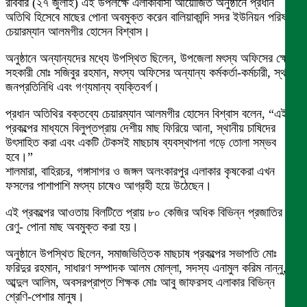
রবিবার (২৭ জুলাই) এই উপলক্ষে এলাকাবাসী আয়োজিত অনুষ্ঠানে প্রধান
অতিথি হিসেবে মাছের পোনা অবমুক্ত করেন বালিয়াকান্দি সদর ইউনিয়ন পরিষদের
চেয়ারম্যান আলমগীর হোসেন বিশ্বাস।
অনুষ্ঠানে অন্যান্যদের মধ্যে উপস্থিত ছিলেন, উপজেলা মৎস্য অফিসের ক্ষেত্র
সহকারী মোঃ সজিবুর রহমান, মৎস্য অফিসের অন্যান্য কর্মকর্তা-কর্মচারী, স্থানীয়
জনপ্রতিনিধি এবং গণ্যমান্য ব্যক্তিবর্গ।
প্রধান অতিথির বক্তব্যে চেয়ারম্যান আলমগীর হোসেন বিশ্বাস বলেন, “এই
প্রকল্পের মাধ্যমে বিলুপ্তপ্রায় দেশীয় মাছ ফিরিয়ে আনা, স্থানীয় চাষিদের
উৎসাহিত করা এবং একটি টেকসই মাছচাষ ব্যবস্থাপনা গড়ে তোলা সম্ভব
হবে।”
শালমারা, বাহিরচর, গঙ্গাসাগর ও জঙ্গল অলংকারপুর এলাকার কৃষকেরা এখন
ফসলের পাশাপাশি মৎস্য চাষেও আগ্রহী হয়ে উঠেছেন।
এই প্রকল্পের আওতায় বিলটিতে প্রায় ৮০ কেজির অধিক বিভিন্ন প্রজাতির
রেণু- পোনা মাছ অবমুক্ত করা হয়।
অনুষ্ঠানে উপস্থিত ছিলেন, সমাজভিত্তিক মাছচাষ প্রকল্পের সভাপতি মোঃ
ফরিদুর রহমান, সাধারণ সম্পাদক আলম মোল্লা, সদস্য এনামুল করিম নান্নু,
আব্দুল আলিম, অবসরপ্রাপ্ত শিক্ষক মোঃ আবু জাফরসহ এলাকার বিভিন্ন
শ্রেণি-পেশার মানুষ।