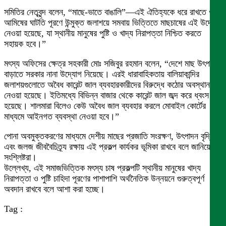
সমিতির নেতৃবৃন্দ বলেন, “মাছে-ভাতে বাঙালি”—এই ঐতিহ্যকে ধরে রাখতে ও
আমিষের ঘাটতি পূরণে উন্মুক্ত জলাশয়ে সমবায় ভিত্তিতে মাছচাষের এই উদ্যোগ
নেওয়া হয়েছে, যা স্থানীয় মানুষের পুষ্টি ও খাদ্য নিরাপত্তা নিশ্চিত করতে
সহায়ক হবে।”
মৎস্য অফিসের ক্ষেত্র সহকারী মোঃ সজিবুর রহমান বলেন, “দেশে মাছ উৎপাদন
বাড়াতে সরকার নানা উদ্যোগ নিয়েছে। এরই ধারাবাহিকতায় বালিয়াকান্দির
জলাশয়গুলোতে অবৈধ কারেন্ট জাল ব্যবহারকারীদের বিরুদ্ধে কঠোর অবস্থান
নেওয়া হয়েছে। ইতিমধ্যে বিভিন্ন বাজার থেকে কারেন্ট জাল জব্দ করে ধ্বংস করা
হয়েছে। শালমারা বিলেও কেউ অবৈধ জাল ব্যবহার করলে মোবাইল কোর্টের
মাধ্যমে আইনগত ব্যবস্থা নেওয়া হবে।”
পোনা অবমুক্তকরণের মাধ্যমে দেশীয় মাছের প্রজাতি সংরক্ষণ, উৎপাদন বৃদ্ধি
এবং জলজ জীববৈচিত্র্য রক্ষায় এই প্রকল্প কার্যকর ভূমিকা রাখবে বলে জানিয়েছেন
সংশ্লিষ্টরা।
উল্লেখ্য, এই সমাজভিত্তিক মৎস্য চাষ প্রকল্পটি স্থানীয় মানুষের খাদ্য
নিরাপত্তা ও পুষ্টি চাহিদা পূরণের পাশাপাশি অর্থনৈতিক উন্নয়নে গুরুত্বপূর্ণ
অবদান রাখবে বলে আশা করা হচ্ছে।
Tag :