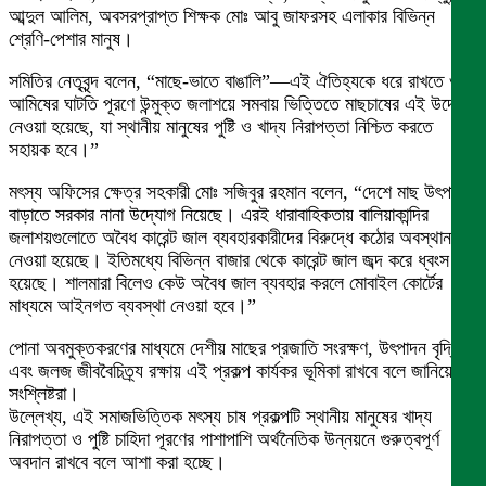
আব্দুল আলিম, অবসরপ্রাপ্ত শিক্ষক মোঃ আবু জাফরসহ এলাকার বিভিন্ন
শ্রেণি-পেশার মানুষ।
সমিতির নেতৃবৃন্দ বলেন, “মাছে-ভাতে বাঙালি”—এই ঐতিহ্যকে ধরে রাখতে ও
আমিষের ঘাটতি পূরণে উন্মুক্ত জলাশয়ে সমবায় ভিত্তিতে মাছচাষের এই উদ্যোগ
নেওয়া হয়েছে, যা স্থানীয় মানুষের পুষ্টি ও খাদ্য নিরাপত্তা নিশ্চিত করতে
সহায়ক হবে।”
মৎস্য অফিসের ক্ষেত্র সহকারী মোঃ সজিবুর রহমান বলেন, “দেশে মাছ উৎপাদন
বাড়াতে সরকার নানা উদ্যোগ নিয়েছে। এরই ধারাবাহিকতায় বালিয়াকান্দির
জলাশয়গুলোতে অবৈধ কারেন্ট জাল ব্যবহারকারীদের বিরুদ্ধে কঠোর অবস্থান
নেওয়া হয়েছে। ইতিমধ্যে বিভিন্ন বাজার থেকে কারেন্ট জাল জব্দ করে ধ্বংস করা
হয়েছে। শালমারা বিলেও কেউ অবৈধ জাল ব্যবহার করলে মোবাইল কোর্টের
মাধ্যমে আইনগত ব্যবস্থা নেওয়া হবে।”
পোনা অবমুক্তকরণের মাধ্যমে দেশীয় মাছের প্রজাতি সংরক্ষণ, উৎপাদন বৃদ্ধি
এবং জলজ জীববৈচিত্র্য রক্ষায় এই প্রকল্প কার্যকর ভূমিকা রাখবে বলে জানিয়েছেন
সংশ্লিষ্টরা।
উল্লেখ্য, এই সমাজভিত্তিক মৎস্য চাষ প্রকল্পটি স্থানীয় মানুষের খাদ্য
নিরাপত্তা ও পুষ্টি চাহিদা পূরণের পাশাপাশি অর্থনৈতিক উন্নয়নে গুরুত্বপূর্ণ
অবদান রাখবে বলে আশা করা হচ্ছে।