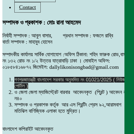
Contact
সম্পাদক ও প্রকাশক : মোঃ রানা আহমেদ
নির্বাহী সম্পাদক : আবুল বাসার, প্রধান সম্পাদক : ফজলে রাব্বি
বার্তা সম্পাদক : মাহাবুব হোসেন
সম্পাদকীয় কার্যালয় সার্বিক যোগাযোগ :অফিস ঠিকানা: শহিদ ফারুক রোড,বাসা
নং ১৩২ রোড নং ১/২ উত্তর যাত্রাবাড়ি ঢাকা । মোবাইল অফিস:
০১৮৫৮৪১৬৮৭২ জিমেইল: dallylikonisongbad@gmail.com
গণপ্রজাতন্ত্রী বাংলাদেশ সরকার অনুমদিত নং 01021/2025 ( নিউজ
পোর্টাল )
ও জেলা জেলা ম্যাজিস্ট্রেট বারবার আবেদনকৃত (প্রিন্ট ) আবেদন নং
ন৪০
সম্পাদক ও প্রকাশক কর্তৃক আর এস প্রিন্টিং প্রেস ৯২,আরামবাগ
মতিঝিল বাণিজ্যিক এলাকা হতে মুদ্রিত।
বাংলাদেশ কপিরাইট আবেদনকৃত