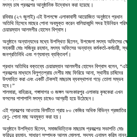
মৎস্য চাষ প্রকল্পের আনুষ্ঠানিক উদ্বোধন করা হয়েছে।
রবিবার (২৭ জুলাই) এই উপলক্ষে এলাকাবাসী আয়োজিত অনুষ্ঠানে প্রধান
অতিথি হিসেবে মাছের পোনা অবমুক্ত করেন বালিয়াকান্দি সদর ইউনিয়ন পরিষদের
চেয়ারম্যান আলমগীর হোসেন বিশ্বাস।
অনুষ্ঠানে অন্যান্যদের মধ্যে উপস্থিত ছিলেন, উপজেলা মৎস্য অফিসের ক্ষেত্র
সহকারী মোঃ সজিবুর রহমান, মৎস্য অফিসের অন্যান্য কর্মকর্তা-কর্মচারী, স্থানীয়
জনপ্রতিনিধি এবং গণ্যমান্য ব্যক্তিবর্গ।
প্রধান অতিথির বক্তব্যে চেয়ারম্যান আলমগীর হোসেন বিশ্বাস বলেন, “এই
প্রকল্পের মাধ্যমে বিলুপ্তপ্রায় দেশীয় মাছ ফিরিয়ে আনা, স্থানীয় চাষিদের
উৎসাহিত করা এবং একটি টেকসই মাছচাষ ব্যবস্থাপনা গড়ে তোলা সম্ভব
হবে।”
শালমারা, বাহিরচর, গঙ্গাসাগর ও জঙ্গল অলংকারপুর এলাকার কৃষকেরা এখন
ফসলের পাশাপাশি মৎস্য চাষেও আগ্রহী হয়ে উঠেছেন।
এই প্রকল্পের আওতায় বিলটিতে প্রায় ৮০ কেজির অধিক বিভিন্ন প্রজাতির
রেণু- পোনা মাছ অবমুক্ত করা হয়।
অনুষ্ঠানে উপস্থিত ছিলেন, সমাজভিত্তিক মাছচাষ প্রকল্পের সভাপতি মোঃ
ফরিদুর রহমান, সাধারণ সম্পাদক আলম মোল্লা, সদস্য এনামুল করিম নান্নু,