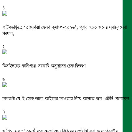
৪
ফটিকছড়িতে ‘তাজকিয়া হেলথ ক্যাম্প-২০২৬’, প্রায় ৭০০ জনের স্বাস্থ্যসেবা
প্রদান,
৫
ঝিনাইদহের কালীগঞ্জে সরকারি অনুদানের চেক বিতরণ
৬
অপরাধী যে-ই হোক তাকে আইনের আওতায় নিয়ে আসতে হবে- এটর্নি জেনারেল
৭
জামিনে মুক্ত’ বেনজীরকে দেশে এনে বিচারের মুখোমুখি করা হবে: পররাষ্ট্র