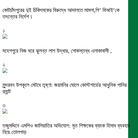
কোটচাঁদপুরের দুই চিকিৎসকের বিরুদ্ধে আদালতে মামলা,পি’ বিআই’কে
তদন্তের নির্দেশ।
১
মহেশপুরে নিজ ঘরে ঝুলন্ত লাশ উদ্ধার, শোকস্তব্ধ এলাকাবাসী ,
২
সুন্দরবন উপকূলে মেটবে তৃষ্ণা: জয়মনির ঘোলে কোস্টগার্ডের আধুনিক পানির
প্ল্যান্ট
৩
তজুমদ্দিনে এমপিও জালিয়াতির অভিযোগ: মৃত শিক্ষকের ব্যাংক হিসাব ব্যবহার
নিয়ে তোলপাড়