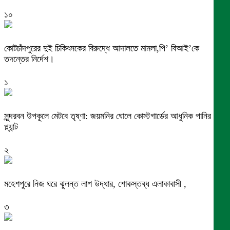
১০
কোটচাঁদপুরের দুই চিকিৎসকের বিরুদ্ধে আদালতে মামলা,পি’ বিআই’কে
তদন্তের নির্দেশ।
১
সুন্দরবন উপকূলে মেটবে তৃষ্ণা: জয়মনির ঘোলে কোস্টগার্ডের আধুনিক পানির
প্ল্যান্ট
২
মহেশপুরে নিজ ঘরে ঝুলন্ত লাশ উদ্ধার, শোকস্তব্ধ এলাকাবাসী ,
৩