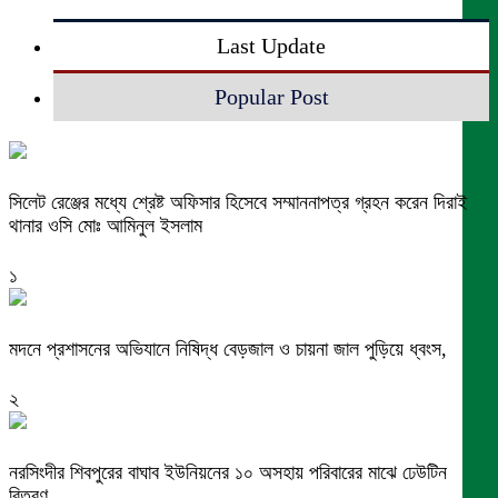
Last Update
Popular Post
সিলেট রেঞ্জের মধ্যে শ্রেষ্ট অফিসার হিসেবে সম্মাননাপত্র গ্রহন করেন দিরাই
থানার ওসি মোঃ আমিনুল ইসলাম
১
মদনে প্রশাসনের অভিযানে নিষিদ্ধ বেড়জাল ও চায়না জাল পুড়িয়ে ধ্বংস,
২
নরসিংদীর শিবপুরের বাঘাব ইউনিয়নের ১০ অসহায় পরিবারের মাঝে ঢেউটিন
বিতরণ