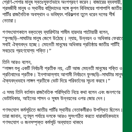
শ্রেণি-পেশার মানুষ স্বতঃস্ফূর্তভাবে অংশগ্রহণ করেন। বাজারের ব্যবসায়ী,
শ্রমজীবী মানুষ ও স্থানীয় বাসিন্দাদের সঙ্গে কুশল বিনিময়ের পাশাপাশি জাতীয়
পার্টির রাজনৈতিক অবস্থান ও ভবিষ্যৎ পরিকল্পনা তুলে ধরেন দলের শীর্ষ
নেতারা।
গণসংযোগকালে বক্তব্যে ব্যারিস্টার শামীম হায়দার পাটোয়ারী বলেন,
“ফুলছড়ি–সাঘাটার মানুষ জেগে উঠেছে। ন্যায়, উন্নয়ন ও অধিকার ফেরাতে
সবাই ঐক্যবদ্ধ হচ্ছে। মেহনতী মানুষের অধিকার প্রতিষ্ঠায় জাতীয় পার্টিই
সবচেয়ে গ্রহণযোগ্য শক্তি।”
তিনি আরও বলেন,
“লাঙ্গল শুধু একটি নির্বাচনী প্রতীক নয়, এটি আজ মেহনতী মানুষের শক্তি ও
প্রতিবাদের প্রতীক। ইনশাআল্লাহ আগামী নির্বাচনে ফুলছড়ি–সাঘাটার মানুষ
ঐক্যবদ্ধভাবে লাঙ্গল প্রতীকে ভোট দিয়ে পরিবর্তনের সূচনা করবে।”
এ সময় তিনি বর্তমান রাজনৈতিক পরিস্থিতি নিয়ে কথা বলেন এবং জনগণের
ভোটাধিকার, আইনের শাসন ও সুষম উন্নয়নের ওপর জোর দেন।
গণসংযোগ কর্মসূচিতে জাতীয় পার্টির স্থানীয় নেতাকর্মীরাও উপস্থিত ছিলেন।
তারা জানান, তৃণমূল পর্যায়ে দলকে আরও সুসংগঠিত করতে ধারাবাহিকভাবে
গণসংযোগ ও জনসম্পৃক্ত কর্মসূচি অব্যাহত থাকবে