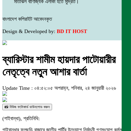
মতিঝিল বাণিজ্যিক এলাকা হতে মুদ্রিত।
বাংলাদেশ কপিরাইট আবেদনকৃত
Design & Developed by:
BD IT HOST
ব্যারিস্টার শামীম হায়দার পাটোয়ারীর
নেতৃত্বে নতুন আশার বার্তা
Update Time : ০৪:৫২:০৫ অপরাহ্ন, শনিবার, ২৪ জানুয়ারী ২০২৬
📸 নিউজ ফটোকার্ড ডাউনলোড করুন
(গাইবান্ধা), প্রতিনিধি:
গাইবান্ধার ফুলছড়ি বাজারে জাতীয় পার্টির উদ্যোগে নির্বাচনী গণসংযোগ কর্মসূচি