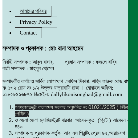
আমাদের পরিবার
Privacy Policy
Contact
সম্পাদক ও প্রকাশক : মোঃ রানা আহমেদ
নির্বাহী সম্পাদক : আবুল বাসার, প্রধান সম্পাদক : ফজলে রাব্বি
বার্তা সম্পাদক : মাহাবুব হোসেন
সম্পাদকীয় কার্যালয় সার্বিক যোগাযোগ :অফিস ঠিকানা: শহিদ ফারুক রোড,বাসা
নং ১৩২ রোড নং ১/২ উত্তর যাত্রাবাড়ি ঢাকা । মোবাইল অফিস:
০১৮৫৮৪১৬৮৭২ জিমেইল: dallylikonisongbad@gmail.com
গণপ্রজাতন্ত্রী বাংলাদেশ সরকার অনুমদিত নং 01021/2025 ( নিউজ
পোর্টাল )
ও জেলা জেলা ম্যাজিস্ট্রেট বারবার আবেদনকৃত (প্রিন্ট ) আবেদন নং
ন৪০
সম্পাদক ও প্রকাশক কর্তৃক আর এস প্রিন্টিং প্রেস ৯২,আরামবাগ