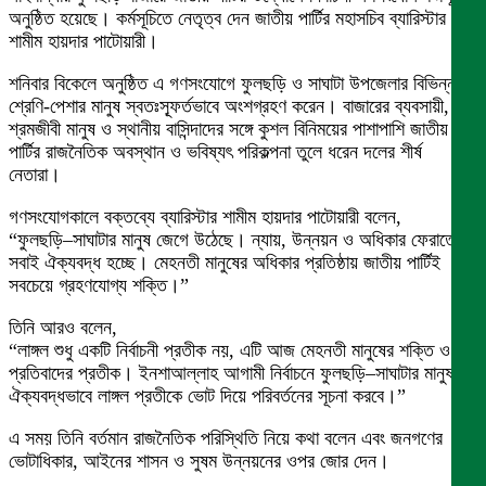
অনুষ্ঠিত হয়েছে। কর্মসূচিতে নেতৃত্ব দেন জাতীয় পার্টির মহাসচিব ব্যারিস্টার
শামীম হায়দার পাটোয়ারী।
শনিবার বিকেলে অনুষ্ঠিত এ গণসংযোগে ফুলছড়ি ও সাঘাটা উপজেলার বিভিন্ন
শ্রেণি-পেশার মানুষ স্বতঃস্ফূর্তভাবে অংশগ্রহণ করেন। বাজারের ব্যবসায়ী,
শ্রমজীবী মানুষ ও স্থানীয় বাসিন্দাদের সঙ্গে কুশল বিনিময়ের পাশাপাশি জাতীয়
পার্টির রাজনৈতিক অবস্থান ও ভবিষ্যৎ পরিকল্পনা তুলে ধরেন দলের শীর্ষ
নেতারা।
গণসংযোগকালে বক্তব্যে ব্যারিস্টার শামীম হায়দার পাটোয়ারী বলেন,
“ফুলছড়ি–সাঘাটার মানুষ জেগে উঠেছে। ন্যায়, উন্নয়ন ও অধিকার ফেরাতে
সবাই ঐক্যবদ্ধ হচ্ছে। মেহনতী মানুষের অধিকার প্রতিষ্ঠায় জাতীয় পার্টিই
সবচেয়ে গ্রহণযোগ্য শক্তি।”
তিনি আরও বলেন,
“লাঙ্গল শুধু একটি নির্বাচনী প্রতীক নয়, এটি আজ মেহনতী মানুষের শক্তি ও
প্রতিবাদের প্রতীক। ইনশাআল্লাহ আগামী নির্বাচনে ফুলছড়ি–সাঘাটার মানুষ
ঐক্যবদ্ধভাবে লাঙ্গল প্রতীকে ভোট দিয়ে পরিবর্তনের সূচনা করবে।”
এ সময় তিনি বর্তমান রাজনৈতিক পরিস্থিতি নিয়ে কথা বলেন এবং জনগণের
ভোটাধিকার, আইনের শাসন ও সুষম উন্নয়নের ওপর জোর দেন।