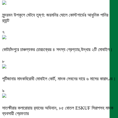
সুন্দরবন উপকূলে মেটবে তৃষ্ণা: জয়মনির ঘোলে কোস্টগার্ডের আধুনিক পানির
প্ল্যান্ট
৭
কোটচাঁদপুরে চাঞ্চল্যকর চোরচক্রের ৪ সদস্য গ্রেপ্তার,উদ্ধার ২টি মোবাইল।
৮
পুটিজানায় মাদকবিরোধী মোবাইল কোর্ট, মাদক সেবনের দায়ে ৬ মাসের কারাদণ্ড।
৯
সাতক্ষীরার কলারোয়ায় র‍্যাবের অভিযান, ৮৫ বোতল ESKUF সিরাপসহ মাদক
ব্যবসায়ী গ্রেফতার