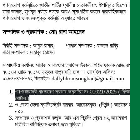
গণসংযোগ কর্মসূচিতে জাতীয় পার্টির স্থানীয় নেতাকর্মীরাও উপস্থিত ছিলেন।
তারা জানান, তৃণমূল পর্যায়ে দলকে আরও সুসংগঠিত করতে ধারাবাহিকভাবে
গণসংযোগ ও জনসম্পৃক্ত কর্মসূচি অব্যাহত থাকবে
সম্পাদক ও প্রকাশক : মোঃ রানা আহমেদ
নির্বাহী সম্পাদক : আবুল বাসার, প্রধান সম্পাদক : ফজলে রাব্বি
বার্তা সম্পাদক : মাহাবুব হোসেন
সম্পাদকীয় কার্যালয় সার্বিক যোগাযোগ :অফিস ঠিকানা: শহিদ ফারুক রোড,বাসা
নং ১৩২ রোড নং ১/২ উত্তর যাত্রাবাড়ি ঢাকা । মোবাইল অফিস:
০১৮৫৮৪১৬৮৭২ জিমেইল: dallylikonisongbad@gmail.com
গণপ্রজাতন্ত্রী বাংলাদেশ সরকার অনুমদিত নং 01021/2025 ( নিউজ
পোর্টাল )
ও জেলা জেলা ম্যাজিস্ট্রেট বারবার আবেদনকৃত (প্রিন্ট ) আবেদন নং
ন৪০
সম্পাদক ও প্রকাশক কর্তৃক আর এস প্রিন্টিং প্রেস ৯২,আরামবাগ
মতিঝিল বাণিজ্যিক এলাকা হতে মুদ্রিত।