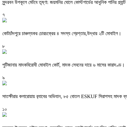
সুন্দরবন উপকূলে মেটবে তৃষ্ণা: জয়মনির ঘোলে কোস্টগার্ডের আধুনিক পানির প্ল্যান্ট
৭
কোটচাঁদপুরে চাঞ্চল্যকর চোরচক্রের ৪ সদস্য গ্রেপ্তার,উদ্ধার ২টি মোবাইল।
৮
পুটিজানায় মাদকবিরোধী মোবাইল কোর্ট, মাদক সেবনের দায়ে ৬ মাসের কারাদণ্ড।
৯
সাতক্ষীরার কলারোয়ায় র‍্যাবের অভিযান, ৮৫ বোতল ESKUF সিরাপসহ মাদক ব্য
১০