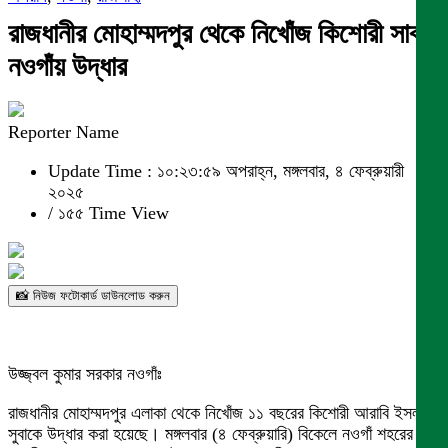
রাজধানীর মোহাম্মদপুর থেকে নিখোঁজ কিশোরী সাবা
নওগাঁয় উদ্ধার
Reporter Name
Update Time : ১০:২৩:৫৯ অপরাহ্ন, মঙ্গলবার, ৪ ফেব্রুয়ারী
২০২৫
/
১৫৫ Time View
📸 নিউজ ফটোকার্ড ডাউনলোড করুন
উজ্জ্বল কুমার সরকার নওগাঁঃ
রাজধানীর মোহাম্মদপুর এলাকা থেকে নিখোঁজ ১১ বছরের কিশোরী আরাবি ইসলাম
সুবাকে উদ্ধার করা হয়েছে। মঙ্গলবার (৪ ফেব্রুয়ারি) বিকেলে নওগাঁ শহরের