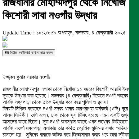
রাজধানীর মোহাম্মদপুর থেকে নিখোঁজ
কিশোরী সাবা নওগাঁয় উদ্ধার
Update Time : ১০:২৩:৫৯ অপরাহ্ন, মঙ্গলবার, ৪ ফেব্রুয়ারী ২০২৫
📸 নিউজ ফটোকার্ড ডাউনলোড করুন
উজ্জ্বল কুমার সরকার নওগাঁঃ
রাজধানীর মোহাম্মদপুর এলাকা থেকে নিখোঁজ ১১ বছরের কিশোরী আরাবি ইসলাম
সুবাকে উদ্ধার করা হয়েছে। মঙ্গলবার (৪ ফেব্রুয়ারি) বিকেলে নওগাঁ শহরের
আরজি মধ্যপাড়া থেকে তাকে উদ্ধার করে করে পুলিশ ও র‌্যাব।
বিষয়টি নিশ্চিত করেছেন নওগাঁ সদরর থানার ভারপ্রাপ্ত কর্মকর্তা (ওসি) নূরে
আলম সিদ্দিকী। ওসি বলেন, ঢাকা থেকে সুবা মিসিং হয়েছে এমন একটি তথ্য
আমাদের কাছে ছিলো। সুবা নওগাঁ অবস্থান করছে এমন তথ্যের ভিত্তিতে
আরজি নওগাঁ মধ্যপাড়া এলাকায় তার কথিত প্রেমিক মুমিনের বাসায় অভিযান
চালানো হয়। মুমিনের বাবাকে আটক করে জিজ্ঞাসাবাদ করার পরে তারা স্বীকার