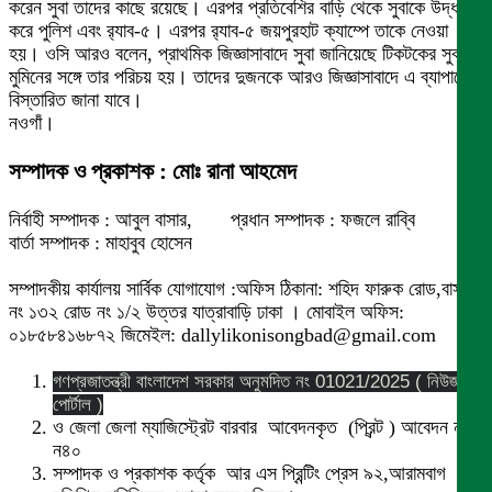
করেন সুবা তাদের কাছে রয়েছে। এরপর প্রতিবেশির বাড়ি থেকে সুবাকে উদ্ধার
করে পুলিশ এবং র‌্যাব-৫। এরপর র‌্যাব-৫ জয়পুরহাট ক্যাম্পে তাকে নেওয়া
হয়। ওসি আরও বলেন, প্রাথমিক জিজ্ঞাসাবাদে সুবা জানিয়েছে টিকটকের সুবাদে
মুমিনের সঙ্গে তার পরিচয় হয়। তাদের দুজনকে আরও জিজ্ঞাসাবাদে এ ব্যাপারে
বিস্তারিত জানা যাবে।
নওগাঁ।
সম্পাদক ও প্রকাশক : মোঃ রানা আহমেদ
নির্বাহী সম্পাদক : আবুল বাসার, প্রধান সম্পাদক : ফজলে রাব্বি
বার্তা সম্পাদক : মাহাবুব হোসেন
সম্পাদকীয় কার্যালয় সার্বিক যোগাযোগ :অফিস ঠিকানা: শহিদ ফারুক রোড,বাসা
নং ১৩২ রোড নং ১/২ উত্তর যাত্রাবাড়ি ঢাকা । মোবাইল অফিস:
০১৮৫৮৪১৬৮৭২ জিমেইল: dallylikonisongbad@gmail.com
গণপ্রজাতন্ত্রী বাংলাদেশ সরকার অনুমদিত নং 01021/2025 ( নিউজ
পোর্টাল )
ও জেলা জেলা ম্যাজিস্ট্রেট বারবার আবেদনকৃত (প্রিন্ট ) আবেদন নং
ন৪০
সম্পাদক ও প্রকাশক কর্তৃক আর এস প্রিন্টিং প্রেস ৯২,আরামবাগ