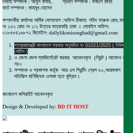
নির্বাহী সম্পাদক : আবুল বাসার, প্রধান সম্পাদক : ফজলে রাব্বি
বার্তা সম্পাদক : মাহাবুব হোসেন
সম্পাদকীয় কার্যালয় সার্বিক যোগাযোগ :অফিস ঠিকানা: শহিদ ফারুক রোড,বাসা
নং ১৩২ রোড নং ১/২ উত্তর যাত্রাবাড়ি ঢাকা । মোবাইল অফিস:
০১৮৫৮৪১৬৮৭২ জিমেইল: dallylikonisongbad@gmail.com
গণপ্রজাতন্ত্রী বাংলাদেশ সরকার অনুমদিত নং 01021/2025 ( নিউজ
পোর্টাল )
ও জেলা জেলা ম্যাজিস্ট্রেট বারবার আবেদনকৃত (প্রিন্ট ) আবেদন নং
ন৪০
সম্পাদক ও প্রকাশক কর্তৃক আর এস প্রিন্টিং প্রেস ৯২,আরামবাগ
মতিঝিল বাণিজ্যিক এলাকা হতে মুদ্রিত।
বাংলাদেশ কপিরাইট আবেদনকৃত
Design & Developed by:
BD IT HOST