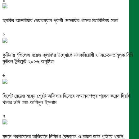
দুমকির আঙ্গারিয়ায় চেয়ারম্যান প্রার্থী দেলোয়ার খানের মতবিনিময় সভা
৫
কুষ্টিয়ায় ‘ভিলেজ বয়েজ ক্লাব’র উদ্যোগে মাদকবিরোধী ও সচেতনতামূলক মিনি
ফুটবল টুর্নামেন্ট ২০২৬ অনুষ্ঠিত
৬
সিলেট রেঞ্জের মধ্যে শ্রেষ্ট অফিসার হিসেবে সম্মাননাপত্র গ্রহন করেন দিরাই
থানার ওসি মোঃ আমিনুল ইসলাম
৭
মদনে প্রশাসনের অভিযানে নিষিদ্ধ বেড়জাল ও চায়না জাল পুড়িয়ে ধ্বংস,