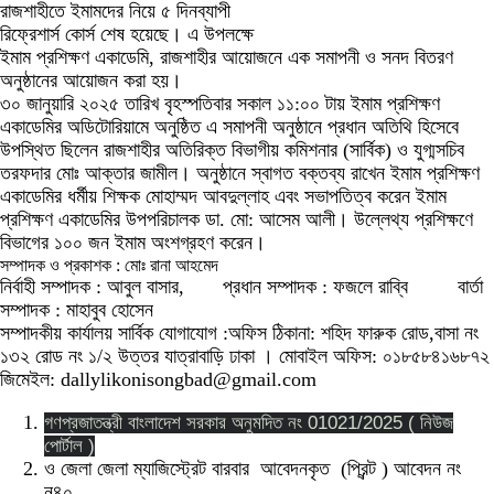
রাজশাহীতে ইমামদের নিয়ে ৫ দিনব্যাপী
রিফ্রেশার্স কোর্স শেষ হয়েছে। এ উপলক্ষে
ইমাম প্রশিক্ষণ একাডেমি, রাজশাহীর আয়োজনে এক সমাপনী ও সনদ বিতরণ
অনুষ্ঠানের আয়োজন করা হয়।
৩০ জানুয়ারি ২০২৫ তারিখ বৃহস্পতিবার সকাল ১১:০০ টায় ইমাম প্রশিক্ষণ
একাডেমির অডিটোরিয়ামে অনুষ্ঠিত এ সমাপনী অনুষ্ঠানে প্রধান অতিথি হিসেবে
উপস্থিত ছিলেন রাজশাহীর অতিরিক্ত বিভাগীয় কমিশনার (সার্বিক) ও যুগ্মসচিব
তরফদার মোঃ আক্তার জামীল। অনুষ্ঠানে স্বাগত বক্তব্য রাখেন ইমাম প্রশিক্ষণ
একাডেমির ধর্মীয় শিক্ষক মোহাম্মদ আবদুল্লাহ এবং সভাপতিত্ব করেন ইমাম
প্রশিক্ষণ একাডেমির উপপরিচালক ডা. মো: আসেম আলী। উল্লেথ্য প্রশিক্ষণে
বিভাগের ১০০ জন ইমাম অংশগ্রহণ করেন।
সম্পাদক ও প্রকাশক : মোঃ রানা আহমেদ
নির্বাহী সম্পাদক : আবুল বাসার, প্রধান সম্পাদক : ফজলে রাব্বি বার্তা
সম্পাদক : মাহাবুব হোসেন
সম্পাদকীয় কার্যালয় সার্বিক যোগাযোগ :অফিস ঠিকানা: শহিদ ফারুক রোড,বাসা নং
১৩২ রোড নং ১/২ উত্তর যাত্রাবাড়ি ঢাকা । মোবাইল অফিস: ০১৮৫৮৪১৬৮৭২
জিমেইল: dallylikonisongbad@gmail.com
গণপ্রজাতন্ত্রী বাংলাদেশ সরকার অনুমদিত নং 01021/2025 ( নিউজ
পোর্টাল )
ও জেলা জেলা ম্যাজিস্ট্রেট বারবার আবেদনকৃত (প্রিন্ট ) আবেদন নং
ন৪০