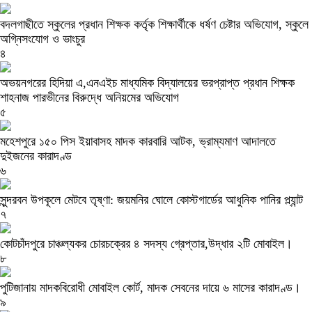
বদলগাছীতে স্কুলের প্রধান শিক্ষক কর্তৃক শিক্ষার্থীকে ধর্ষণ চেষ্টার অভিযোগ, স্কুলে
অগ্নিসংযোগ ও ভাংচুর
৪
অভয়নগরের হিদিয়া এ,এনএইচ মাধ্যমিক বিদ্যালয়ের ভরপ্রাপ্ত প্রধান শিক্ষক
শাহনাজ পারভীনের বিরুদ্ধে অনিয়মের অভিযোগ
৫
মহেশপুরে ১৫০ পিস ইয়াবাসহ মাদক কারবারি আটক, ভ্রাম্যমাণ আদালতে
দুইজনের কারাদণ্ড
৬
সুন্দরবন উপকূলে মেটবে তৃষ্ণা: জয়মনির ঘোলে কোস্টগার্ডের আধুনিক পানির প্ল্যান্ট
৭
কোটচাঁদপুরে চাঞ্চল্যকর চোরচক্রের ৪ সদস্য গ্রেপ্তার,উদ্ধার ২টি মোবাইল।
৮
পুটিজানায় মাদকবিরোধী মোবাইল কোর্ট, মাদক সেবনের দায়ে ৬ মাসের কারাদণ্ড।
৯