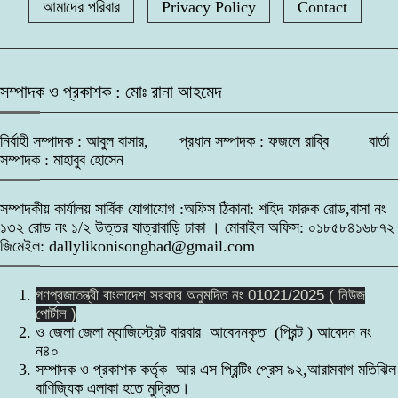
আমাদের পরিবার
Privacy Policy
Contact
সম্পাদক ও প্রকাশক : মোঃ রানা আহমেদ
নির্বাহী সম্পাদক : আবুল বাসার, প্রধান সম্পাদক : ফজলে রাব্বি বার্তা
সম্পাদক : মাহাবুব হোসেন
সম্পাদকীয় কার্যালয় সার্বিক যোগাযোগ :অফিস ঠিকানা: শহিদ ফারুক রোড,বাসা নং
১৩২ রোড নং ১/২ উত্তর যাত্রাবাড়ি ঢাকা । মোবাইল অফিস: ০১৮৫৮৪১৬৮৭২
জিমেইল: dallylikonisongbad@gmail.com
গণপ্রজাতন্ত্রী বাংলাদেশ সরকার অনুমদিত নং 01021/2025 ( নিউজ
পোর্টাল )
ও জেলা জেলা ম্যাজিস্ট্রেট বারবার আবেদনকৃত (প্রিন্ট ) আবেদন নং
ন৪০
সম্পাদক ও প্রকাশক কর্তৃক আর এস প্রিন্টিং প্রেস ৯২,আরামবাগ মতিঝিল
বাণিজ্যিক এলাকা হতে মুদ্রিত।