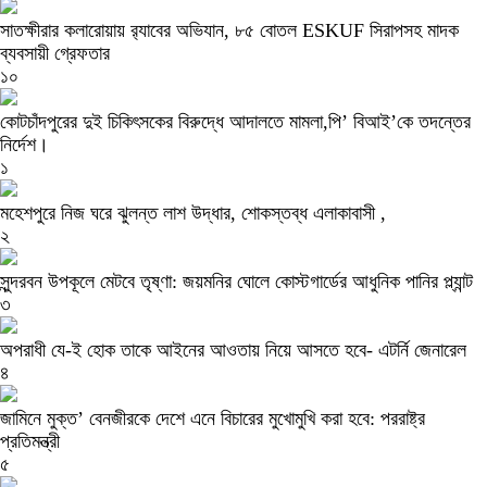
সাতক্ষীরার কলারোয়ায় র‍্যাবের অভিযান, ৮৫ বোতল ESKUF সিরাপসহ মাদক
ব্যবসায়ী গ্রেফতার
১০
কোটচাঁদপুরের দুই চিকিৎসকের বিরুদ্ধে আদালতে মামলা,পি’ বিআই’কে তদন্তের
নির্দেশ।
১
মহেশপুরে নিজ ঘরে ঝুলন্ত লাশ উদ্ধার, শোকস্তব্ধ এলাকাবাসী ,
২
সুন্দরবন উপকূলে মেটবে তৃষ্ণা: জয়মনির ঘোলে কোস্টগার্ডের আধুনিক পানির প্ল্যান্ট
৩
অপরাধী যে-ই হোক তাকে আইনের আওতায় নিয়ে আসতে হবে- এটর্নি জেনারেল
৪
জামিনে মুক্ত’ বেনজীরকে দেশে এনে বিচারের মুখোমুখি করা হবে: পররাষ্ট্র
প্রতিমন্ত্রী
৫