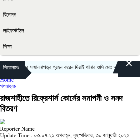
বিনোদন
লাইফস্টাইল
শিক্ষা
×
 অফিসার হিসেবে সম্মাননাপত্র গ্রহন করেন দিরাই থানার ওসি মোঃ আমিনুল ইসলাম
শিরোনামঃ
Home
গণমাধ্যম
রাজশাহীতে রিফ্রেশার্স কোর্সের সমাপনী ও সনদ
বিতরণ
Reporter Name
Update Time : ০৩:০৭:২১ অপরাহ্ন, বৃহস্পতিবার, ৩০ জানুয়ারী ২০২৫