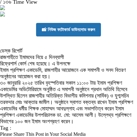
/
১৩৬ Time View
📸 নিউজ ফটোকার্ড ডাউনলোড করুন
ডেস্ক রিপোর্ট
রাজশাহীতে ইমামদের নিয়ে ৫ দিনব্যাপী
রিফ্রেশার্স কোর্স শেষ হয়েছে। এ উপলক্ষে
ইমাম প্রশিক্ষণ একাডেমি, রাজশাহীর আয়োজনে এক সমাপনী ও সনদ বিতরণ
অনুষ্ঠানের আয়োজন করা হয়।
৩০ জানুয়ারি ২০২৫ তারিখ বৃহস্পতিবার সকাল ১১:০০ টায় ইমাম প্রশিক্ষণ
একাডেমির অডিটোরিয়ামে অনুষ্ঠিত এ সমাপনী অনুষ্ঠানে প্রধান অতিথি হিসেবে
উপস্থিত ছিলেন রাজশাহীর অতিরিক্ত বিভাগীয় কমিশনার (সার্বিক) ও যুগ্মসচিব
তরফদার মোঃ আক্তার জামীল। অনুষ্ঠানে স্বাগত বক্তব্য রাখেন ইমাম প্রশিক্ষণ
একাডেমির ধর্মীয় শিক্ষক মোহাম্মদ আবদুল্লাহ এবং সভাপতিত্ব করেন ইমাম
প্রশিক্ষণ একাডেমির উপপরিচালক ডা. মো: আসেম আলী। উল্লেথ্য প্রশিক্ষণে
বিভাগের ১০০ জন ইমাম অংশগ্রহণ করেন।
Tag :
Please Share This Post in Your Social Media