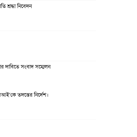
ি শ্রদ্ধা নিবেদন
্তার দাবিতে সংবাদ সম্মেলন
িআই’কে তদন্তের নির্দেশ।
িময় সভা
তামূলক মিনি ফুটবল টুর্নামেন্ট ২০২৬ অনুষ্ঠিত