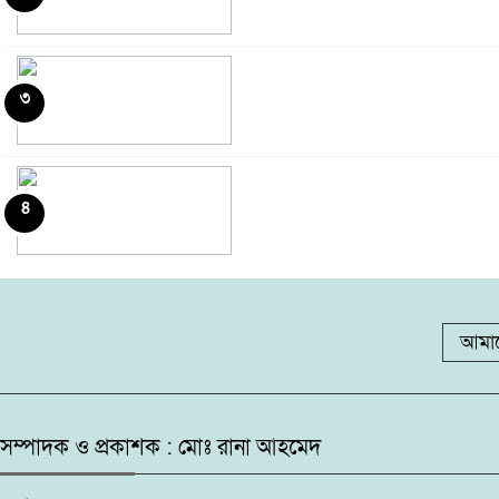
৩
৭
৪
৮
৫
৯
আমাদ
৬
১০
সম্পাদক ও প্রকাশক : মোঃ রানা আহমেদ