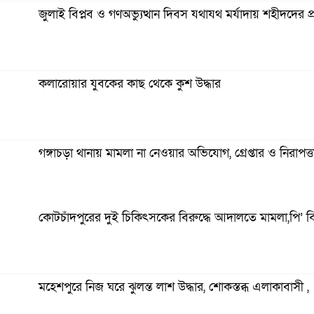
জুলাই বিপ্লব ও গণঅভ্যুত্থান দিবস যথাযথ মর্যাদায় শহীদদের প্রত
কলারোয়ার যুবকের কাছ থেকে কুশ উদ্ধার
গঙ্গাচড়া থানায় মামলা না নেওয়ার অভিযোগ, গ্রেপ্তার ও নিরাপত
কোটচাঁদপুরের দুই চিকিৎসকের বিরুদ্ধে আদালতে মামলা,পি’ ব
দুমকির আঙ্গারিয়ায় চেয়ারম্যান প্রার্থী দেলোয়ার খানের মতবিন
মহেশপুরে নিজ ঘরে ঝুলন্ত লাশ উদ্ধার, শোকস্তব্ধ এলাকাবাসী ,
কুষ্টিয়ায় ‘ভিলেজ বয়েজ ক্লাব’র উদ্যোগে মাদকবিরোধী ও সচেতন