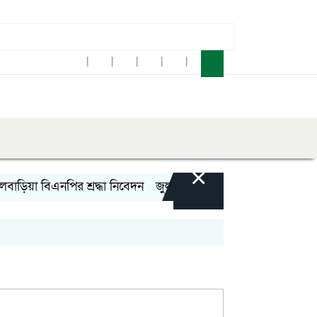
×
া বিএনপির শ্রদ্ধা নিবেদন
জুলাই বিপ্লব ও গণঅভ্যুত্থান দিবস যথাযথ মর