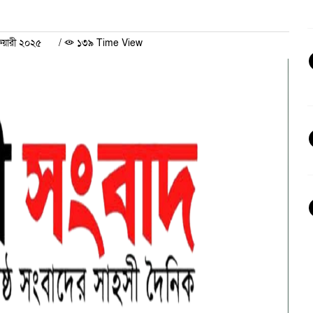
ুয়ারী ২০২৫
/
১৩৯ Time View
স