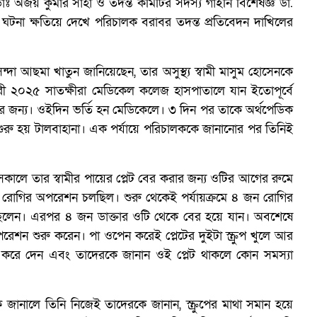
অজয় কুমার সাহা ও তদন্ত কমিটির সদস্য গাইনি বিশেষজ্ঞ ডা.
্বিক ঘটনা ক্ষতিয়ে দেখে পরিচালক বরাবর তদন্ত প্রতিবেদন দাখিলের
দা আছমা খাতুন জানিয়েছেন, তার অসুস্থ্য স্বামী মাসুম হোসেনকে
রী ২০২৫ সাতক্ষীরা মেডিকেল কলেজ হাসপাতালে যান ইতোপূর্বে
ার জন্য। ওইদিন ভর্তি হন মেডিকেলে। ৩ দিন পর তাকে অর্থপেডিক
রু হয় টালবাহানা। এক পর্যায়ে পরিচালককে জানানোর পর তিনিই
ভ
লে তার স্বামীর পায়ের প্লেট বের করার জন্য ওটির আগের রুমে
 রোগির অপরেশন চলছিল। শুরু থেকেই পর্যায়ক্রমে ৪ জন রোগির
িলেন। এরপর ৪ জন ডাক্তার ওটি থেকে বের হয়ে যান। অবশেষে
অপরেশন শুরু করেন। পা ওপেন করেই প্লেটের দুইটা স্ক্রুপ খুলে আর
লাই করে দেন এবং তাদেরকে জানান ওই প্লেট থাকলে কোন সমস্যা
ানালে তিনি নিজেই তাদেরকে জানান, স্ক্রুপের মাথা সমান হয়ে