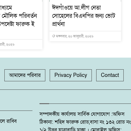
াধ্যমে
ঈদগাঁওয়ে আ.লীগ নেতা
োয় মৌলিক পরিবর্তন
সোহেলের বিএনপির জন্য ভোট
পদেষ্টা ফারুক ই
প্রার্থনা
মঙ্গলবার, ২০ জানুয়ারী, ২০২৬
ুয়ারী, ২০২৬
আমাদের পরিবার
Privacy Policy
Contact
সম্পাদকীয় কার্যালয় সার্বিক যোগাযোগ :অফিস
: ফজলে রাব্বি
ঠিকানা: শহিদ ফারুক রোড,বাসা নং ১৩২ রোড নং
১/২ উত্তর যাত্রাবাড়ি ঢাকা । মোবাইল অফিস: