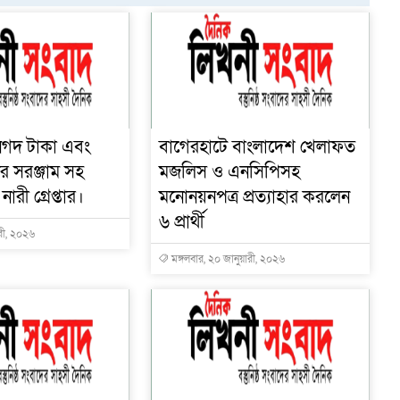
নগদ টাকা এবং
বাগেরহাটে বাংলাদেশ খেলাফত
র সরঞ্জাম সহ
মজলিস ও এনসিপিসহ
রী গ্রেপ্তার।
মনোনয়নপত্র প্রত্যাহার করলেন
৬ প্রার্থী
ারী, ২০২৬
মঙ্গলবার, ২০ জানুয়ারী, ২০২৬