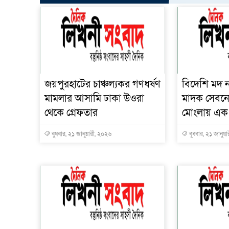
জয়পুরহাটের চাঞ্চল্যকর গণধর্ষণ
বিদেশি মদ 
মামলার আসামি ঢাকা উওরা
মাদক সেবনে
থেকে গ্রেফতার
মোংলায় এক না
বুধবার, ২১ জানুয়ারী, ২০২৬
বুধবার, ২১ জানুয়