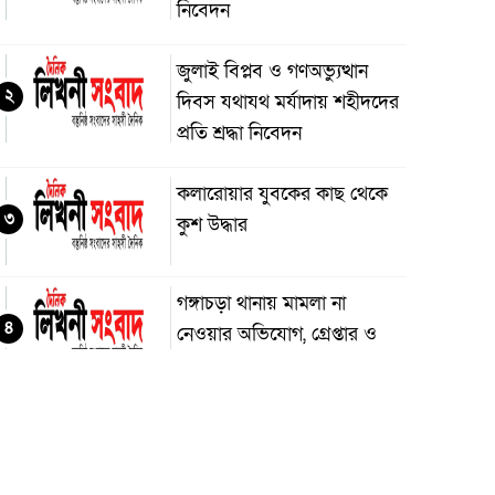
নিবেদন
জুলাই বিপ্লব ও গণঅভ্যুত্থান
২
দিবস যথাযথ মর্যাদায় শহীদদের
প্রতি শ্রদ্ধা নিবেদন
কলারোয়ার যুবকের কাছ থেকে
৩
কুশ উদ্ধার
গঙ্গাচড়া থানায় মামলা না
৪
নেওয়ার অভিযোগ, গ্রেপ্তার ও
নিরাপত্তার দাবিতে সংবাদ
ম্মেলন
দুমকির আঙ্গারিয়ায় চেয়ারম্যান
৫
প্রার্থী দেলোয়ার খানের