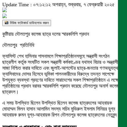
Update Time : ০৭:১২:১২ অপরাহ্ন, শুক্রবার, ৭ ফেব্রুয়ারী ২০২৫
নিউজ ফটোকার্ড ডাউনলোড করুন
কুষ্টিয়ায় দৌলতপুর কলেজ ছাত্র দলের স্মারকলিপি প্রদান
দৌলতপুর প্রতিনিধি
ফ্যাসিস্ট শেখ হাসিনার শাসনামলে শিক্ষাপ্রতিষ্ঠানসমূহে সন্ত্রাসী সংগঠন
ছাত্রলীগ কর্তৃক সংঘটিত সকল সন্ত্রাসী কর্মকাণ্ডের যথাযথ বিচার ও সন্ত্রাসীদের
সাজা নিশ্চিত করার দাবিতে এবং জুলাই-আগস্টের ছাত্র-জনতার গণঅভ্যুত্থানে
ফ্যাসিবাদের দোসর হিসেবে ভূমিকা পালনকারীদের বিরুদ্ধে তদন্ত সাপেক্ষে
উপযুক্ত ব্যবস্থা গ্রহণের দাবিতে সারাদেশের সকল শিক্ষাপ্রতিষ্ঠানে এ লক্ষে
প্রতিষ্ঠানের প্রধান বরাবর স্মারকলিপি প্রদান করেছে দৌলতপুর অনার্স কলেজ
ছাত্রদল।
এ সময় উপস্থিত ছিলেন উপস্থিত ছিলেন কলেজ ছাত্রদলের আহবায়ক
মোহাম্মদ মিলন হাসান আলামিন সদস্য সচিব মুভিরুল ইসলাম সিনিয়র যুগ্ন
আহবায়ক রুমন যুগ্ন-আহবায়ক রিপন দৌলতপুর কলেজ ছাত্রদলের নেতৃবৃন্দ।