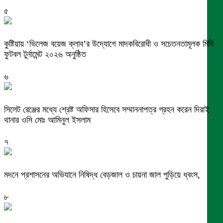
৫
কুষ্টিয়ায় ‘ভিলেজ বয়েজ ক্লাব’র উদ্যোগে মাদকবিরোধী ও সচেতনতামূলক মিনি
ফুটবল টুর্নামেন্ট ২০২৬ অনুষ্ঠিত
৬
সিলেট রেঞ্জের মধ্যে শ্রেষ্ট অফিসার হিসেবে সম্মাননাপত্র গ্রহন করেন দিরাই
থানার ওসি মোঃ আমিনুল ইসলাম
৭
মদনে প্রশাসনের অভিযানে নিষিদ্ধ বেড়জাল ও চায়না জাল পুড়িয়ে ধ্বংস,
৮