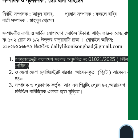
সম্পাদক ও প্রকাশক : মোঃ রানা আহমেদ
নির্বাহী সম্পাদক : আবুল বাসার, প্রধান সম্পাদক : ফজলে রাব্বি
বার্তা সম্পাদক : মাহাবুব হোসেন
সম্পাদকীয় কার্যালয় সার্বিক যোগাযোগ :অফিস ঠিকানা: শহিদ ফারুক রোড,বাসা
নং ১৩২ রোড নং ১/২ উত্তর যাত্রাবাড়ি ঢাকা । মোবাইল অফিস:
০১৮৫৮৪১৬৮৭২ জিমেইল: dallylikonisongbad@gmail.com
গণপ্রজাতন্ত্রী বাংলাদেশ সরকার অনুমদিত নং 01021/2025 ( নিউজ
পোর্টাল )
ও জেলা জেলা ম্যাজিস্ট্রেট বারবার আবেদনকৃত (প্রিন্ট ) আবেদন নং
ন৪০
সম্পাদক ও প্রকাশক কর্তৃক আর এস প্রিন্টিং প্রেস ৯২,আরামবাগ
মতিঝিল বাণিজ্যিক এলাকা হতে মুদ্রিত।