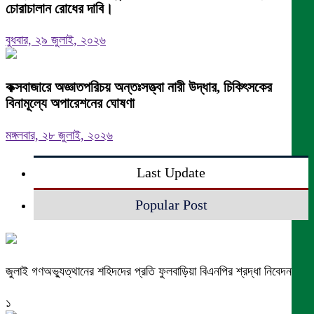
চোরাচালান রোধের দাবি।
বুধবার, ২৯ জুলাই, ২০২৬
কক্সবাজারে অজ্ঞাতপরিচয় অন্তঃসত্ত্বা নারী উদ্ধার, চিকিৎসকের
বিনামূল্যে অপারেশনের ঘোষণা
মঙ্গলবার, ২৮ জুলাই, ২০২৬
Last Update
Popular Post
জুলাই গণঅভ্যুত্থানের শহিদদের প্রতি ফুলবাড়িয়া বিএনপির শ্রদ্ধা নিবেদন
১