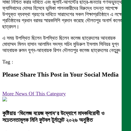
সাজা নিশ্চিত করার দাবিতে এবং জুলাই-আগস্টের ছাত্র-জনতার গণঅভ্যুত্থানে
ফ্যাসিবাদের দোসর হিসেবে ভূমিকা পালনকারীদের বিরুদ্ধে তদন্ত সাপেক্ষে
উপযুক্ত ব্যবস্থা গ্রহণের দাবিতে সারাদেশের সকল শিক্ষাপ্রতিষ্ঠানে এ লক্ষে
প্রতিষ্ঠানের প্রধান বরাবর স্মারকলিপি প্রদান করেছে দৌলতপুর অনার্স কলেজ
ছাত্রদল।
এ সময় উপস্থিত ছিলেন উপস্থিত ছিলেন কলেজ ছাত্রদলের আহবায়ক
মোহাম্মদ মিলন হাসান আলামিন সদস্য সচিব মুভিরুল ইসলাম সিনিয়র যুগ্ন
আহবায়ক রুমন যুগ্ন-আহবায়ক রিপন দৌলতপুর কলেজ ছাত্রদলের নেতৃবৃন্দ।
Tag :
Please Share This Post in Your Social Media
More News Of This Category
কুষ্টিয়ায় ‘ভিলেজ বয়েজ ক্লাব’র উদ্যোগে মাদকবিরোধী ও
সচেতনতামূলক মিনি ফুটবল টুর্নামেন্ট ২০২৬ অনুষ্ঠিত