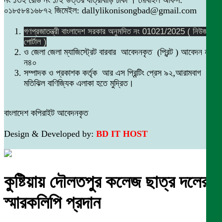
০১৮৫৮৪১৬৮৭২ জিমেইল: dallylikonisongbad@gmail.com
গণপ্রজাতন্ত্রী বাংলাদেশ সরকার অনুমদিত নং 01021/2025 ( নিউজ
পোর্টাল )
ও জেলা জেলা ম্যাজিস্ট্রেট বারবার আবেদনকৃত (প্রিন্ট ) আবেদন নং
ন৪০
সম্পাদক ও প্রকাশক কর্তৃক আর এস প্রিন্টিং প্রেস ৯২,আরামবাগ
মতিঝিল বাণিজ্যিক এলাকা হতে মুদ্রিত।
বাংলাদেশ কপিরাইট আবেদনকৃত
Design & Developed by:
BD IT HOST
কুষ্টিয়ায় দৌলতপুর কলেজ ছাত্র দলের
স্মারকলিপি প্রদান