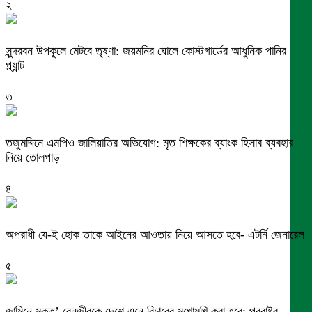
২
সুন্দরবন উপকূলে মেটবে তৃষ্ণা: জয়মনির ঘোলে কোস্টগার্ডের আধুনিক পানির
প্ল্যান্ট
৩
তজুমদ্দিনে এমপিও জালিয়াতির অভিযোগ: মৃত শিক্ষকের ব্যাংক হিসাব ব্যবহার
নিয়ে তোলপাড়
৪
অপরাধী যে-ই হোক তাকে আইনের আওতায় নিয়ে আসতে হবে- এটর্নি জেনারেল
৫
জামিনে মুক্ত’ বেনজীরকে দেশে এনে বিচারের মুখোমুখি করা হবে: পররাষ্ট্র