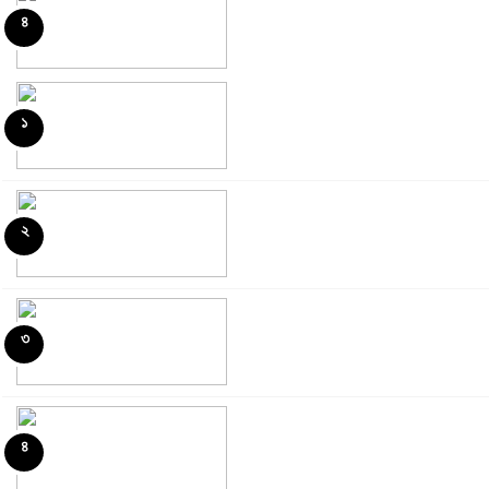
৪
১
৫
২
৬
৩
৭
৪
৮