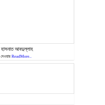
য়ক হাসনাত আবদুল্লাহ
া দেওয়ার
ReadMore..