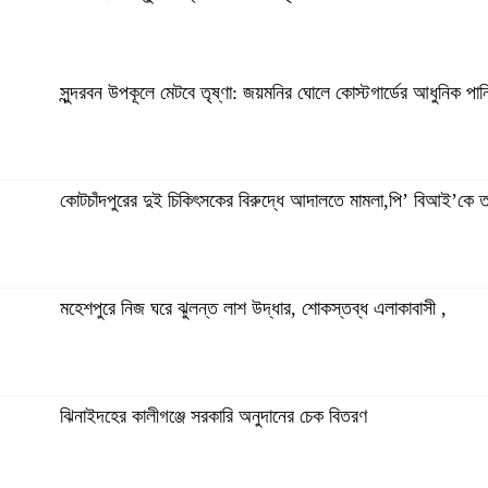
সুন্দরবন উপকূলে মেটবে তৃষ্ণা: জয়মনির ঘোলে কোস্টগার্ডের আধুনিক পানির প
অভয়নগরের হিদিয়া এ,এনএইচ মাধ্যমিক বিদ্যালয়ের ভরপ্রাপ্ত প্রধান 
কোটচাঁদপুরের দুই চিকিৎসকের বিরুদ্ধে আদালতে মামলা,পি’ বিআই’কে ত
মহেশপুরে ১৫০ পিস ইয়াবাসহ মাদক কারবারি আটক, ভ্রাম্যমাণ আদালতে
মহেশপুরে নিজ ঘরে ঝুলন্ত লাশ উদ্ধার, শোকস্তব্ধ এলাকাবাসী ,
সুন্দরবন উপকূলে মেটবে তৃষ্ণা: জয়মনির ঘোলে কোস্টগার্ডের আধুনিক পানির প
ঝিনাইদহের কালীগঞ্জে সরকারি অনুদানের চেক বিতরণ
কোটচাঁদপুরে চাঞ্চল্যকর চোরচক্রের ৪ সদস্য গ্রেপ্তার,উদ্ধার ২টি মো