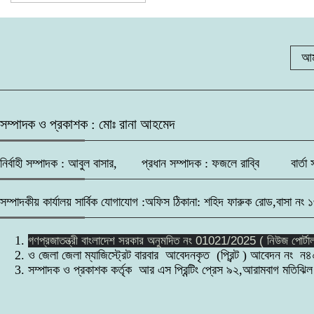
৫
৯
আম
৬
১০
সম্পাদক ও প্রকাশক : মোঃ রানা আহমেদ
নির্বাহী সম্পাদক : আবুল বাসার, প্রধান সম্পাদক : ফজলে রাব্বি বার্তা সম
৭
সম্পাদকীয় কার্যালয় সার্বিক যোগাযোগ :অফিস ঠিকানা: শহিদ ফারুক রোড,
গণপ্রজাতন্ত্রী বাংলাদেশ সরকার অনুমদিত নং 01021/2025 ( নিউজ পোর্টা
৮
ও জেলা জেলা ম্যাজিস্ট্রেট বারবার আবেদনকৃত (প্রিন্ট ) আবেদন নং ন৪
সম্পাদক ও প্রকাশক কর্তৃক আর এস প্রিন্টিং প্রেস ৯২,আরামবাগ মতিঝিল