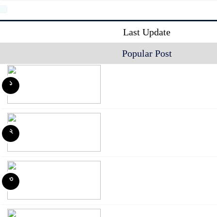
Last Update
Popular Post
১
২
৩