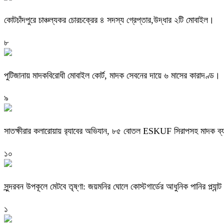
কোটচাঁদপুরে চাঞ্চল্যকর চোরচক্রের ৪ সদস্য গ্রেপ্তার,উদ্ধার ২টি মোবাইল।
৮
পুটিজানায় মাদকবিরোধী মোবাইল কোর্ট, মাদক সেবনের দায়ে ৬ মাসের কারাদণ্ড।
৯
সাতক্ষীরার কলারোয়ায় র‍্যাবের অভিযান, ৮৫ বোতল ESKUF সিরাপসহ মাদক ব্য
১০
সুন্দরবন উপকূলে মেটবে তৃষ্ণা: জয়মনির ঘোলে কোস্টগার্ডের আধুনিক পানির প্ল্যান্ট
১