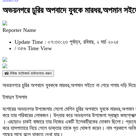
অভয়নগরে চুরির অপবাদে যুবকে মারধর,অপমান সইতে 
Reporter Name
Update Time : ০৭:৩৩:২৩ পূর্বাহ্ন, রবিবার, ২ মার্চ ২০২৫
/
৩৫৬ Time View
📸 নিউজ ফটোকার্ড ডাউনলোড করুন
অভয়নগরে চুরির অপবাদে যুবককে মারধর,অপমান সইতে না পেরে গলায় দড়ি দিয়ে 
ইমাদুল ইসলাম
যশোরের অভয়নগর উপজেলায় সেলো মেশিন চুরির অপবাদে যুবকে মারধর,অপমান সই
করে তার পরিবারের লোকজন। উদ্ধার করে অভয়নগর উপজেলা স্বাস্থ্য কমপ্লেক্সে
। এছাড়াও চাকই বাজারে তার নিজের একটি ইলেকট্রিকের দোকান ছিলো। প্রত্যক্ষ
করে হাসপাতারে নিয়ে গেলে ডাক্তার তাকে মৃত ঘোষণা করেন। নাম প্রকাশে অ
গাছের সাথে ঝুলে থাকতে দেখা যায়।