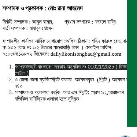
সম্পাদক ও প্রকাশক : মোঃ রানা আহমেদ
নির্বাহী সম্পাদক : আবুল বাসার, প্রধান সম্পাদক : ফজলে রাব্বি
বার্তা সম্পাদক : মাহাবুব হোসেন
সম্পাদকীয় কার্যালয় সার্বিক যোগাযোগ :অফিস ঠিকানা: শহিদ ফারুক রোড,বাসা
নং ১৩২ রোড নং ১/২ উত্তর যাত্রাবাড়ি ঢাকা । মোবাইল অফিস:
০১৮৫৮৪১৬৮৭২ জিমেইল: dallylikonisongbad@gmail.com
গণপ্রজাতন্ত্রী বাংলাদেশ সরকার অনুমদিত নং 01021/2025 ( নিউজ
পোর্টাল )
ও জেলা জেলা ম্যাজিস্ট্রেট বারবার আবেদনকৃত (প্রিন্ট ) আবেদন নং
ন৪০
সম্পাদক ও প্রকাশক কর্তৃক আর এস প্রিন্টিং প্রেস ৯২,আরামবাগ
মতিঝিল বাণিজ্যিক এলাকা হতে মুদ্রিত।