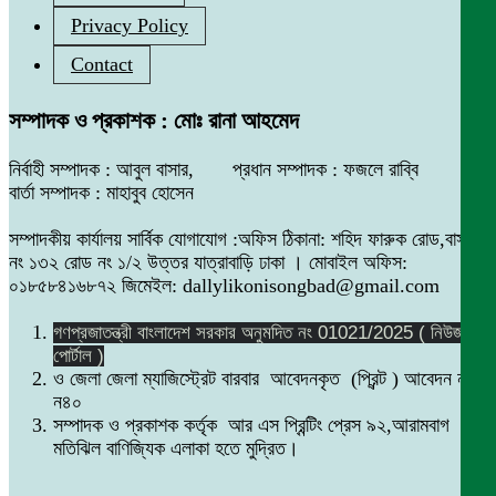
Privacy Policy
Contact
সম্পাদক ও প্রকাশক : মোঃ রানা আহমেদ
নির্বাহী সম্পাদক : আবুল বাসার, প্রধান সম্পাদক : ফজলে রাব্বি
বার্তা সম্পাদক : মাহাবুব হোসেন
সম্পাদকীয় কার্যালয় সার্বিক যোগাযোগ :অফিস ঠিকানা: শহিদ ফারুক রোড,বাসা
নং ১৩২ রোড নং ১/২ উত্তর যাত্রাবাড়ি ঢাকা । মোবাইল অফিস:
০১৮৫৮৪১৬৮৭২ জিমেইল: dallylikonisongbad@gmail.com
গণপ্রজাতন্ত্রী বাংলাদেশ সরকার অনুমদিত নং 01021/2025 ( নিউজ
পোর্টাল )
ও জেলা জেলা ম্যাজিস্ট্রেট বারবার আবেদনকৃত (প্রিন্ট ) আবেদন নং
ন৪০
সম্পাদক ও প্রকাশক কর্তৃক আর এস প্রিন্টিং প্রেস ৯২,আরামবাগ
মতিঝিল বাণিজ্যিক এলাকা হতে মুদ্রিত।