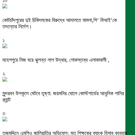
১০
কোটচাঁদপুরের দুই চিকিৎসকের বিরুদ্ধে আদালতে মামলা,পি’ বিআই’কে
তদন্তের নির্দেশ।
১
মহেশপুরে নিজ ঘরে ঝুলন্ত লাশ উদ্ধার, শোকস্তব্ধ এলাকাবাসী ,
২
সুন্দরবন উপকূলে মেটবে তৃষ্ণা: জয়মনির ঘোলে কোস্টগার্ডের আধুনিক পানির
প্ল্যান্ট
৩
তজুমদ্দিনে এমপিও জালিয়াতির অভিযোগ: মৃত শিক্ষকের ব্যাংক হিসাব ব্যবহার