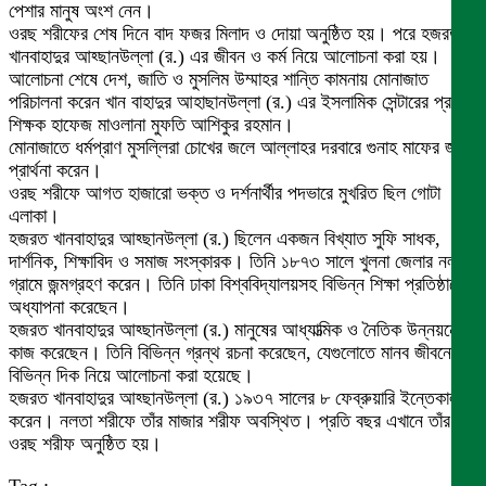
পেশার মানুষ অংশ নেন।
ওরছ শরীফের শেষ দিনে বাদ ফজর মিলাদ ও দোয়া অনুষ্ঠিত হয়। পরে হজরত
খানবাহাদুর আহ্ছানউল্লা (র.) এর জীবন ও কর্ম নিয়ে আলোচনা করা হয়।
আলোচনা শেষে দেশ, জাতি ও মুসলিম উম্মাহর শান্তি কামনায় মোনাজাত
পরিচালনা করেন খান বাহাদুর আহাছানউল্লা (র.) এর ইসলামিক সেন্টারের প্রধান
শিক্ষক হাফেজ মাওলানা মুফতি আশিকুর রহমান।
মোনাজাতে ধর্মপ্রাণ মুসল্লিরা চোখের জলে আল্লাহর দরবারে গুনাহ মাফের জন্য
প্রার্থনা করেন।
ওরছ শরীফে আগত হাজারো ভক্ত ও দর্শনার্থীর পদভারে মুখরিত ছিল গোটা
এলাকা।
হজরত খানবাহাদুর আহ্ছানউল্লা (র.) ছিলেন একজন বিখ্যাত সুফি সাধক,
দার্শনিক, শিক্ষাবিদ ও সমাজ সংস্কারক। তিনি ১৮৭৩ সালে খুলনা জেলার নলতা
গ্রামে জন্মগ্রহণ করেন। তিনি ঢাকা বিশ্ববিদ্যালয়সহ বিভিন্ন শিক্ষা প্রতিষ্ঠানে
অধ্যাপনা করেছেন।
হজরত খানবাহাদুর আহ্ছানউল্লা (র.) মানুষের আধ্যাত্মিক ও নৈতিক উন্নয়নে
কাজ করেছেন। তিনি বিভিন্ন গ্রন্থ রচনা করেছেন, যেগুলোতে মানব জীবনের
বিভিন্ন দিক নিয়ে আলোচনা করা হয়েছে।
হজরত খানবাহাদুর আহ্ছানউল্লা (র.) ১৯৩৭ সালের ৮ ফেব্রুয়ারি ইন্তেকাল
করেন। নলতা শরীফে তাঁর মাজার শরীফ অবস্থিত। প্রতি বছর এখানে তাঁর
ওরছ শরীফ অনুষ্ঠিত হয়।