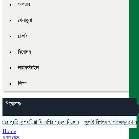
অপরাধ
খেলাধুলা
চাকরি
বিনোদন
লাইফস্টাইল
শিক্ষা
শিরোনামঃ
্রতি ফুলবাড়িয়া বিএনপির শ্রদ্ধা নিবেদন
জুলাই বিপ্লব ও গণঅভ্যুত্থান দিবস য
Home
গণমাধ্যম