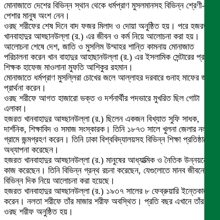
মোনাজাতে দেশের বিভিন্ন স্থান থেকে ধর্মপ্রাণ মুসলমানসহ বিভিন্ন শ্রেণী-
পেশার মানুষ অংশ নেন।
ওরছ শরীফের শেষ দিনে বাদ ফজর মিলাদ ও দোয়া অনুষ্ঠিত হয়। পরে হজরত
খানবাহাদুর আহ্ছানউল্লা (র.) এর জীবন ও কর্ম নিয়ে আলোচনা করা হয়।
আলোচনা শেষে দেশ, জাতি ও মুসলিম উম্মাহর শান্তি কামনায় মোনাজাত
পরিচালনা করেন খান বাহাদুর আহাছানউল্লা (র.) এর ইসলামিক সেন্টারের প্রধান
শিক্ষক হাফেজ মাওলানা মুফতি আশিকুর রহমান।
মোনাজাতে ধর্মপ্রাণ মুসল্লিরা চোখের জলে আল্লাহর দরবারে গুনাহ মাফের জন্য
প্রার্থনা করেন।
ওরছ শরীফে আগত হাজারো ভক্ত ও দর্শনার্থীর পদভারে মুখরিত ছিল গোটা
এলাকা।
হজরত খানবাহাদুর আহ্ছানউল্লা (র.) ছিলেন একজন বিখ্যাত সুফি সাধক,
দার্শনিক, শিক্ষাবিদ ও সমাজ সংস্কারক। তিনি ১৮৭৩ সালে খুলনা জেলার নলতা
গ্রামে জন্মগ্রহণ করেন। তিনি ঢাকা বিশ্ববিদ্যালয়সহ বিভিন্ন শিক্ষা প্রতিষ্ঠানে
অধ্যাপনা করেছেন।
হজরত খানবাহাদুর আহ্ছানউল্লা (র.) মানুষের আধ্যাত্মিক ও নৈতিক উন্নয়নে
কাজ করেছেন। তিনি বিভিন্ন গ্রন্থ রচনা করেছেন, যেগুলোতে মানব জীবনের
বিভিন্ন দিক নিয়ে আলোচনা করা হয়েছে।
হজরত খানবাহাদুর আহ্ছানউল্লা (র.) ১৯৩৭ সালের ৮ ফেব্রুয়ারি ইন্তেকাল
করেন। নলতা শরীফে তাঁর মাজার শরীফ অবস্থিত। প্রতি বছর এখানে তাঁর
ওরছ শরীফ অনুষ্ঠিত হয়।