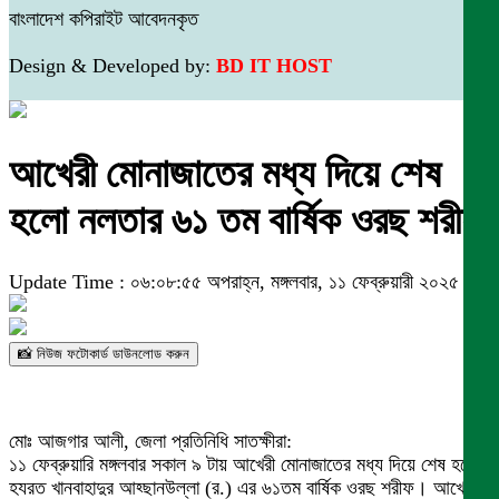
বাংলাদেশ কপিরাইট আবেদনকৃত
Design & Developed by:
BD IT HOST
আখেরী মোনাজাতের মধ্য দিয়ে শেষ
হলো নলতার ৬১ তম বার্ষিক ওরছ শরীফ
Update Time : ০৬:০৮:৫৫ অপরাহ্ন, মঙ্গলবার, ১১ ফেব্রুয়ারী ২০২৫
📸 নিউজ ফটোকার্ড ডাউনলোড করুন
মোঃ আজগার আলী, জেলা প্রতিনিধি সাতক্ষীরা:
১১ ফেব্রুয়ারি মঙ্গলবার ‌সকাল ৯ টায় আখেরী মোনাজাতের মধ্য দিয়ে শেষ হয়েছে
হযরত খানবাহাদুর আহ্ছানউল্লা (র.) এর ৬১তম বার্ষিক ওরছ শরীফ। আখেরি